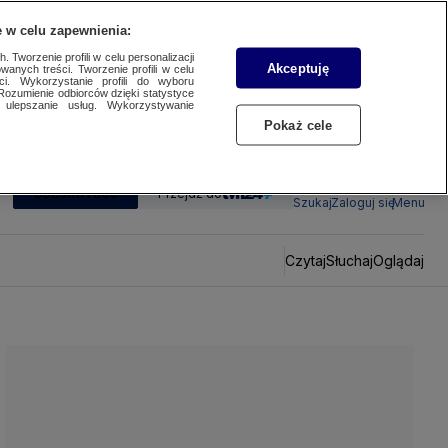
 w celu zapewnienia:
 Tworzenie profili w celu personalizacji
Akceptuję
wanych treści. Tworzenie profili w celu
ci. Wykorzystanie profili do wyboru
Rozumienie odbiorców dzięki statystyce
ulepszanie usług. Wykorzystywanie
Pokaż cele
SUBSKRYBUJ
Przejdź do
Szukaj
Zaloguj się
Menu
Czytaj
Słuchaj
Oglądaj