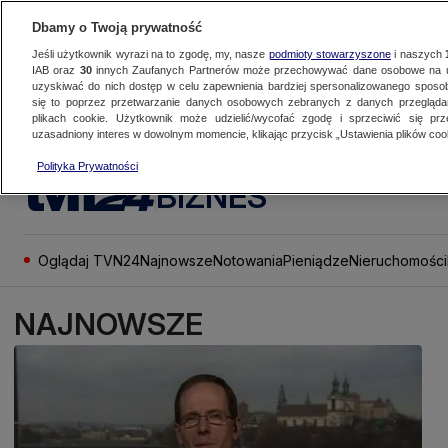
Dbamy o Twoją prywatność
Jeśli użytkownik wyrazi na to zgodę, my, nasze
podmioty stowarzyszone
i naszych
IAB oraz
30
innych Zaufanych Partnerów może przechowywać dane osobowe na ur
uzyskiwać do nich dostęp w celu zapewnienia bardziej spersonalizowanego sposo
się to poprzez przetwarzanie danych osobowych zebranych z danych przegląd
plikach cookie. Użytkownik może udzielić/wycofać zgodę i sprzeciwić się pr
uzasadniony interes w dowolnym momencie, klikając przycisk „Ustawienia plików cook
Polityka Prywatności
BIZNES
Oglądaj TVN24
Najnowsze
Notowania
Pieniądze
Nieruchomości
NAJNOWSZE