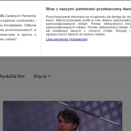
Wraz z naszymi partnerami przetwarzamy dane
161
Zaufanych Partnerów
Przechowywanie informacji na urządzeniu lub dostęp do nich.
treści. Wykorzystywanie profili w celu doboru spersonalizo
ządzeniu użytkownika i
spersonalizowanych reklam. Pomiar efektywności treś
bu przeglądania. Odbywa
spersonalizowanych reklam. Pomiar efektywności reklam. 
ania przechowywanych w
lub kombinacji danych z różnych źródeł. Rozwój i 
ograniczonych danych do wyboru reklam.
zetwarzaniu w oparciu o
ie i reklam”.
Lista partnerów (dostawców)
Rynki
Dla firm
Więcej