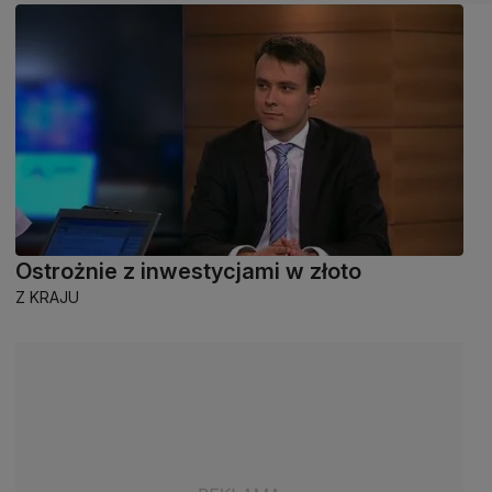
Ostrożnie z inwestycjami w złoto
Z KRAJU