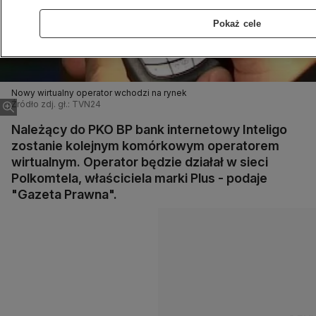
Pokaż cele
Nowy wirtualny operator wchodzi na rynek
Źródło zdj. gł.: TVN24
Należący do PKO BP bank internetowy Inteligo
zostanie kolejnym komórkowym operatorem
wirtualnym. Operator będzie działał w sieci
Polkomtela, właściciela marki Plus - podaje
"Gazeta Prawna".