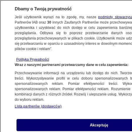
Dbamy o Twoją prywatność
Jeśli użytkownik wyrazi na to zgodę, my, nasze
podmioty stowarzys
Partnerów IAB oraz
30
innych Zaufanych Partnerów może przechowywa
BIZNES
użytkownika i uzyskiwać do nich dostęp w celu zapewnienia bardzi
przeglądania. Odbywa się to poprzez przetwarzanie danych os
przeglądania przechowywanych w plikach cookie. Użytkownik może udzie
NAJNOWSZE
się przetwarzaniu w oparciu o uzasadniony interes w dowolnym momencie
plików cookie i reklam”.
Nowy operator wchodzi do gry
Polityka Prywatności
Wraz z naszymi partnerami przetwarzamy dane w celu zapewnienia:
16.04.2007, 11:44
Przechowywanie informacji na urządzeniu lub dostęp do nich. Tworzeni
treści. Wykorzystywanie profili w celu doboru spersonalizowanych tr
Udostępnij
spersonalizowanych reklam. Pomiar efektywności treści. Wyko
spersonalizowanych reklam. Pomiar efektywności reklam. Rozumienie o
kombinacji danych z różnych źródeł. Rozwój i ulepszanie usług. Wykor
do wyboru reklam.
Lista partnerów (dostawców)
Akceptuję