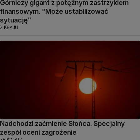
Górniczy gigant z potężnym zastrzykiem
finansowym. "Może ustabilizować
sytuację"
Z KRAJU
Nadchodzi zaćmienie Słońca. Specjalny
zespół oceni zagrożenie
ZE ŚWIATA