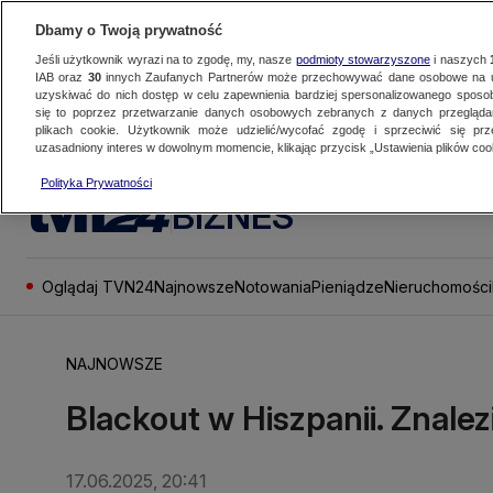
Dbamy o Twoją prywatność
Jeśli użytkownik wyrazi na to zgodę, my, nasze
podmioty stowarzyszone
i naszych
IAB oraz
30
innych Zaufanych Partnerów może przechowywać dane osobowe na ur
uzyskiwać do nich dostęp w celu zapewnienia bardziej spersonalizowanego sposo
się to poprzez przetwarzanie danych osobowych zebranych z danych przegląd
plikach cookie. Użytkownik może udzielić/wycofać zgodę i sprzeciwić się pr
uzasadniony interes w dowolnym momencie, klikając przycisk „Ustawienia plików cook
Polityka Prywatności
BIZNES
Oglądaj TVN24
Najnowsze
Notowania
Pieniądze
Nieruchomości
NAJNOWSZE
Blackout w Hiszpanii. Znalez
17.06.2025, 20:41