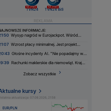
NA ŻYWO
NA ŻYWO
TVN24
TVN24 BiS
NAJNOWSZE INFORMACJE:
21:50
Wysyp nagród w Eurojackpot. Wśród
wygranych Polak
21:07
Wzrost płacy minimalnej. Jest projekt
rządu
20:43
Głośne incydenty AI. "Nie popadajmy w
panikę"
19:39
Rachunki maklerskie dla niemowląt. Kraj
myśli pokoleniowo
Zobacz wszystkie
Aktualne kursy
statnia aktualizacja: 07.08.2026, 21:58
EUR/PLN