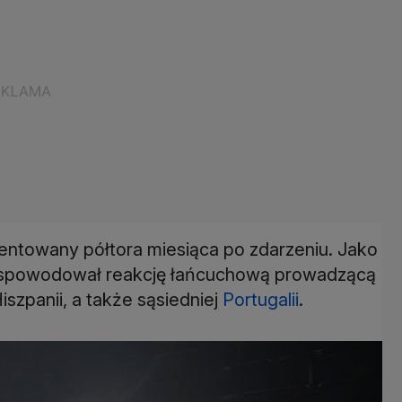
zentowany półtora miesiąca po zdarzeniu. Jako
y spowodował reakcję łańcuchową prowadzącą
Hiszpanii, a także sąsiedniej
Portugalii
.