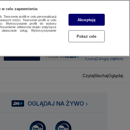
 w celu zapewnienia:
 Tworzenie profili w celu personalizacji
Akceptuję
wanych treści. Tworzenie profili w celu
ci. Wykorzystanie profili do wyboru
Rozumienie odbiorców dzięki statystyce
ulepszanie usług. Wykorzystywanie
Pokaż cele
SUBSKRYBUJ
Przejdź do
Szukaj
Zaloguj się
Menu
Czytaj
Słuchaj
Oglądaj
OGLĄDAJ NA ŻYWO