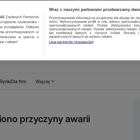
Wraz z naszymi partnerami przetwarzamy dane
161
Zaufanych Partnerów
Przechowywanie informacji na urządzeniu lub dostęp do nich.
treści. Wykorzystywanie profili w celu doboru spersonalizo
ządzeniu użytkownika i
spersonalizowanych reklam. Pomiar efektywności treś
bu przeglądania. Odbywa
spersonalizowanych reklam. Pomiar efektywności reklam. 
ania przechowywanych w
lub kombinacji danych z różnych źródeł. Rozwój i 
ograniczonych danych do wyboru reklam.
zetwarzaniu w oparciu o
ie i reklam”.
Lista partnerów (dostawców)
Rynki
Dla firm
Więcej
iono przyczyny awarii