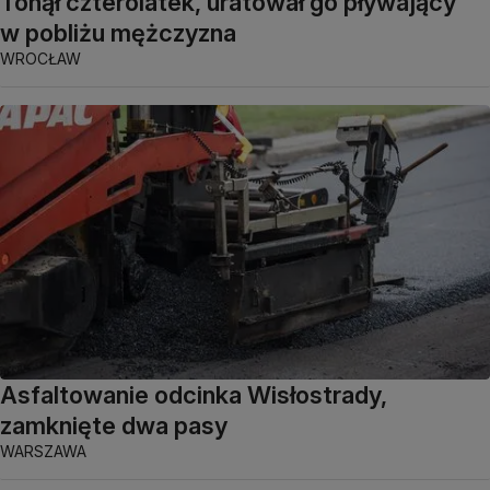
Tonął czterolatek, uratował go pływający
w pobliżu mężczyzna
WROCŁAW
Asfaltowanie odcinka Wisłostrady,
zamknięte dwa pasy
WARSZAWA