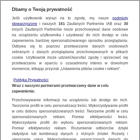
Dbamy o Twoją prywatność
SUBSKRYBUJ
Jeśli użytkownik wyrazi na to zgodę, my, nasze
podmioty
stowarzyszone
i naszych
161
Zaufanych Partnerów IAB oraz
30
BIAŁYSTOK
innych Zaufanych Partnerów może przechowywać dane osobowe
na urządzeniu użytkownika i uzyskiwać do nich dostęp w celu
Rozstawił wnyki, bo "miał ochotę
zapewnienia bardziej spersonalizowanego sposobu przeglądania.
na dziczyznę"
Odbywa się to poprzez przetwarzanie danych osobowych
zebranych z danych przeglądania przechowywanych w plikach
cookie. Użytkownik może udzielić/wycofać zgodę i sprzeciwić się
20.03.2026, 09:28
przetwarzaniu w oparciu o uzasadniony interes w dowolnym
momencie, klikając przycisk „Ustawienia plików cookie i reklam”.
Posłuchaj artykułu
Polityka Prywatności
Czyta lektor AI
Wraz z naszymi partnerami przetwarzamy dane w celu
zapewnienia:
Przechowywanie informacji na urządzeniu lub dostęp do nich.
Tworzenie profili w celu personalizacji treści. Wykorzystywanie profili
w celu doboru spersonalizowanych treści. Tworzenie profili w celu
spersonalizowanych reklam. Pomiar efektywności treści.
Wykorzystanie profili do wyboru spersonalizowanych reklam.
Pomiar efektywności reklam. Rozumienie odbiorców dzięki
statystyce lub kombinacji danych z różnych źródeł. Rozwój i
ulepszanie usług. Wykorzystywanie ograniczonych danych do