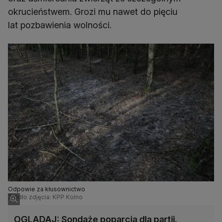
okrucieństwem. Grozi mu nawet do pięciu
lat pozbawienia wolności.
Odpowie za kłusownictwo
Źródło zdjęcia: KPP Kolno
OGLĄDAJ: Sondaże poparcia dla partii.