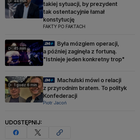
44 min
takiej sytuacji, by prezydent
tak ostentacyjnie łamał
konstytucję
FAKTY PO FAKTACH
Była mózgiem operacji,
45 min
a później zaginęła z fortuną.
"Istnieje jeden konkretny trop"
Machulski mówi o relacji
1 godz 6 min
z przyrodnim bratem. To polityk
Konfederacji
Piotr Jacoń
UDOSTĘPNIJ: