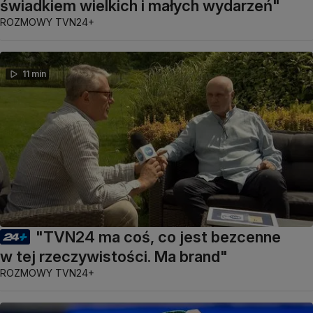
świadkiem wielkich i małych wydarzeń"
ROZMOWY TVN24+
11 min
"TVN24 ma coś, co jest bezcenne
w tej rzeczywistości. Ma brand"
ROZMOWY TVN24+