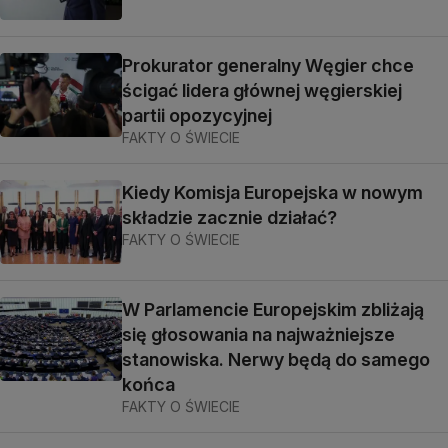
Prokurator generalny Węgier chce
ścigać lidera głównej węgierskiej
partii opozycyjnej
FAKTY O ŚWIECIE
Kiedy Komisja Europejska w nowym
składzie zacznie działać?
FAKTY O ŚWIECIE
W Parlamencie Europejskim zbliżają
się głosowania na najważniejsze
stanowiska. Nerwy będą do samego
końca
FAKTY O ŚWIECIE