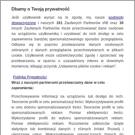
Dbamy o Twoją prywatność
Jeśli użytkownik wyrazi na to zgodę, my, nasze
podmioty
stowarzyszone
i naszych
161
Zaufanych Partnerów IAB oraz
30
SUBSKRYBUJ
innych Zaufanych Partnerów może przechowywać dane osobowe
na urządzeniu użytkownika i uzyskiwać do nich dostęp w celu
zapewnienia bardziej spersonalizowanego sposobu przeglądania.
Odbywa się to poprzez przetwarzanie danych osobowych
zebranych z danych przeglądania przechowywanych w plikach
cookie. Użytkownik może udzielić/wycofać zgodę i sprzeciwić się
przetwarzaniu w oparciu o uzasadniony interes w dowolnym
momencie, klikając przycisk „Ustawienia plików cookie i reklam”.
Polityka Prywatności
Wraz z naszymi partnerami przetwarzamy dane w celu
zapewnienia:
Przechowywanie informacji na urządzeniu lub dostęp do nich.
Maciej Sokołowski
Tworzenie profili w celu personalizacji treści. Wykorzystywanie profili
w celu doboru spersonalizowanych treści. Tworzenie profili w celu
Dziennikarz TVN24
spersonalizowanych reklam. Pomiar efektywności treści.
Wykorzystanie profili do wyboru spersonalizowanych reklam.
Pomiar efektywności reklam. Rozumienie odbiorców dzięki
POWIĄZANE MATERIAŁY
statystyce lub kombinacji danych z różnych źródeł. Rozwój i
ulepszanie usług. Wykorzystywanie ograniczonych danych do