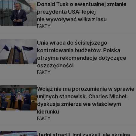
Donald Tusk o ewentualnej zmianie
prezydenta USA: lepiej
nie wywoływać wilka z lasu
FAKTY
Unia wraca do ściślejszego
kontrolowania budżetów. Polska
otrzyma rekomendacje dotyczące
oszczędności
FAKTY
Wciąż nie ma porozumienia w sprawie
unijnych stanowisk. Charles Michel:
dyskusja zmierza we właściwym
kierunku
FAKTY
Jedni stracili, inni zyskali, ale skrajna