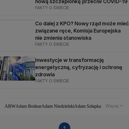
nową szczepionkę przeciw COVID-19
FAKTY O ŚWIECIE
Co dalej z KPO? Nowy rząd może mieć
związane ręce, Komisja Europejska
nie zmienia stanowiska
FAKTY O ŚWIECIE
Inwestycje w transformację
energetyczną, cyfryzację i ochronę
zdrowia
FAKTY O ŚWIECIE
Więcej
ABW
Adam Bodnar
Adam Niedzielski
Adam Szłapka
Administracja Donalda Trumpa
Agencja Bezpieczeństwa Wewnętrznego
Agrounia
Alaksandr Łukaszenka
Aleksander Kwaśniewski