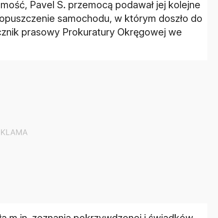
ość, Pavel S. przemocą podawał jej kolejne
ej opuszczenie samochodu, w którym doszło do
ecznik prasowy Prokuratury Okręgowej we
ła m.in. zeznania pokrzywdzonej i świadków,