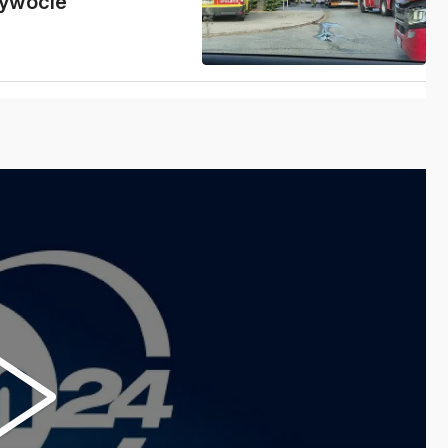
żywocie