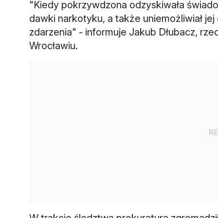
"Kiedy pokrzywdzona odzyskiwała świadom
dawki narkotyku, a także uniemożliwiał j
zdarzenia" - informuje Jakub Dłubacz, rz
Wrocławiu.
W trakcie śledztwa prokuratura zgromadzi