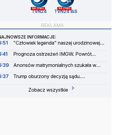
NA ŻYWO
NA ŻYWO
TVN24
TVN24 BiS
NAJNOWSZE INFORMACJE:
6:51
"Człowiek legenda" naszej urodzinowej
trasy. Przemierzył tysiące kilometrów
6:41
Prognoza ostrzeżeń IMGW. Powrót
skwaru na horyzoncie
6:39
Anonsów matrymonialnych szukała w
gazetach, do rosołu i flaków sypała środek
6:37
Trump oburzony decyzją sądu.
nasenny
"Narodowy powód do wstydu"
Zobacz wszystkie