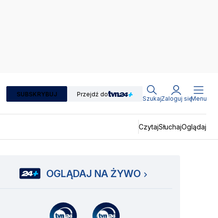
SUBSKRYBUJ
Przejdź do
Szukaj
Zaloguj się
Menu
Czytaj
Słuchaj
Oglądaj
OGLĄDAJ NA ŻYWO