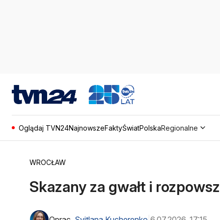
Oglądaj TVN24
Najnowsze
Fakty
Świat
Polska
Regionalne
WROCŁAW
Skazany za gwałt i rozpowsz
Oprac.
Svitlana Kucherenko
6.07.2026, 17:15
|