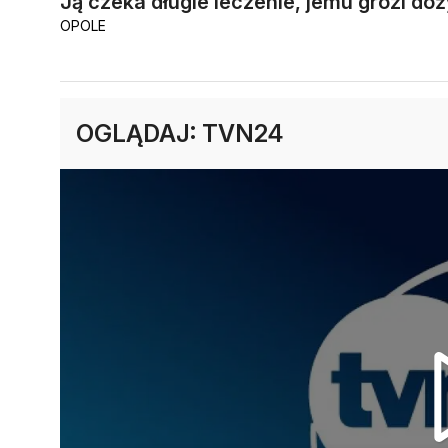
Ją czeka długie leczenie, jemu grozi do
OPOLE
OGLĄDAJ: TVN24