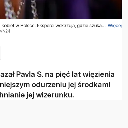
obiet w Polsce. Eksperci wskazują, gdzie szukać
Więcej
 TVN24
ał Pavla S. na pięć lat więzienia
niejszym odurzeniu jej środkami
nianie jej wizerunku.