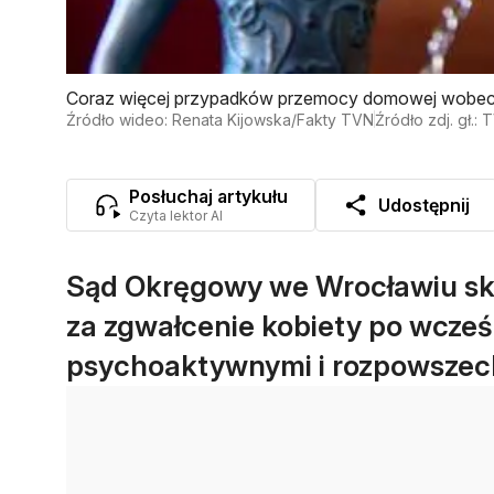
Coraz więcej przypadków przemocy domowej wobec k
pomocy (materiał z lutego 2025 r.)
Źródło wideo: Renata Kijowska/Fakty TVN
Źródło zdj. gł.:
Posłuchaj artykułu
Udostępnij
Czyta lektor AI
Sąd Okręgowy we Wrocławiu skaz
za zgwałcenie kobiety po wcześ
psychoaktywnymi i rozpowszech