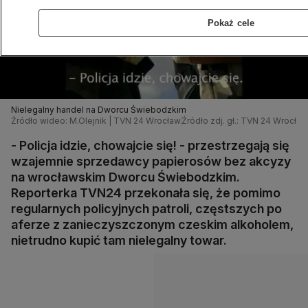
Pokaż cele
Nielegalny handel na Dworcu Świebodzkim
Źródło wideo: M.Olejnik | TVN 24 Wrocław
Źródło zdj. gł.: TVN 24 Wrocław
- Policja idzie, chowajcie się! - przestrzegają się
wzajemnie sprzedawcy papierosów bez akcyzy
na wrocławskim Dworcu Świebodzkim.
Reporterka TVN24 przekonała się, że pomimo
regularnych policyjnych patroli, częstszych po
aferze z zanieczyszczonym czeskim alkoholem,
nietrudno kupić tam nielegalny towar.