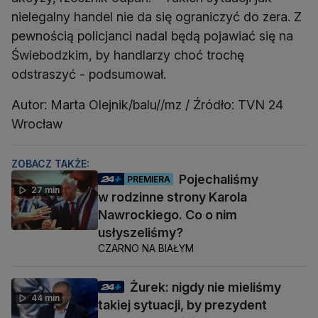
nielegalny handel nie da się ograniczyć do zera. Z
pewnością policjanci nadal będą pojawiać się na
Świebodzkim, by handlarzy choć trochę
odstraszyć - podsumował.
Autor: Marta Olejnik/balu//mz / Źródło: TVN 24
Wrocław
ZOBACZ TAKŻE:
Pojechaliśmy
PREMIERA
27 min
w rodzinne strony Karola
Nawrockiego. Co o nim
usłyszeliśmy?
CZARNO NA BIAŁYM
Żurek: nigdy nie mieliśmy
44 min
takiej sytuacji, by prezydent