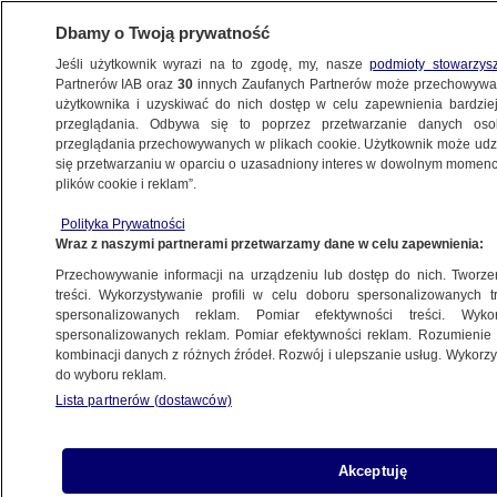
Dbamy o Twoją prywatność
Jeśli użytkownik wyrazi na to zgodę, my, nasze
podmioty stowarzys
Partnerów IAB oraz
30
innych Zaufanych Partnerów może przechowywa
użytkownika i uzyskiwać do nich dostęp w celu zapewnienia bardzi
przeglądania. Odbywa się to poprzez przetwarzanie danych os
przeglądania przechowywanych w plikach cookie. Użytkownik może udzie
WROCŁAW
się przetwarzaniu w oparciu o uzasadniony interes w dowolnym momencie
plików cookie i reklam”.
Nielegalny handel papierosami za plecami
Polityka Prywatności
policjantów
Wraz z naszymi partnerami przetwarzamy dane w celu zapewnienia:
Przechowywanie informacji na urządzeniu lub dostęp do nich. Tworzeni
1.10.2012, 13:00
treści. Wykorzystywanie profili w celu doboru spersonalizowanych tr
spersonalizowanych reklam. Pomiar efektywności treści. Wyko
spersonalizowanych reklam. Pomiar efektywności reklam. Rozumienie o
Udostępnij
kombinacji danych z różnych źródeł. Rozwój i ulepszanie usług. Wykor
do wyboru reklam.
Lista partnerów (dostawców)
Akceptuję