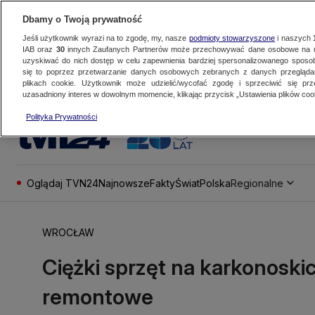
Dbamy o Twoją prywatność
Jeśli użytkownik wyrazi na to zgodę, my, nasze
podmioty stowarzyszone
i naszych
IAB oraz
30
innych Zaufanych Partnerów może przechowywać dane osobowe na ur
uzyskiwać do nich dostęp w celu zapewnienia bardziej spersonalizowanego sposo
się to poprzez przetwarzanie danych osobowych zebranych z danych przegląd
plikach cookie. Użytkownik może udzielić/wycofać zgodę i sprzeciwić się pr
uzasadniony interes w dowolnym momencie, klikając przycisk „Ustawienia plików cook
Polityka Prywatności
Oglądaj TVN24
Najnowsze
Fakty
Świat
Polska
Regionalne
WROCŁAW
Ciężki sprzęt na karkonoski
remontowe