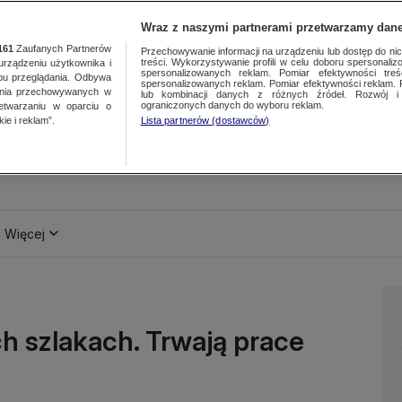
Wraz z naszymi partnerami przetwarzamy dane
161
Zaufanych Partnerów
Przechowywanie informacji na urządzeniu lub dostęp do nich.
treści. Wykorzystywanie profili w celu doboru spersonalizo
ządzeniu użytkownika i
spersonalizowanych reklam. Pomiar efektywności treś
bu przeglądania. Odbywa
spersonalizowanych reklam. Pomiar efektywności reklam. 
ania przechowywanych w
lub kombinacji danych z różnych źródeł. Rozwój i 
ograniczonych danych do wyboru reklam.
zetwarzaniu w oparciu o
ie i reklam”.
Lista partnerów (dostawców)
Więcej
ch szlakach. Trwają prace