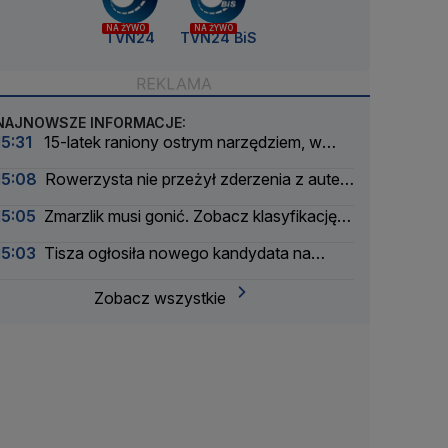
NA ŻYWO
NA ŻYWO
TVN24
TVN24 BiS
NAJNOWSZE INFORMACJE:
15:31
15-latek raniony ostrym narzędziem, w
nocy przeszedł operację. 16-latek zatrzymany
15:08
Rowerzysta nie przeżył zderzenia z autem
osobowym
15:05
Zmarzlik musi gonić. Zobacz klasyfikację
generalną SGP 2026
15:03
Tisza ogłosiła nowego kandydata na
prezydenta
Zobacz wszystkie