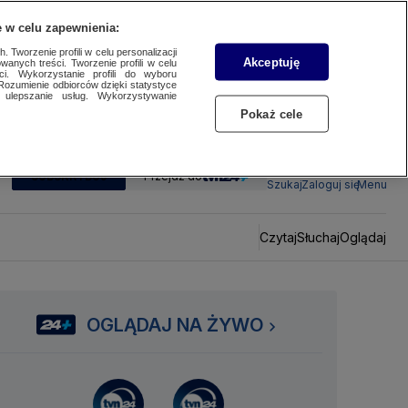
 w celu zapewnienia:
 Tworzenie profili w celu personalizacji
Akceptuję
wanych treści. Tworzenie profili w celu
ci. Wykorzystanie profili do wyboru
Rozumienie odbiorców dzięki statystyce
ulepszanie usług. Wykorzystywanie
Pokaż cele
SUBSKRYBUJ
Przejdź do
Szukaj
Zaloguj się
Menu
Czytaj
Słuchaj
Oglądaj
OGLĄDAJ NA ŻYWO