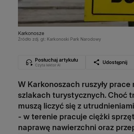
Karkonosze
Źródło zdj. gł.: Karkonoski Park Narodowy
Posłuchaj artykułu
Udostępnij
Czyta lektor AI
W Karkonoszach ruszyły prace 
szlakach turystycznych. Choć tr
muszą liczyć się z utrudnieniam
- w terenie pracuje ciężki sprzę
naprawę nawierzchni oraz prze