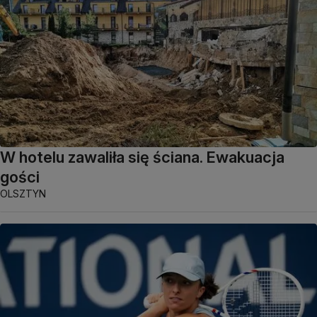
W hotelu zawaliła się ściana. Ewakuacja
gości
OLSZTYN