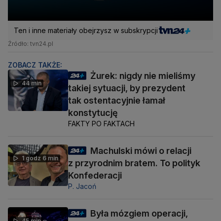
Ten i inne materiały obejrzysz w subskrypcji
Źródło: tvn24.pl
ZOBACZ TAKŻE:
Żurek: nigdy nie mieliśmy
44 min
takiej sytuacji, by prezydent
tak ostentacyjnie łamał
konstytucję
FAKTY PO FAKTACH
Machulski mówi o relacji
1 godz 6 min
z przyrodnim bratem. To polityk
Konfederacji
P. Jacoń
Była mózgiem operacji,
45 min