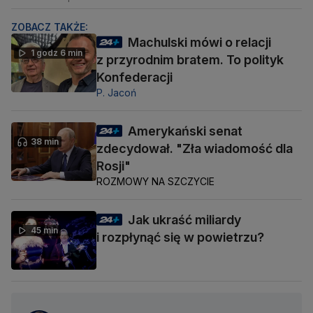
ZOBACZ TAKŻE:
Machulski mówi o relacji
1 godz 6 min
z przyrodnim bratem. To polityk
Konfederacji
P. Jacoń
Amerykański senat
38 min
zdecydował. "Zła wiadomość dla
Rosji"
ROZMOWY NA SZCZYCIE
Jak ukraść miliardy
45 min
i rozpłynąć się w powietrzu?