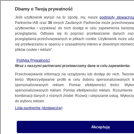
Dbamy o Twoją prywatność
Jeśli użytkownik wyrazi na to zgodę, my, nasze
podmioty stowarzys
Partnerów IAB oraz
30
innych Zaufanych Partnerów może przechowywa
użytkownika i uzyskiwać do nich dostęp w celu zapewnienia bardzi
przeglądania. Odbywa się to poprzez przetwarzanie danych os
przeglądania przechowywanych w plikach cookie. Użytkownik może udzie
WROCŁAW
się przetwarzaniu w oparciu o uzasadniony interes w dowolnym momencie
plików cookie i reklam”.
Pijany, z zakazem prowadzenia uciekał
Polityka Prywatności
przed policją
Wraz z naszymi partnerami przetwarzamy dane w celu zapewnienia:
Przechowywanie informacji na urządzeniu lub dostęp do nich. Tworzeni
Oprac.
Svitlana Kucherenko
treści. Wykorzystywanie profili w celu doboru spersonalizowanych tr
spersonalizowanych reklam. Pomiar efektywności treści. Wyko
11.05.2026, 16:27
spersonalizowanych reklam. Pomiar efektywności reklam. Rozumienie o
kombinacji danych z różnych źródeł. Rozwój i ulepszanie usług. Wykor
do wyboru reklam.
Posłuchaj artykułu
Czyta lektor AI
Lista partnerów (dostawców)
Akceptuję