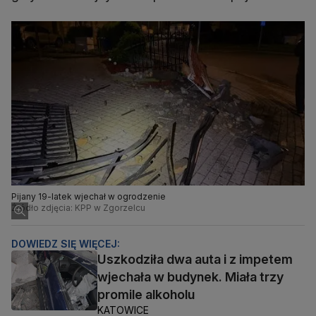
Pijany 19-latek wjechał w ogrodzenie
Źródło zdjęcia: KPP w Zgorzelcu
DOWIEDZ SIĘ WIĘCEJ:
Uszkodziła dwa auta i z impetem
wjechała w budynek. Miała trzy
promile alkoholu
KATOWICE