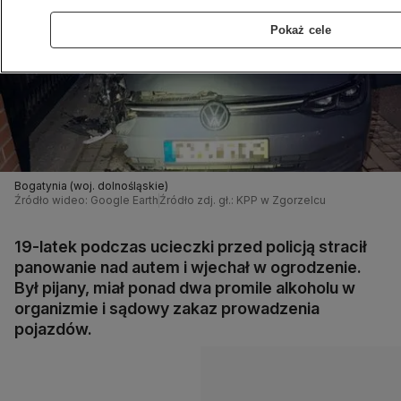
Pokaż cele
Bogatynia (woj. dolnośląskie)
Źródło wideo: Google Earth
Źródło zdj. gł.: KPP w Zgorzelcu
19-latek podczas ucieczki przed policją stracił
panowanie nad autem i wjechał w ogrodzenie.
Był pijany, miał ponad dwa promile alkoholu w
organizmie i sądowy zakaz prowadzenia
pojazdów.