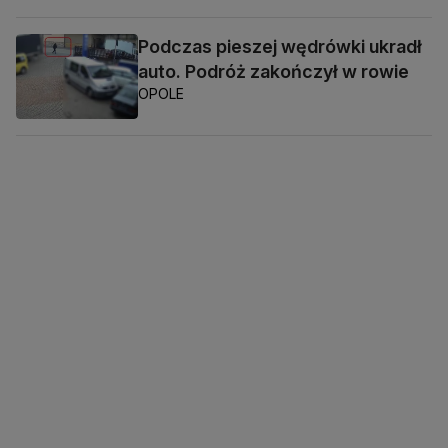
Podczas pieszej wędrówki ukradł
auto. Podróż zakończył w rowie
OPOLE