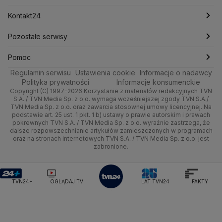
Michał Kamiński
Technologia
Poznań
Nieruchomości
Pogoda na jutro
Ministerstwo Aktywów Państwowych
Tenis
Najnowsze
Kontakt24
Ministerstwo Edukacji i Nauki
Kultura i styl
Trójmiasto
Rynki
Pogoda na weekend
Kolarstwo
Polska
Najnowsze
Pozostałe serwisy
Ministerstwo Infrastruktury
Ministerstwo Kultury
Ministerstwo Obrony Narodowej
Ciekawostki
Wrocław
Dla firm
Najnowsze
Skoki Narciarskie
Świat
Gorące Tematy
TVN
Pomoc
Ministerstwo Rolnictwa
Regulamin serwisu
Quizy
Ustawienia cookie
Informacje o nadawcy
Ministerstwo Rozwoju i Technologii
Kielce
Handel
Polska
Sporty zimowe
Polityka
Wyślij zgłoszenie
Dzień Dobry TVN
Centrum pomocy
Polityka prywatności
Informacje konsumenckie
Ministerstwo Sportu i Turystyki
Copyright (C) 1997-2026 Korzystanie z materiałów redakcyjnych TVN
Tematy
Kujawsko-pomorskie
Ze świata
Prognoza
Lekkoatletyka
Zdrowie
Uwaga TVN
Ministerstwo Cyfryzacji
Test zgodności
S.A. / TVN Media Sp. z o.o. wymaga wcześniejszej zgody TVN S.A./
TVN Media Sp. z o.o. oraz zawarcia stosownej umowy licencyjnej. Na
Ministerstwo Edukacji Narodowej
Lublin
podstawie art. 25 ust. 1 pkt. 1 b) ustawy o prawie autorskim i prawach
Tech
Świat
Siatkówka
Tech
HGTV
Oglądaj na TV
Ministerstwo Finansów
pokrewnych TVN S.A. / TVN Media Sp. z o.o. wyraźnie zastrzega, że
dalsze rozpowszechnianie artykułów zamieszczonych w programach
Ministerstwo Klimatu i Środowiska
Lubuskie
Moto
Nauka
F1
Nauka
TVN Turbo
Zrealizuj voucher
oraz na stronach internetowych TVN S.A. / TVN Media Sp. z o.o. jest
Ministerstwo Nauki i Szkolnictwa Wyższego
zabronione.
Olsztyn
Dla seniora
Ciekawostki
Ministerstwo Sprawiedliwości
Rozrywka
TVN Style
Ministerstwo Rodziny, Pracy i Polityki Społecznej
Opole
Turystyka
Podróże
TVN7
Ministerstwo Spraw Zagranicznych
Moskwa
TVN24+
OGLĄDAJ TV
LAT TVN24
FAKTY
Naczelny Sąd Administracyjny
Rzeszów
Smog
TTV
Najwyższa Izba Kontroli
Szczecin
Narodowe Centrum Badań i Rozwoju