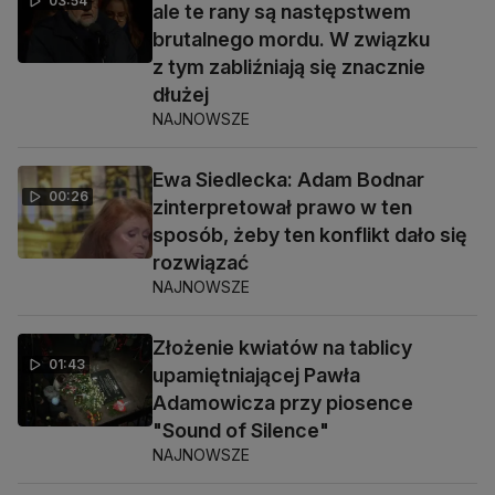
03:54
ale te rany są następstwem
brutalnego mordu. W związku
z tym zabliźniają się znacznie
dłużej
NAJNOWSZE
Ewa Siedlecka: Adam Bodnar
00:26
zinterpretował prawo w ten
sposób, żeby ten konflikt dało się
rozwiązać
NAJNOWSZE
Złożenie kwiatów na tablicy
01:43
upamiętniającej Pawła
Adamowicza przy piosence
"Sound of Silence"
NAJNOWSZE