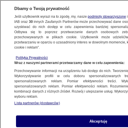
Dbamy o Twoją prywatność
Jeśli użytkownik wyrazi na to zgodę, my, nasze
podmioty stowarzyszone
i
IAB oraz
30
innych Zaufanych Partnerów może przechowywać dane osob
uzyskiwać do nich dostęp w celu zapewnienia bardziej spersonal
Odbywa się to poprzez przetwarzanie danych osobowych zeb
przechowywanych w plikach cookie. Użytkownik może udzielić/w
przetwarzaniu w oparciu o uzasadniony interes w dowolnym momencie, kl
cookie i reklam”.
Polityka Prywatności
Wraz z naszymi partnerami przetwarzamy dane w celu zapewnienia:
Przechowywanie informacji na urządzeniu lub dostęp do nich. Tworzenie pr
Wykorzystywanie profili w celu doboru spersonalizowanych tre
spersonalizowanych reklam. Pomiar efektywności treści. Wyk
spersonalizowanych reklam. Pomiar efektywności reklam. Rozumienie
kombinacji danych z różnych źródeł. Rozwój i ulepszanie usług. Wykorz
wyboru reklam.
Lista partnerów (dostawców)
Rowerem od morza do Tatr na rzecz
Akceptuję
WOŚP