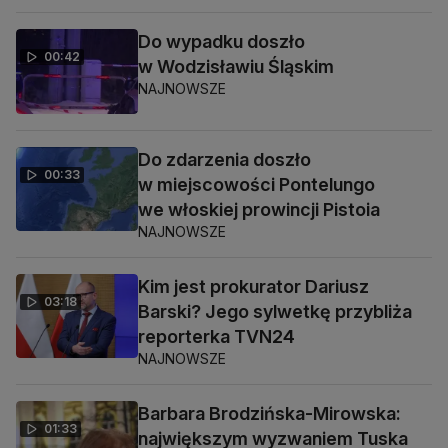
Do wypadku doszło
00:42
w Wodzisławiu Śląskim
NAJNOWSZE
Do zdarzenia doszło
00:33
w miejscowości Pontelungo
we włoskiej prowincji Pistoia
NAJNOWSZE
Kim jest prokurator Dariusz
03:18
Barski? Jego sylwetkę przybliża
reporterka TVN24
NAJNOWSZE
Barbara Brodzińska-Mirowska:
01:33
największym wyzwaniem Tuska