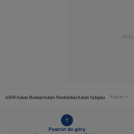
Więcej
ABW
Adam Bodnar
Adam Niedzielski
Adam Szłapka
Administracja Donalda Trumpa
Agencja Bezpieczeństwa Wewnętrznego
Agrounia
Alaksandr Łukaszenka
Aleksander Kwaśniewski
Aleksandra Dulkiewicz
Alert RCB
Powrót do góry
Ambasada USA w Polsce
Andrzej Duda
Białoruś