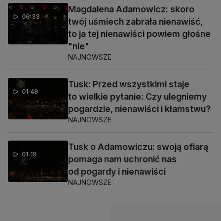
Magdalena Adamowicz: skoro
06:33
twój uśmiech zabrała nienawiść,
to ja tej nienawiści powiem głośne
"nie"
NAJNOWSZE
Tusk: Przed wszystkimi staje
01:49
to wielkie pytanie: Czy ulegniemy
pogardzie, nienawiści i kłamstwu?
NAJNOWSZE
Tusk o Adamowiczu: swoją ofiarą
01:19
pomaga nam uchronić nas
od pogardy i nienawiści
NAJNOWSZE