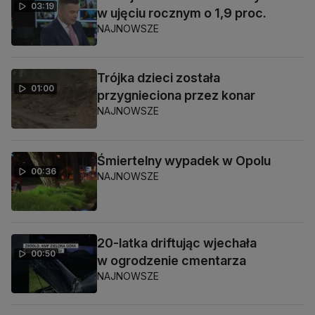
03:19
w ujęciu rocznym o 1,9 proc.
NAJNOWSZE
Trójka dzieci została
01:00
przygnieciona przez konar
NAJNOWSZE
Śmiertelny wypadek w Opolu
00:36
NAJNOWSZE
20-latka driftując wjechała
00:50
w ogrodzenie cmentarza
NAJNOWSZE