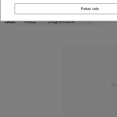
Udostępnij
Pokaż cele
TAGI:
Policja
Drogi w Polsce