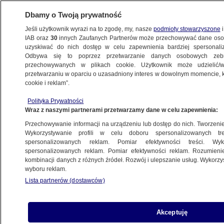
Dbamy o Twoją prywatność
Jeśli użytkownik wyrazi na to zgodę, my, nasze
podmioty stowarzyszone
i
IAB oraz
30
innych Zaufanych Partnerów może przechowywać dane osob
uzyskiwać do nich dostęp w celu zapewnienia bardziej spersonal
Odbywa się to poprzez przetwarzanie danych osobowych zeb
przechowywanych w plikach cookie. Użytkownik może udzielić/w
przetwarzaniu w oparciu o uzasadniony interes w dowolnym momencie, kl
cookie i reklam”.
Polityka Prywatności
Wraz z naszymi partnerami przetwarzamy dane w celu zapewnienia:
Przechowywanie informacji na urządzeniu lub dostęp do nich. Tworzenie pr
Wykorzystywanie profili w celu doboru spersonalizowanych tre
spersonalizowanych reklam. Pomiar efektywności treści. Wyk
spersonalizowanych reklam. Pomiar efektywności reklam. Rozumienie
kombinacji danych z różnych źródeł. Rozwój i ulepszanie usług. Wykorz
wyboru reklam.
Lista partnerów (dostawców)
KMP Słupsk
Akceptuję
29.03.2024
1 min
Źródło:
KMP Słupsk