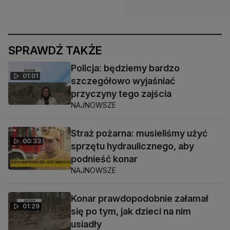
SPRAWDŹ TAKŻE
Policja: będziemy bardzo
01:01
szczegółowo wyjaśniać
przyczyny tego zajścia
NAJNOWSZE
Straż pożarna: musieliśmy użyć
00:33
sprzętu hydraulicznego, aby
podnieść konar
NAJNOWSZE
Konar prawdopodobnie załamał
01:29
się po tym, jak dzieci na nim
usiadły