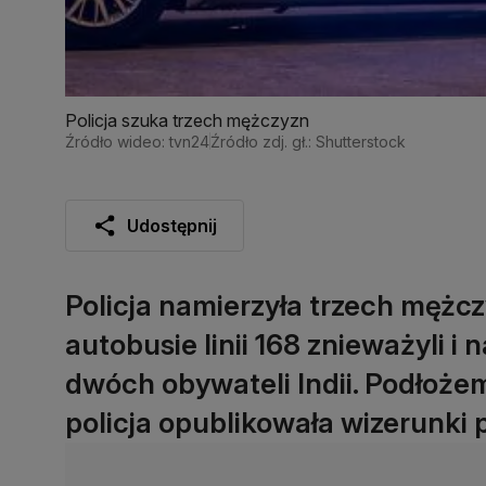
Policja szuka trzech mężczyzn
Źródło wideo: tvn24
Źródło zdj. gł.: Shutterstock
Udostępnij
Policja namierzyła trzech mężc
autobusie linii 168 znieważyli i 
dwóch obywateli Indii. Podłożem
policja opublikowała wizerunki 