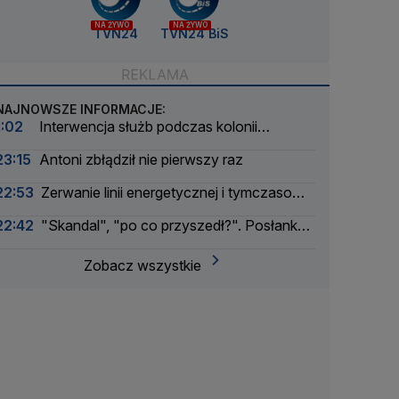
NA ŻYWO
NA ŻYWO
TVN24
TVN24 BiS
NAJNOWSZE INFORMACJE:
1:02
Interwencja służb podczas kolonii
żeglarskiej. Z wody wyciągnięto ponad 30 osób
23:15
Antoni zbłądził nie pierwszy raz
22:53
Zerwanie linii energetycznej i tymczasowa
awaria prądu. Incydent bada Żandarmeria
22:42
"Skandal", "po co przyszedł?". Posłanka
Wojskowa
PiS krytykuje Morawieckiego i publikuje nagranie
Zobacz wszystkie