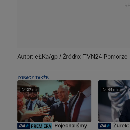
Autor: eŁKa/gp / Źródło: TVN24 Pomorze
ZOBACZ TAKŻE:
27 min
44 min
Pojechaliśmy
Żurek:
PREMIERA