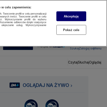
 w celu zapewnienia:
 Tworzenie profili w celu personalizacji
Akceptuję
wanych treści. Tworzenie profili w celu
ci. Wykorzystanie profili do wyboru
Rozumienie odbiorców dzięki statystyce
ulepszanie usług. Wykorzystywanie
Pokaż cele
SUBSKRYBUJ
Przejdź do
Szukaj
Zaloguj się
Menu
Czytaj
Słuchaj
Oglądaj
OGLĄDAJ NA ŻYWO