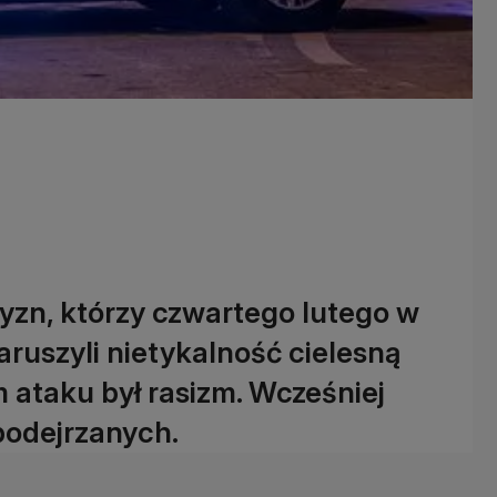
zyzn, którzy czwartego lutego w
naruszyli nietykalność cielesną
 ataku był rasizm. Wcześniej
podejrzanych.