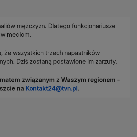
onaliów mężczyzn. Dlatego funkcjonariusze
rów mediom.
, że wszystkich trzech napastników
nych. Dziś zostaną postawione im zarzuty.
 tematem związanym z Waszym regionem -
iszcie na
Kontakt24@tvn.pl
.