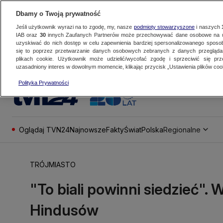
Dbamy o Twoją prywatność
Jeśli użytkownik wyrazi na to zgodę, my, nasze
podmioty stowarzyszone
i naszych
IAB oraz
30
innych Zaufanych Partnerów może przechowywać dane osobowe na ur
uzyskiwać do nich dostęp w celu zapewnienia bardziej spersonalizowanego sposo
się to poprzez przetwarzanie danych osobowych zebranych z danych przegląd
plikach cookie. Użytkownik może udzielić/wycofać zgodę i sprzeciwić się pr
uzasadniony interes w dowolnym momencie, klikając przycisk „Ustawienia plików cook
Polityka Prywatności
Oglądaj TVN24
Najnowsze
Fakty
Świat
Polska
Regionalne
TRÓJMIASTO
"To biali powinni siedzieć".
Hindusów