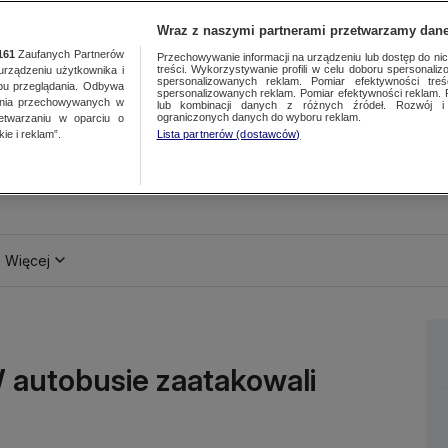
Wraz z naszymi partnerami przetwarzamy dane
161
Zaufanych Partnerów
Przechowywanie informacji na urządzeniu lub dostęp do nich.
treści. Wykorzystywanie profili w celu doboru spersonalizo
ządzeniu użytkownika i
spersonalizowanych reklam. Pomiar efektywności treś
bu przeglądania. Odbywa
spersonalizowanych reklam. Pomiar efektywności reklam. 
ania przechowywanych w
lub kombinacji danych z różnych źródeł. Rozwój i 
ograniczonych danych do wyboru reklam.
zetwarzaniu w oparciu o
ie i reklam”.
Lista partnerów (dostawców)
Więcej
 W autobusie zaatakowali