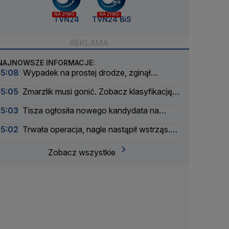
NA ŻYWO
NA ŻYWO
TVN24
TVN24 BiS
NAJNOWSZE INFORMACJE:
15:08
Wypadek na prostej drodze, zginął
rowerzysta
15:05
Zmarzlik musi gonić. Zobacz klasyfikację
generalną SGP 2026
15:03
Tisza ogłosiła nowego kandydata na
prezydenta
15:02
Trwała operacja, nagle nastąpił wstrząs.
Nagranie
Zobacz wszystkie