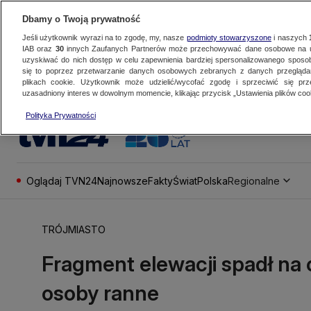
Dbamy o Twoją prywatność
Jeśli użytkownik wyrazi na to zgodę, my, nasze
podmioty stowarzyszone
i naszych
IAB oraz
30
innych Zaufanych Partnerów może przechowywać dane osobowe na ur
uzyskiwać do nich dostęp w celu zapewnienia bardziej spersonalizowanego sposo
się to poprzez przetwarzanie danych osobowych zebranych z danych przegląd
plikach cookie. Użytkownik może udzielić/wycofać zgodę i sprzeciwić się pr
uzasadniony interes w dowolnym momencie, klikając przycisk „Ustawienia plików cook
Polityka Prywatności
Oglądaj TVN24
Najnowsze
Fakty
Świat
Polska
Regionalne
TRÓJMIASTO
Fragment elewacji spadł na 
osoby ranne