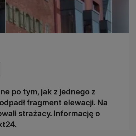
e po tym, jak z jednego z
dpadł fragment elewacji. Na
owali strażacy. Informację o
kt24.