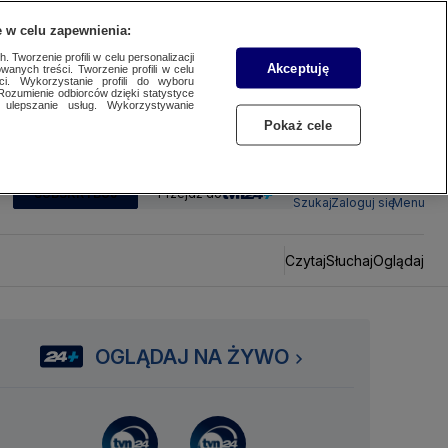
 w celu zapewnienia:
 Tworzenie profili w celu personalizacji
Akceptuję
wanych treści. Tworzenie profili w celu
ci. Wykorzystanie profili do wyboru
Rozumienie odbiorców dzięki statystyce
ulepszanie usług. Wykorzystywanie
Pokaż cele
SUBSKRYBUJ
Przejdź do
Szukaj
Zaloguj się
Menu
Czytaj
Słuchaj
Oglądaj
OGLĄDAJ NA ŻYWO