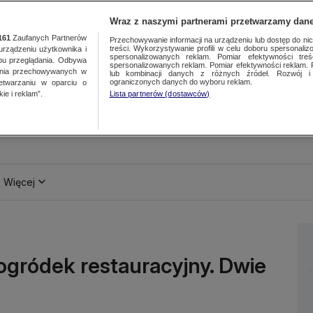
Wraz z naszymi partnerami przetwarzamy dane
161
Zaufanych Partnerów
Przechowywanie informacji na urządzeniu lub dostęp do nich.
treści. Wykorzystywanie profili w celu doboru spersonalizo
ządzeniu użytkownika i
spersonalizowanych reklam. Pomiar efektywności treś
bu przeglądania. Odbywa
spersonalizowanych reklam. Pomiar efektywności reklam. 
ania przechowywanych w
lub kombinacji danych z różnych źródeł. Rozwój i 
ograniczonych danych do wyboru reklam.
zetwarzaniu w oparciu o
ie i reklam”.
Lista partnerów (dostawców)
Więcej
ogródek restauracyjny. Dwie