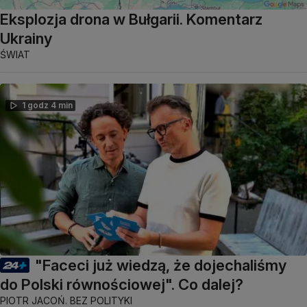
Eksplozja drona w Bułgarii. Komentarz
Ukrainy
ŚWIAT
1 godz 4 min
"Faceci już wiedzą, że dojechaliśmy
do Polski równościowej". Co dalej?
PIOTR JACOŃ. BEZ POLITYKI