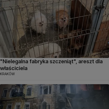
"Nielegalna fabryka szczeniąt", areszt dla
właściciela
KRAKÓW