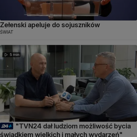
Zełenski apeluje do sojuszników
ŚWIAT
5 min
"TVN24 dał ludziom możliwość bycia
świadkiem wielkich i małych wydarzeń"