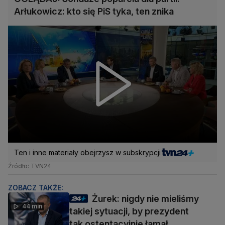
Arłukowicz: kto się PiS tyka, ten znika
Ten i inne materiały obejrzysz w subskrypcji
Źródło: TVN24
ZOBACZ TAKŻE:
Żurek: nigdy nie mieliśmy
44 min
takiej sytuacji, by prezydent
tak ostentacyjnie łamał