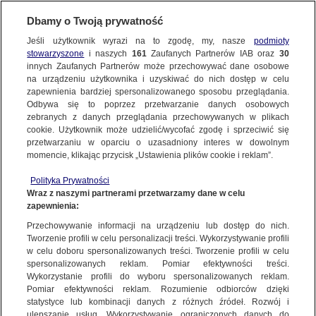
Dbamy o Twoją prywatność
SUBSKRYBUJ
Jeśli użytkownik wyrazi na to zgodę, my, nasze
podmioty
stowarzyszone
i naszych
161
Zaufanych Partnerów IAB oraz
30
TRÓJMIASTO
innych Zaufanych Partnerów może przechowywać dane osobowe
na urządzeniu użytkownika i uzyskiwać do nich dostęp w celu
Wypadł z drogi i uderzył w drzewo,
zapewnienia bardziej spersonalizowanego sposobu przeglądania.
kierowca busa nie żyje
Odbywa się to poprzez przetwarzanie danych osobowych
zebranych z danych przeglądania przechowywanych w plikach
cookie. Użytkownik może udzielić/wycofać zgodę i sprzeciwić się
Oprac.
Natalia Grzybowska
przetwarzaniu w oparciu o uzasadniony interes w dowolnym
momencie, klikając przycisk „Ustawienia plików cookie i reklam”.
21.05.2026, 14:25
Polityka Prywatności
Wraz z naszymi partnerami przetwarzamy dane w celu
Posłuchaj artykułu
zapewnienia:
Czyta lektor AI
Przechowywanie informacji na urządzeniu lub dostęp do nich.
Tworzenie profili w celu personalizacji treści. Wykorzystywanie profili
w celu doboru spersonalizowanych treści. Tworzenie profili w celu
spersonalizowanych reklam. Pomiar efektywności treści.
Wykorzystanie profili do wyboru spersonalizowanych reklam.
Pomiar efektywności reklam. Rozumienie odbiorców dzięki
statystyce lub kombinacji danych z różnych źródeł. Rozwój i
ulepszanie usług. Wykorzystywanie ograniczonych danych do