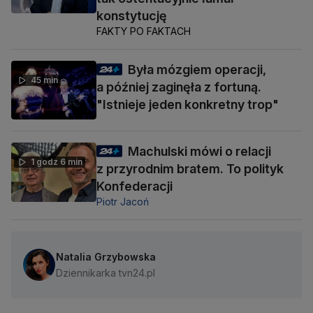
konstytucję
FAKTY PO FAKTACH
Była mózgiem operacji,
45 min
a później zaginęła z fortuną.
"Istnieje jeden konkretny trop"
Machulski mówi o relacji
1 godz 6 min
z przyrodnim bratem. To polityk
Konfederacji
Piotr Jacoń
Natalia Grzybowska
Dziennikarka tvn24.pl