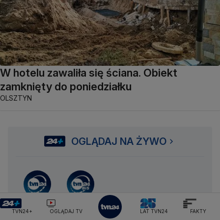
W hotelu zawaliła się ściana. Obiekt
zamknięty do poniedziałku
OLSZTYN
OGLĄDAJ NA ŻYWO
NA ŻYWO
NA ŻYWO
TVN24
TVN24 BiS
TVN24+
OGLĄDAJ TV
LAT TVN24
FAKTY