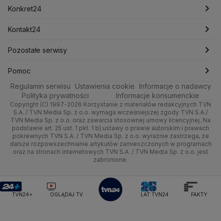
Mark Zuckerberg
Mateusz Morawiecki
Zdrowie
Kraków
Pieniądze
Pogoda długoterminowa
Piłka Nożna
Konkret24
Michał Kamiński
Technologia
Poznań
Nieruchomości
Pogoda na jutro
Ministerstwo Aktywów Państwowych
Tenis
Najnowsze
Kontakt24
Ministerstwo Edukacji i Nauki
Kultura i styl
Trójmiasto
Rynki
Pogoda na weekend
Kolarstwo
Polska
Najnowsze
Pozostałe serwisy
Ministerstwo Infrastruktury
Ministerstwo Kultury
Ministerstwo Obrony Narodowej
Ciekawostki
Wrocław
Dla firm
Najnowsze
Skoki Narciarskie
Świat
Gorące Tematy
TVN
Pomoc
Ministerstwo Rolnictwa
Regulamin serwisu
Quizy
Ustawienia cookie
Informacje o nadawcy
Ministerstwo Rozwoju i Technologii
Kielce
Handel
Polska
Sporty zimowe
Polityka
Wyślij zgłoszenie
Dzień Dobry TVN
Centrum pomocy
Polityka prywatności
Informacje konsumenckie
Ministerstwo Sportu i Turystyki
Copyright (C) 1997-2026 Korzystanie z materiałów redakcyjnych TVN
Tematy
Kujawsko-pomorskie
Ze świata
Prognoza
Lekkoatletyka
Zdrowie
Uwaga TVN
Ministerstwo Cyfryzacji
Test zgodności
S.A. / TVN Media Sp. z o.o. wymaga wcześniejszej zgody TVN S.A./
TVN Media Sp. z o.o. oraz zawarcia stosownej umowy licencyjnej. Na
Ministerstwo Edukacji Narodowej
Lublin
podstawie art. 25 ust. 1 pkt. 1 b) ustawy o prawie autorskim i prawach
Tech
Świat
Siatkówka
Tech
HGTV
Oglądaj na TV
Ministerstwo Finansów
pokrewnych TVN S.A. / TVN Media Sp. z o.o. wyraźnie zastrzega, że
dalsze rozpowszechnianie artykułów zamieszczonych w programach
Ministerstwo Klimatu i Środowiska
Lubuskie
Moto
Nauka
F1
Nauka
TVN Turbo
Zrealizuj voucher
oraz na stronach internetowych TVN S.A. / TVN Media Sp. z o.o. jest
Ministerstwo Nauki i Szkolnictwa Wyższego
zabronione.
Olsztyn
Dla seniora
Ciekawostki
Ministerstwo Sprawiedliwości
Rozrywka
TVN Style
Ministerstwo Rodziny, Pracy i Polityki Społecznej
Opole
Turystyka
Podróże
TVN7
Ministerstwo Spraw Zagranicznych
Moskwa
TVN24+
OGLĄDAJ TV
LAT TVN24
FAKTY
Naczelny Sąd Administracyjny
Rzeszów
Smog
TTV
Najwyższa Izba Kontroli