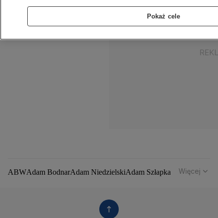
Pokaż cele
Więcej
ABW
Adam Bodnar
Adam Niedzielski
Adam Szłapka
Administracja Donalda Trumpa
Agencja Bezpieczeństwa Wewnętrznego
Agrounia
Alaksandr Łukaszenka
Aleksander Kwaśniewski