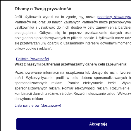
Dbamy o Twoją prywatność
Jeśli użytkownik wyrazi na to zgodę, my, nasze
podmioty stowarzys
Partnerów IAB oraz
30
innych Zaufanych Partnerów może przechowywa
użytkownika i uzyskiwać do nich dostęp w celu zapewnienia bardzi
przeglądania. Odbywa się to poprzez przetwarzanie danych os
przeglądania przechowywanych w plikach cookie. Użytkownik może udzie
URZĄD MARSZAŁKOWSKI W ŁODZI
się przetwarzaniu w oparciu o uzasadniony interes w dowolnym momencie
plików cookie i reklam”.
Nie dostali koncesji i zapanowała
"cisza jak makiem zasiał"
Polityka Prywatności
Wraz z naszymi partnerami przetwarzamy dane w celu zapewnienia:
Piotr Krysztofiak
Przechowywanie informacji na urządzeniu lub dostęp do nich. Tworzeni
treści. Wykorzystywanie profili w celu doboru spersonalizowanych tr
spersonalizowanych reklam. Pomiar efektywności treści. Wyko
Były wybuchy i płomienie, jedna osoba
spersonalizowanych reklam. Pomiar efektywności reklam. Rozumienie o
zmarła. Firmie cofnięto pozwolenie
kombinacji danych z różnych źródeł. Rozwój i ulepszanie usług. Wykor
ŁÓDŹ
do wyboru reklam.
Lista partnerów (dostawców)
Akceptuję