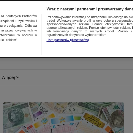
Wraz z naszymi partnerami przetwarzamy dane
161
Zaufanych Partnerów
Przechowywanie informacji na urządzeniu lub dostęp do nich.
treści. Wykorzystywanie profili w celu doboru spersonalizo
ządzeniu użytkownika i
spersonalizowanych reklam. Pomiar efektywności treś
bu przeglądania. Odbywa
spersonalizowanych reklam. Pomiar efektywności reklam. 
ania przechowywanych w
lub kombinacji danych z różnych źródeł. Rozwój i 
ograniczonych danych do wyboru reklam.
zetwarzaniu w oparciu o
ie i reklam”.
Lista partnerów (dostawców)
Więcej