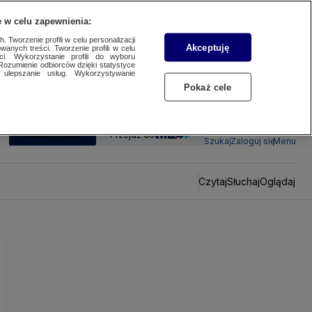
 w celu zapewnienia:
 Tworzenie profili w celu personalizacji
Akceptuję
wanych treści. Tworzenie profili w celu
ci. Wykorzystanie profili do wyboru
Rozumienie odbiorców dzięki statystyce
ulepszanie usług. Wykorzystywanie
Pokaż cele
SUBSKRYBUJ
Przejdź do
Szukaj
Zaloguj się
Menu
Czytaj
Słuchaj
Oglądaj