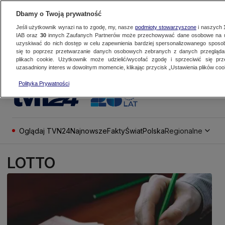
Dbamy o Twoją prywatność
Jeśli użytkownik wyrazi na to zgodę, my, nasze
podmioty stowarzyszone
i naszych
IAB oraz
30
innych Zaufanych Partnerów może przechowywać dane osobowe na ur
uzyskiwać do nich dostęp w celu zapewnienia bardziej spersonalizowanego sposo
się to poprzez przetwarzanie danych osobowych zebranych z danych przegląd
plikach cookie. Użytkownik może udzielić/wycofać zgodę i sprzeciwić się pr
uzasadniony interes w dowolnym momencie, klikając przycisk „Ustawienia plików cook
Polityka Prywatności
Oglądaj TVN24
Najnowsze
Fakty
Świat
Polska
Regionalne
LOTTO