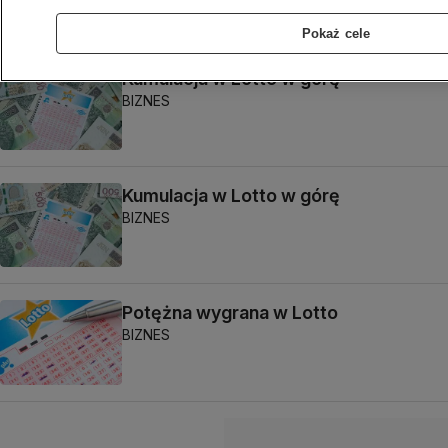
Pokaż cele
Kumulacja w Lotto w górę
BIZNES
Kumulacja w Lotto w górę
BIZNES
Potężna wygrana w Lotto
BIZNES