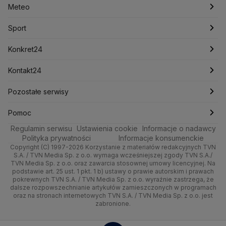
Meteo
Artykuły
Fakty o Świecie
Łódź
Najnowsze
Meteo
Lotnisko Chopina
Lotto
Maciej Wąsik
Marcin Przydacz
Marcin Kierwiński
Marian Banaś
Sport
Newslettery
Ludzie Faktów
Katowice
Notowania
Pogoda godzinowa
Sport
Mariusz Błaszczak
Mariusz Kamiński
Mark Zuckerberg
Mateusz Morawiecki
Zdrowie
Kraków
Pieniądze
Pogoda długoterminowa
Piłka Nożna
Konkret24
Michał Kamiński
Technologia
Poznań
Nieruchomości
Pogoda na jutro
Ministerstwo Aktywów Państwowych
Tenis
Najnowsze
Kontakt24
Ministerstwo Edukacji i Nauki
Kultura i styl
Trójmiasto
Rynki
Pogoda na weekend
Kolarstwo
Polska
Najnowsze
Pozostałe serwisy
Ministerstwo Infrastruktury
Ministerstwo Kultury
Ministerstwo Obrony Narodowej
Ciekawostki
Wrocław
Dla firm
Najnowsze
Skoki Narciarskie
Świat
Gorące Tematy
TVN
Pomoc
Ministerstwo Rolnictwa
Regulamin serwisu
Quizy
Ustawienia cookie
Informacje o nadawcy
Ministerstwo Rozwoju i Technologii
Kielce
Handel
Polska
Sporty zimowe
Polityka
Wyślij zgłoszenie
Dzień Dobry TVN
Centrum pomocy
Polityka prywatności
Informacje konsumenckie
Ministerstwo Sportu i Turystyki
Copyright (C) 1997-2026 Korzystanie z materiałów redakcyjnych TVN
Tematy
Kujawsko-pomorskie
Ze świata
Prognoza
Lekkoatletyka
Zdrowie
Uwaga TVN
Ministerstwo Cyfryzacji
Test zgodności
S.A. / TVN Media Sp. z o.o. wymaga wcześniejszej zgody TVN S.A./
TVN Media Sp. z o.o. oraz zawarcia stosownej umowy licencyjnej. Na
Ministerstwo Edukacji Narodowej
Lublin
podstawie art. 25 ust. 1 pkt. 1 b) ustawy o prawie autorskim i prawach
Tech
Świat
Siatkówka
Tech
HGTV
Oglądaj na TV
Ministerstwo Finansów
pokrewnych TVN S.A. / TVN Media Sp. z o.o. wyraźnie zastrzega, że
dalsze rozpowszechnianie artykułów zamieszczonych w programach
Ministerstwo Klimatu i Środowiska
Lubuskie
Moto
Nauka
F1
Nauka
TVN Turbo
Zrealizuj voucher
oraz na stronach internetowych TVN S.A. / TVN Media Sp. z o.o. jest
Ministerstwo Nauki i Szkolnictwa Wyższego
zabronione.
Olsztyn
Dla seniora
Ciekawostki
Ministerstwo Sprawiedliwości
Rozrywka
TVN Style