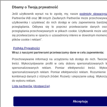
Dbamy o Twoją prywatność
Jeśli użytkownik wyrazi na to zgodę, my, nasze
podmioty stowarzys
Partnerów IAB oraz
30
innych Zaufanych Partnerów może przechowywa
użytkownika i uzyskiwać do nich dostęp w celu zapewnienia bardzi
przeglądania. Odbywa się to poprzez przetwarzanie danych os
przeglądania przechowywanych w plikach cookie. Użytkownik może udzie
LOTTO
się przetwarzaniu w oparciu o uzasadniony interes w dowolnym momencie
plików cookie i reklam”.
Milionowe wygrane w Lotto. Ogromne
pieniądze, które przepadły w Polsce
Polityka Prywatności
Wraz z naszymi partnerami przetwarzamy dane w celu zapewnienia:
Joanna Rubin-Sobolewska
Przechowywanie informacji na urządzeniu lub dostęp do nich. Tworzeni
treści. Wykorzystywanie profili w celu doboru spersonalizowanych tr
spersonalizowanych reklam. Pomiar efektywności treści. Wyko
Osiem milionów do wygrania w Lotto
spersonalizowanych reklam. Pomiar efektywności reklam. Rozumienie o
BIZNES
kombinacji danych z różnych źródeł. Rozwój i ulepszanie usług. Wykor
do wyboru reklam.
Lista partnerów (dostawców)
Kumulacja w Lotto w górę
Akceptuję
BIZNES