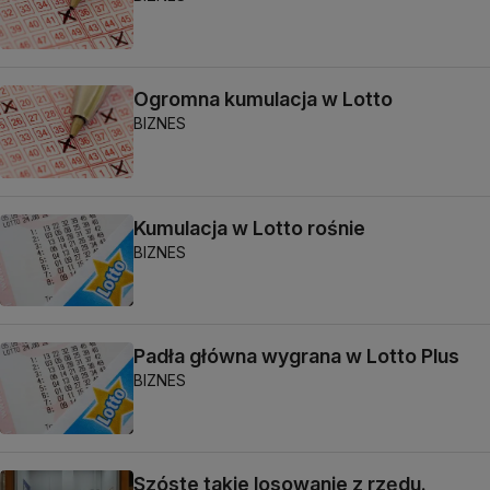
Ogromna kumulacja w Lotto
BIZNES
Kumulacja w Lotto rośnie
BIZNES
Padła główna wygrana w Lotto Plus
BIZNES
Szóste takie losowanie z rzędu.