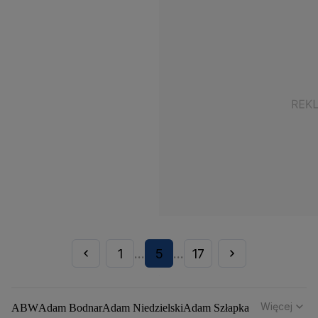
1
5
17
...
...
Więcej
ABW
Adam Bodnar
Adam Niedzielski
Adam Szłapka