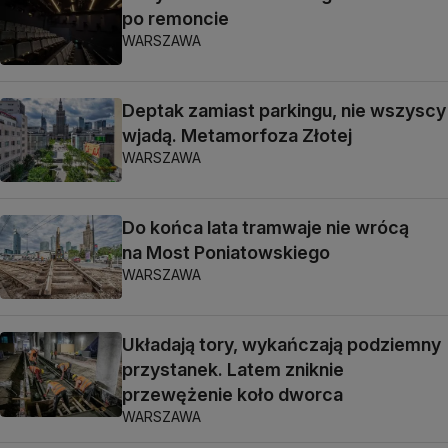
po remoncie
WARSZAWA
Deptak zamiast parkingu, nie wszyscy
wjadą. Metamorfoza Złotej
WARSZAWA
Do końca lata tramwaje nie wrócą
na Most Poniatowskiego
WARSZAWA
Układają tory, wykańczają podziemny
przystanek. Latem zniknie
przewężenie koło dworca
WARSZAWA