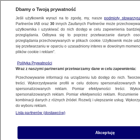
Dbamy o Twoją prywatność
Jeśli użytkownik wyrazi na to zgodę, my, nasze
podmioty stowarzys
Partnerów IAB oraz
30
innych Zaufanych Partnerów może przechowywa
użytkownika i uzyskiwać do nich dostęp w celu zapewnienia bardzi
przeglądania. Odbywa się to poprzez przetwarzanie danych os
przeglądania przechowywanych w plikach cookie. Użytkownik może udzie
INWESTYCJE W WARSZAWIE
się przetwarzaniu w oparciu o uzasadniony interes w dowolnym momencie
plików cookie i reklam”.
Absurd w nowym parku. Najpierw
zablokowali huśtawki, potem je
Polityka Prywatności
Wraz z naszymi partnerami przetwarzamy dane w celu zapewnienia:
zdemontowali
Klaudia Kamieniarz
Przechowywanie informacji na urządzeniu lub dostęp do nich. Tworzeni
treści. Wykorzystywanie profili w celu doboru spersonalizowanych tr
spersonalizowanych reklam. Pomiar efektywności treści. Wyko
Warszawskie latarnie będą potrafiły
spersonalizowanych reklam. Pomiar efektywności reklam. Rozumienie o
kombinacji danych z różnych źródeł. Rozwój i ulepszanie usług. Wykor
więcej
do wyboru reklam.
WARSZAWA
Lista partnerów (dostawców)
Po przebudowie Złotej więcej
Akceptuję
"kopert" dla dostawców