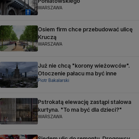
Poniatowskiego
WARSZAWA
Osiem firm chce przebudować ulicę
Kruczą
WARSZAWA
Już nie chcą "korony wieżowców".
Otoczenie pałacu ma być inne
Piotr Bakalarski
Pstrokatą elewację zastąpi stalowa
kurtyna. "To ma być dla dzieci?"
WARSZAWA
Siedem ulic do remontu. Drogowcy