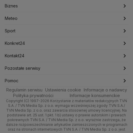
Biznes
Podcasty
Kryptowaluty
Fakty po Faktach
Krzysztof Bosak
Krzysztof Hetman
Warszawa
Biznes
Lasy Państwowe
Lech Wałęsa
Lewica
Meteo
Artykuły
Fakty o Świecie
Łódź
Najnowsze
Meteo
Lotnisko Chopina
Lotto
Maciej Wąsik
Marcin Przydacz
Marcin Kierwiński
Marian Banaś
Sport
Newslettery
Ludzie Faktów
Katowice
Notowania
Pogoda godzinowa
Sport
Mariusz Błaszczak
Mariusz Kamiński
Mark Zuckerberg
Mateusz Morawiecki
Zdrowie
Kraków
Pieniądze
Pogoda długoterminowa
Piłka Nożna
Konkret24
Michał Kamiński
Technologia
Poznań
Nieruchomości
Pogoda na jutro
Ministerstwo Aktywów Państwowych
Tenis
Najnowsze
Kontakt24
Ministerstwo Edukacji i Nauki
Kultura i styl
Trójmiasto
Rynki
Pogoda na weekend
Kolarstwo
Polska
Najnowsze
Pozostałe serwisy
Ministerstwo Infrastruktury
Ministerstwo Kultury
Ministerstwo Obrony Narodowej
Ciekawostki
Wrocław
Dla firm
Najnowsze
Skoki Narciarskie
Świat
Gorące Tematy
TVN
Pomoc
Ministerstwo Rolnictwa
Regulamin serwisu
Quizy
Ustawienia cookie
Informacje o nadawcy
Ministerstwo Rozwoju i Technologii
Kielce
Handel
Polska
Sporty zimowe
Polityka
Wyślij zgłoszenie
Dzień Dobry TVN
Centrum pomocy
Polityka prywatności
Informacje konsumenckie
Ministerstwo Sportu i Turystyki
Copyright (C) 1997-2026 Korzystanie z materiałów redakcyjnych TVN
Tematy
Kujawsko-pomorskie
Ze świata
Prognoza
Lekkoatletyka
Zdrowie
Uwaga TVN
Ministerstwo Cyfryzacji
Test zgodności
S.A. / TVN Media Sp. z o.o. wymaga wcześniejszej zgody TVN S.A./
TVN Media Sp. z o.o. oraz zawarcia stosownej umowy licencyjnej. Na
Ministerstwo Edukacji Narodowej
Lublin
podstawie art. 25 ust. 1 pkt. 1 b) ustawy o prawie autorskim i prawach
Tech
Świat
Siatkówka
Tech
HGTV
Oglądaj na TV
Ministerstwo Finansów
pokrewnych TVN S.A. / TVN Media Sp. z o.o. wyraźnie zastrzega, że
dalsze rozpowszechnianie artykułów zamieszczonych w programach
Ministerstwo Klimatu i Środowiska
Lubuskie
Moto
Nauka
F1
Nauka
TVN Turbo
Zrealizuj voucher
oraz na stronach internetowych TVN S.A. / TVN Media Sp. z o.o. jest