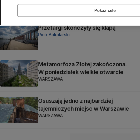
WARSZAWA
Pokaż cele
Przetargi skończyły się klapą
Piotr Bakalarski
Metamorfoza Złotej zakończona.
W poniedziałek wielkie otwarcie
WARSZAWA
Osuszają jedno z najbardziej
tajemniczych miejsc w Warszawie
WARSZAWA