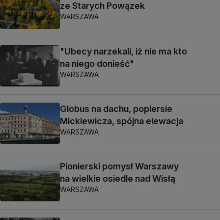
ze Starych Powązek
WARSZAWA
"Ubecy narzekali, iż nie ma kto
na niego donieść"
WARSZAWA
Globus na dachu, popiersie
Mickiewicza, spójna elewacja
WARSZAWA
Pionierski pomysł Warszawy
na wielkie osiedle nad Wisłą
WARSZAWA