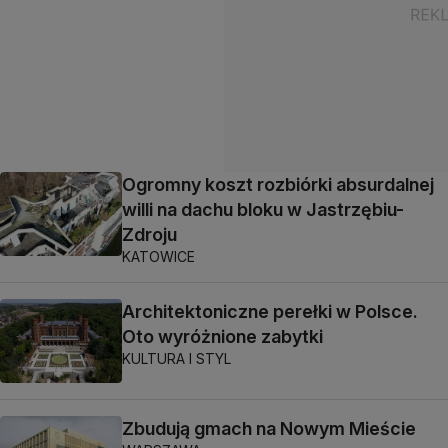
Ogromny koszt rozbiórki absurdalnej
willi na dachu bloku w Jastrzębiu-
Zdroju
KATOWICE
Architektoniczne perełki w Polsce.
Oto wyróżnione zabytki
KULTURA I STYL
Zbudują gmach na Nowym Mieście