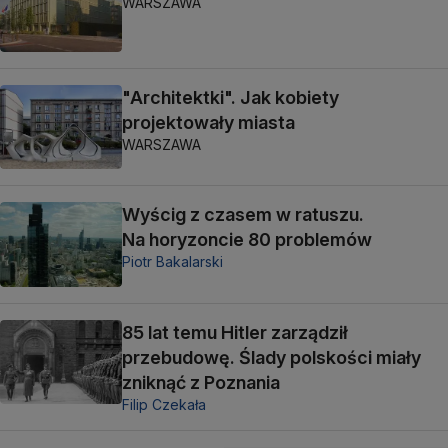
WARSZAWA
"Architektki". Jak kobiety
projektowały miasta
WARSZAWA
Wyścig z czasem w ratuszu.
Na horyzoncie 80 problemów
Piotr Bakalarski
85 lat temu Hitler zarządził
przebudowę. Ślady polskości miały
zniknąć z Poznania
Filip Czekała