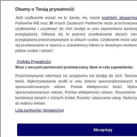
Dbamy o Twoją prywatność
Jeśli użytkownik wyrazi na to zgodę, my, nasze
podmioty stowarzys
Partnerów IAB oraz
30
innych Zaufanych Partnerów może przechowywa
użytkownika i uzyskiwać do nich dostęp w celu zapewnienia bardzi
przeglądania. Odbywa się to poprzez przetwarzanie danych os
przeglądania przechowywanych w plikach cookie. Użytkownik może udzie
ARCHITEKTURA I DESIGN
się przetwarzaniu w oparciu o uzasadniony interes w dowolnym momencie
plików cookie i reklam”.
Zabytkową plebanię ocieplali
styropianem. Konserwator sprawdził
Polityka Prywatności
Wraz z naszymi partnerami przetwarzamy dane w celu zapewnienia:
WARSZAWA
Przechowywanie informacji na urządzeniu lub dostęp do nich. Tworzeni
treści. Wykorzystywanie profili w celu doboru spersonalizowanych tr
spersonalizowanych reklam. Pomiar efektywności treści. Wyko
Duża aula, laboratoria, ogród
spersonalizowanych reklam. Pomiar efektywności reklam. Rozumienie o
na dachu. Nowy budynek
kombinacji danych z różnych źródeł. Rozwój i ulepszanie usług. Wykor
do wyboru reklam.
uniwersytecki otwarty
Lista partnerów (dostawców)
WARSZAWA
Ściągnęli obraz. To, co odkryli
Akceptuję
na ścianie, bardzo ich zaskoczyło