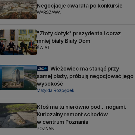
Negocjacje dwa lata po konkursie
WARSZAWA
"Złoty dotyk" prezydenta i coraz
mniej biały Biały Dom
ŚWIAT
Wieżowiec ma stanąć przy
samej plaży, próbują negocjować jego
wysokość
Matylda Rozpędek
Ktoś ma tu nierówno pod... nogami.
Kuriozalny remont schodów
w centrum Poznania
POZNAŃ