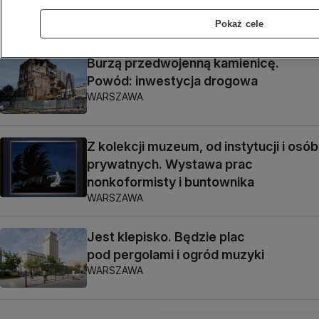
WARSZAWA
Pokaż cele
Burzą przedwojenną kamienicę.
Powód: inwestycja drogowa
WARSZAWA
Z kolekcji muzeum, od instytucji i osób
prywatnych. Wystawa prac
nonkoformisty i buntownika
WARSZAWA
Jest klepisko. Będzie plac
pod pergolami i ogród muzyki
WARSZAWA