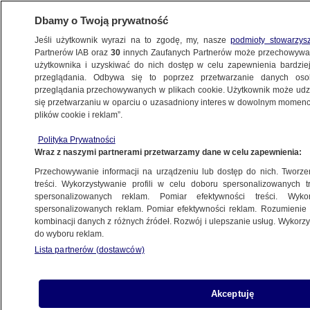
Dbamy o Twoją prywatność
Jeśli użytkownik wyrazi na to zgodę, my, nasze
podmioty stowarzys
Partnerów IAB oraz
30
innych Zaufanych Partnerów może przechowywa
użytkownika i uzyskiwać do nich dostęp w celu zapewnienia bardzi
przeglądania. Odbywa się to poprzez przetwarzanie danych os
przeglądania przechowywanych w plikach cookie. Użytkownik może udzie
KROPKA NAD I
się przetwarzaniu w oparciu o uzasadniony interes w dowolnym momencie
plików cookie i reklam”.
Ks. Oko: Rozpusta genderowa to jest
cofanie się w ewolucji
Polityka Prywatności
Wraz z naszymi partnerami przetwarzamy dane w celu zapewnienia:
PROGRAMY
Przechowywanie informacji na urządzeniu lub dostęp do nich. Tworzeni
treści. Wykorzystywanie profili w celu doboru spersonalizowanych tr
spersonalizowanych reklam. Pomiar efektywności treści. Wyko
"Ludzie na Majdanie są pełni
spersonalizowanych reklam. Pomiar efektywności reklam. Rozumienie o
radykalizmu. Wóz albo przewóz"
kombinacji danych z różnych źródeł. Rozwój i ulepszanie usług. Wykor
PROGRAMY
do wyboru reklam.
Lista partnerów (dostawców)
Hofman: Bieńkowska miała chronić
Akceptuję
Tuska, a to premier chroni ją