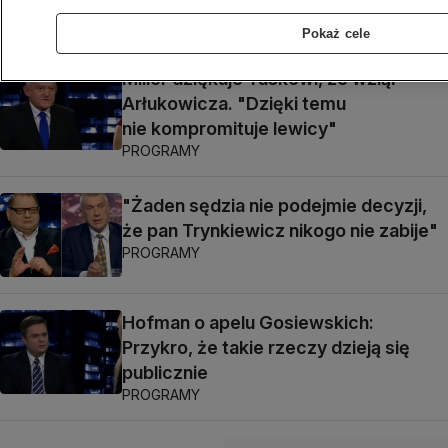
PROGRAMY
Pokaż cele
Miller dziękuje Tuskowi, że wziął
Arłukowicza. "Dzięki temu
nie kompromituje lewicy"
PROGRAMY
"Żaden sędzia nie podejmie decyzji,
że pan Trynkiewicz nikogo nie zabije"
PROGRAMY
Hofman o apelu Gosiewskich:
Przykro, że takie rzeczy dzieją się
publicznie
PROGRAMY