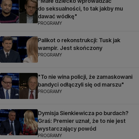
"Małe dziecko wprowadzać
do seksualności, to tak jakby mu
dawać wódkę"
PROGRAMY
Palikot o rekonstrukcji: Tusk jak
wampir. Jest skończony
PROGRAMY
"To nie wina policji, że zamaskowani
bandyci odłączyli się od marszu"
PROGRAMY
Dymisja Sienkiewicza po burdach?
Graś: Premier uznał, że to nie jest
wystarczający powód
PROGRAMY