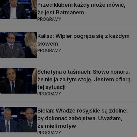
Przed klubem każdy może mówić,
że jest Batmanem
PROGRAMY
Kalisz: Wipler pogrąża się z każdym
słowem
PROGRAMY
Schetyna o taśmach: Słowo honoru,
że nie ja za tym stoję. Jestem ofiarą
tej sytuacji
PROGRAMY
Bielan: Władze rosyjskie są zdolne,
by dokonać zabójstwa. Uważam,
że mieli motyw
PROGRAMY