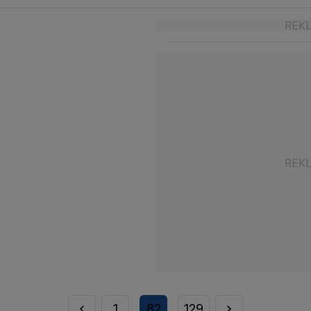
1
82
129
...
...