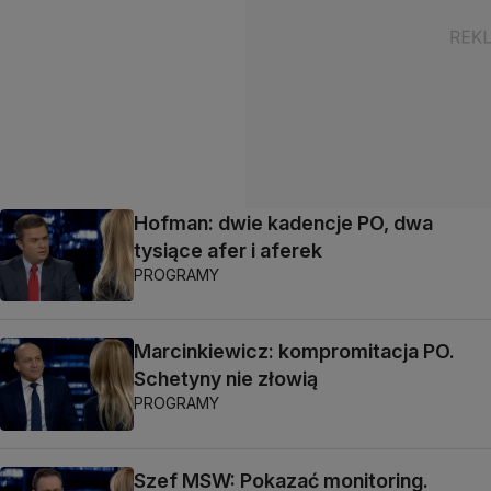
Hofman: dwie kadencje PO, dwa
tysiące afer i aferek
PROGRAMY
Marcinkiewicz: kompromitacja PO.
Schetyny nie złowią
PROGRAMY
Szef MSW: Pokazać monitoring.