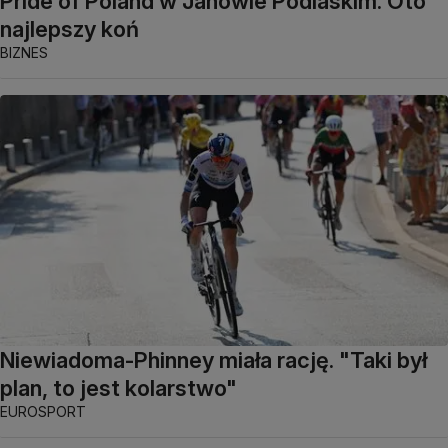
Pride of Poland w Janowie Podlaskim. Oto
najlepszy koń
BIZNES
Niewiadoma-Phinney miała rację. "Taki był
plan, to jest kolarstwo"
EUROSPORT