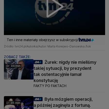
Ten i inne materiały obejrzysz w subskrypcji
Źródło: tvn24.pl
Autorka/Autor: Marta Korejwo-Danowska /tok
ZOBACZ TAKŻE:
Żurek: nigdy nie mieliśmy
44 min
takiej sytuacji, by prezydent
tak ostentacyjnie łamał
konstytucję
FAKTY PO FAKTACH
Była mózgiem operacji,
45 min
a później zaginęła z fortuną.