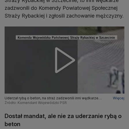
Straży Rybackiej w Szczecinie, to inni wędkarze
zadzwonili do Komendy Powiatowej Społecznej
Straży Rybackiej i zgłosili zachowanie mężczyzny.
Uderzał rybą o beton, na straż zadzwonili inni wędkarze
Więcej
(fragment nagrania)
Źródło: Komendant Wojewódzki PSR
Dostał mandat, ale nie za uderzanie rybą o
beton