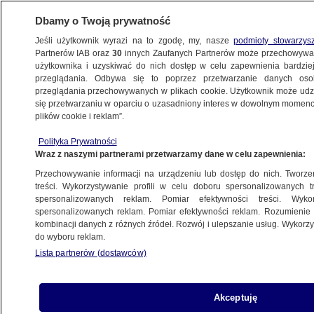
Dbamy o Twoją prywatność
Jeśli użytkownik wyrazi na to zgodę, my, nasze
podmioty stowarzys
Partnerów IAB oraz
30
innych Zaufanych Partnerów może przechowywa
użytkownika i uzyskiwać do nich dostęp w celu zapewnienia bardzi
przeglądania. Odbywa się to poprzez przetwarzanie danych os
przeglądania przechowywanych w plikach cookie. Użytkownik może udzie
SZCZECIN
się przetwarzaniu w oparciu o uzasadniony interes w dowolnym momencie
plików cookie i reklam”.
Uderzał rybą o beton, na straż zadzwonili
Polityka Prywatności
inni wędkarze
Wraz z naszymi partnerami przetwarzamy dane w celu zapewnienia:
Przechowywanie informacji na urządzeniu lub dostęp do nich. Tworzeni
31.10.2025, 14:53
treści. Wykorzystywanie profili w celu doboru spersonalizowanych tr
spersonalizowanych reklam. Pomiar efektywności treści. Wyko
Posłuchaj artykułu
spersonalizowanych reklam. Pomiar efektywności reklam. Rozumienie o
Czyta lektor AI
kombinacji danych z różnych źródeł. Rozwój i ulepszanie usług. Wykor
do wyboru reklam.
Lista partnerów (dostawców)
Akceptuję