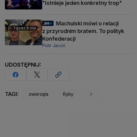
"Istnieje jeden konkretny trop"
Machulski mówi o relacji
1 godz 6 min
z przyrodnim bratem. To polityk
Konfederacji
Piotr Jacoń
UDOSTĘPNIJ:
TAGI:
zwierzęta
Ryby