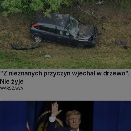
"Z nieznanych przyczyn wjechał w drzewo".
Nie żyje
WARSZAWA