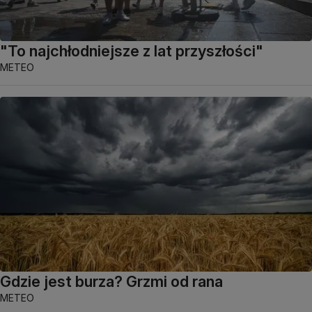
"To najchłodniejsze z lat przyszłości"
METEO
Gdzie jest burza? Grzmi od rana
METEO