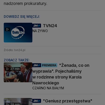
nadzorem prokuratury.
DOWIEDZ SIĘ WIĘCEJ:
TVN24
NA ŻYWO
Źródło: tvn24.pl
ZOBACZ TAKŻE:
"Żenada, co on
PREMIERA
27 min
wyprawia". Pojechaliśmy
w rodzinne strony Karola
Nawrockiego
CZARNO NA BIAŁYM
"Geniusz przestępstwa"
28 min