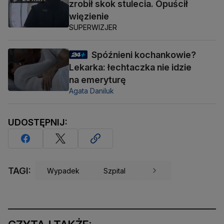
zrobił skok stulecia. Opuścił
więzienie
SUPERWIZJER
Spóźnieni kochankowie?
Lekarka: łechtaczka nie idzie
na emeryturę
Agata Daniluk
UDOSTĘPNIJ:
TAGI:
Wypadek
Szpital