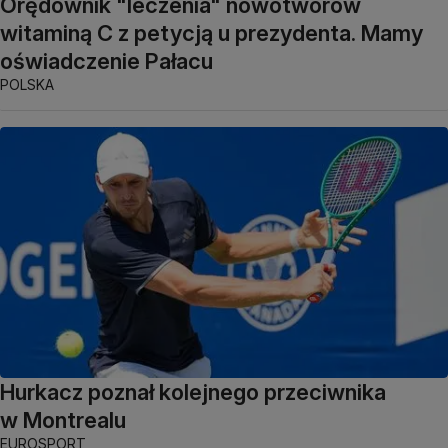
Orędownik "leczenia" nowotworów
witaminą C z petycją u prezydenta. Mamy
oświadczenie Pałacu
POLSKA
Hurkacz poznał kolejnego przeciwnika
w Montrealu
EUROSPORT