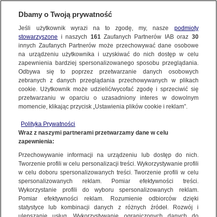
Dbamy o Twoją prywatność
SUBSKRYBUJ
Jeśli użytkownik wyrazi na to zgodę, my, nasze
podmioty
stowarzyszone
i naszych
161
Zaufanych Partnerów IAB oraz
30
SZCZECIN
innych Zaufanych Partnerów może przechowywać dane osobowe
na urządzeniu użytkownika i uzyskiwać do nich dostęp w celu
20-latka wjechała pod pociąg, zginęła 17-
zapewnienia bardziej spersonalizowanego sposobu przeglądania.
letnia pasażerka
Odbywa się to poprzez przetwarzanie danych osobowych
zebranych z danych przeglądania przechowywanych w plikach
cookie. Użytkownik może udzielić/wycofać zgodę i sprzeciwić się
24.05.2026, 15:12
przetwarzaniu w oparciu o uzasadniony interes w dowolnym
momencie, klikając przycisk „Ustawienia plików cookie i reklam”.
Posłuchaj artykułu
Polityka Prywatności
Czyta lektor AI
Wraz z naszymi partnerami przetwarzamy dane w celu
zapewnienia:
Przechowywanie informacji na urządzeniu lub dostęp do nich.
Tworzenie profili w celu personalizacji treści. Wykorzystywanie profili
w celu doboru spersonalizowanych treści. Tworzenie profili w celu
spersonalizowanych reklam. Pomiar efektywności treści.
Wykorzystanie profili do wyboru spersonalizowanych reklam.
Pomiar efektywności reklam. Rozumienie odbiorców dzięki
statystyce lub kombinacji danych z różnych źródeł. Rozwój i
ulepszanie usług. Wykorzystywanie ograniczonych danych do