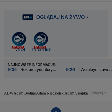
OGLĄDAJ NA ŻYWO
NA ŻYWO
NA ŻYWO
TVN24
TVN24 BiS
NAJNOWSZE INFORMACJE:
9:35
Rok prezydentury
9:26
"Wolałbym zawrz
Nawrockiego w liczbach
porozumienie, bo nie chc
zabijać ludzi"
Więcej
ABW
Adam Bodnar
Adam Niedzielski
Adam Szłapka
Administracja Donalda Trumpa
Agencja Bezpieczeństwa Wewnętrznego
Agrounia
Alaksandr Łukaszenka
Aleksander Kwaśniewski