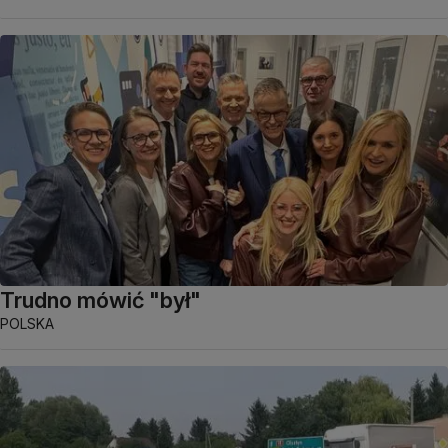
Trudno mówić "był"
POLSKA