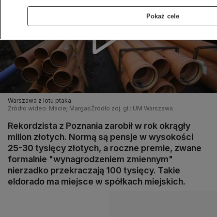
Pokaż cele
Warszawa z lotu ptaka
Źródło wideo: Maciej Margas
Źródło zdj. gł.: UM Warszawa
Rekordzista z Poznania zarobił w rok okrągły
milion złotych. Normą są pensje w wysokości
25-30 tysięcy złotych, a roczne premie, zwane
formalnie "wynagrodzeniem zmiennym"
nierzadko przekraczają 100 tysięcy. Takie
eldorado ma miejsce w spółkach miejskich.