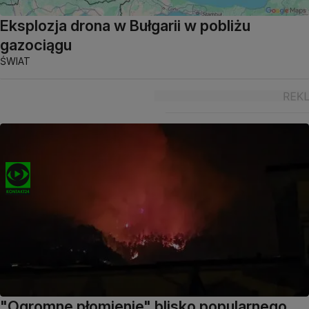
Eksplozja drona w Bułgarii w pobliżu
gazociągu
ŚWIAT
"Ogromne płomienie" blisko popularnego