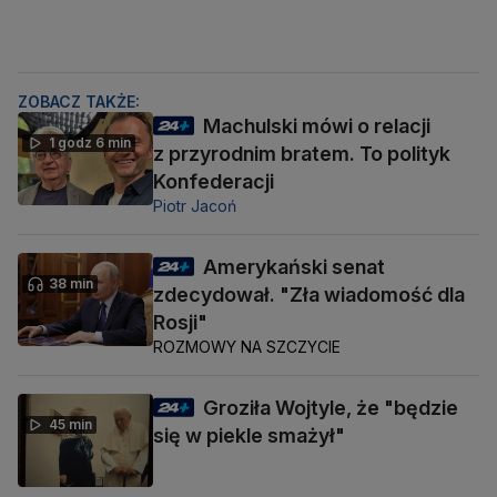
ZOBACZ TAKŻE:
Machulski mówi o relacji
1 godz 6 min
z przyrodnim bratem. To polityk
Konfederacji
Piotr Jacoń
Amerykański senat
38 min
zdecydował. "Zła wiadomość dla
Rosji"
ROZMOWY NA SZCZYCIE
Groziła Wojtyle, że "będzie
45 min
się w piekle smażył"