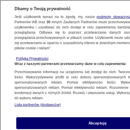
Dbamy o Twoją prywatność
Jeśli użytkownik wyrazi na to zgodę, my, nasze
podmioty stowarzys
Partnerów IAB oraz
30
innych Zaufanych Partnerów może przechowywa
użytkownika i uzyskiwać do nich dostęp w celu zapewnienia bardzi
przeglądania. Odbywa się to poprzez przetwarzanie danych os
przeglądania przechowywanych w plikach cookie. Użytkownik może udzie
SZCZECIN
się przetwarzaniu w oparciu o uzasadniony interes w dowolnym momencie
plików cookie i reklam”.
Czym są spółki miejskie i po co je tworzą
Polityka Prywatności
samorządy? Wyjaśniamy
Wraz z naszymi partnerami przetwarzamy dane w celu zapewnienia:
Przechowywanie informacji na urządzeniu lub dostęp do nich. Tworzeni
Oprac.
Rafał Molenda
treści. Wykorzystywanie profili w celu doboru spersonalizowanych tr
spersonalizowanych reklam. Pomiar efektywności treści. Wyko
8.05.2026, 07:10
spersonalizowanych reklam. Pomiar efektywności reklam. Rozumienie o
kombinacji danych z różnych źródeł. Rozwój i ulepszanie usług. Wykor
do wyboru reklam.
Posłuchaj artykułu
Czyta lektor AI
Lista partnerów (dostawców)
Akceptuję