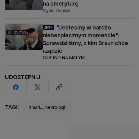
na emeryturę
Agata Daniluk
"Jesteśmy w bardzo
25 min
niebezpiecznym momencie".
Sprawdziliśmy, z kim Braun chce
rządzić
CZARNO NA BIAŁYM
UDOSTĘPNIJ:
TAGI:
zmarł..., nekrologi