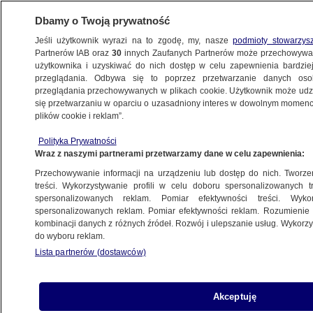
Dbamy o Twoją prywatność
Jeśli użytkownik wyrazi na to zgodę, my, nasze
podmioty stowarzys
Partnerów IAB oraz
30
innych Zaufanych Partnerów może przechowywa
użytkownika i uzyskiwać do nich dostęp w celu zapewnienia bardzi
przeglądania. Odbywa się to poprzez przetwarzanie danych os
przeglądania przechowywanych w plikach cookie. Użytkownik może udzie
ŚWIAT
się przetwarzaniu w oparciu o uzasadniony interes w dowolnym momencie
plików cookie i reklam”.
Zmarła matka Hillary Clinton
Polityka Prywatności
Wraz z naszymi partnerami przetwarzamy dane w celu zapewnienia:
1.11.2011, 17:27
Przechowywanie informacji na urządzeniu lub dostęp do nich. Tworzeni
treści. Wykorzystywanie profili w celu doboru spersonalizowanych tr
Udostępnij
spersonalizowanych reklam. Pomiar efektywności treści. Wyko
spersonalizowanych reklam. Pomiar efektywności reklam. Rozumienie o
kombinacji danych z różnych źródeł. Rozwój i ulepszanie usług. Wykor
W wieku 92 lat zmarła w Waszyngtonie Dorothy
do wyboru reklam.
Howell Rodham, matka szefowej amerykańskiej
Lista partnerów (dostawców)
dyplomacji Hillary Clinton.
Akceptuję