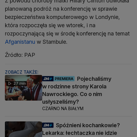
Z powodu choroby matki Hillary Clinton odwołała
planowaną podróż na konferencję w sprawie
bezpieczeństwa komputerowego w Londynie,
która rozpoczęła się we wtorek, i na
rozpoczynającą się w środę konferencję na temat
Afganistanu
w Stambule.
Źródło: PAP
ZOBACZ TAKŻE:
Pojechaliśmy
PREMIERA
27 min
w rodzinne strony Karola
Nawrockiego. Co o nim
usłyszeliśmy?
CZARNO NA BIAŁYM
Spóźnieni kochankowie?
Lekarka: łechtaczka nie idzie