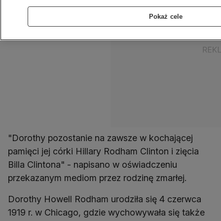
Pokaż cele
"Dorothy pozostanie na zawsze w kochającej
pamięci jej córki Hillary Rodham Clinton i zięcia
Billa Clintona" - napisano w oświadczeniu
przekazanym mediom przez rodzinę zmarłej.
Dorothy Howell Rodham urodziła się 4 czerwca
1919 r. w Chicago, gdzie wychowywała się także