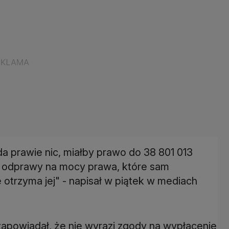
da prawie nic, miałby prawo do 38 801 013
.] odprawy na mocy prawa, które sam
 otrzyma jej" - napisał w piątek w mediach
apowiadał, że nie wyrazi zgody na wypłacenie