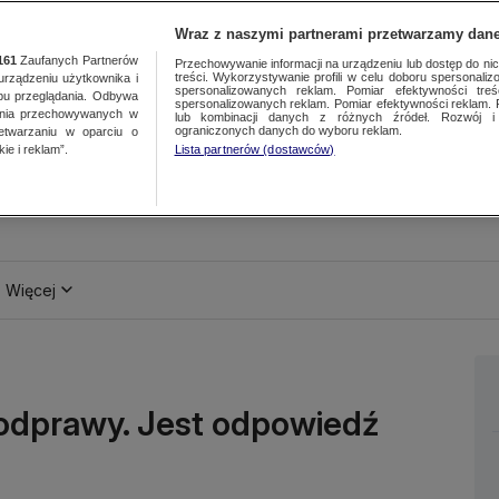
Wraz z naszymi partnerami przetwarzamy dane
161
Zaufanych Partnerów
Przechowywanie informacji na urządzeniu lub dostęp do nich.
treści. Wykorzystywanie profili w celu doboru spersonalizo
ządzeniu użytkownika i
spersonalizowanych reklam. Pomiar efektywności treś
bu przeglądania. Odbywa
spersonalizowanych reklam. Pomiar efektywności reklam. 
ania przechowywanych w
lub kombinacji danych z różnych źródeł. Rozwój i 
ograniczonych danych do wyboru reklam.
zetwarzaniu w oparciu o
ie i reklam”.
Lista partnerów (dostawców)
Więcej
dprawy. Jest odpowiedź