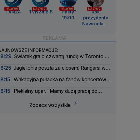
NA ŻYWO
NA ŻYWO
NA ŻYWO
NA ŻYWO
TVN24
TVN24 BiS
"Fakty"
Rok
19:00
prezydenta
Nawrockieg
o
NAJNOWSZE INFORMACJE:
18:29
Świątek gra o czwartą rundę w Toronto.
Ta rywalka jej pasuje
18:25
Jagiellonia poszła za ciosem! Rangersi w
szoku
18:15
Wakacyjna pułapka na fanów koncertów.
Łatwo stracić pieniądze
18:15
Piekielny upał. "Mamy dużą pracę do
wykonania"
Zobacz wszystkie