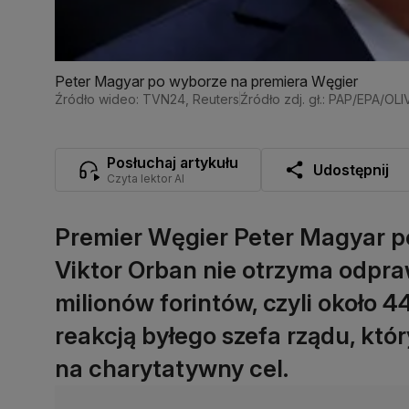
Peter Magyar po wyborze na premiera Węgier
Źródło wideo: TVN24, Reuters
Źródło zdj. gł.: PAP/EPA/O
Posłuchaj artykułu
Udostępnij
Czyta lektor AI
Premier Węgier Peter Magyar p
Viktor Orban nie otrzyma odpr
milionów forintów, czyli około 44
reakcją byłego szefa rządu, któ
na charytatywny cel.