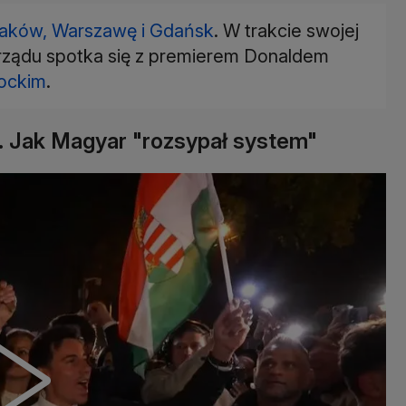
raków, Warszawę i Gdańsk
. W trakcie swojej
a rządu spotka się z premierem Donaldem
ockim
.
". Jak Magyar "rozsypał system"