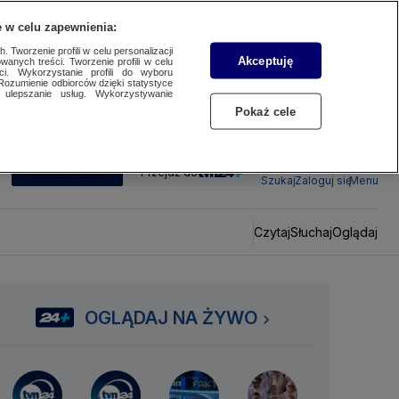
 w celu zapewnienia:
 Tworzenie profili w celu personalizacji
Akceptuję
wanych treści. Tworzenie profili w celu
ci. Wykorzystanie profili do wyboru
Rozumienie odbiorców dzięki statystyce
ulepszanie usług. Wykorzystywanie
Pokaż cele
SUBSKRYBUJ
Przejdź do
Szukaj
Zaloguj się
Menu
Czytaj
Słuchaj
Oglądaj
OGLĄDAJ NA ŻYWO