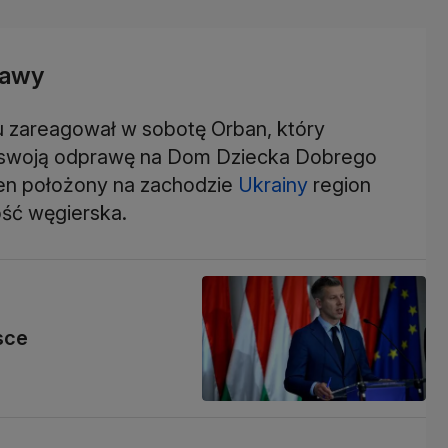
rawy
 zareagował w sobotę Orban, który
 swoją odprawę na Dom Dziecka Dobrego
Ten położony na zachodzie
Ukrainy
region
ość węgierska.
sce