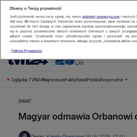
Dbamy o Twoją prywatność
Jeśli użytkownik wyrazi na to zgodę, my, nasze
podmioty stowarzyszone
i naszych
IAB oraz
30
innych Zaufanych Partnerów może przechowywać dane osobowe na ur
uzyskiwać do nich dostęp w celu zapewnienia bardziej spersonalizowanego sposo
się to poprzez przetwarzanie danych osobowych zebranych z danych przegląd
plikach cookie. Użytkownik może udzielić/wycofać zgodę i sprzeciwić się pr
uzasadniony interes w dowolnym momencie, klikając przycisk „Ustawienia plików cook
Polityka Prywatności
Oglądaj TVN24
Najnowsze
Fakty
Świat
Polska
Regionalne
ŚWIAT
Magyar odmawia Orbanowi o
Oprac.
Kamila Grenczyn
16.05.2026, 17:40
|