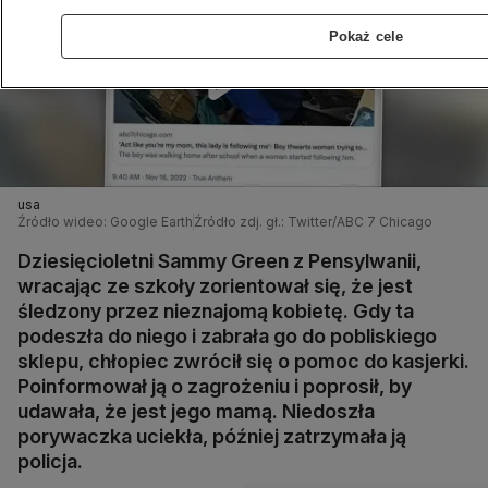
Pokaż cele
usa
Źródło wideo: Google Earth
Źródło zdj. gł.: Twitter/ABC 7 Chicago
Dziesięcioletni Sammy Green z Pensylwanii,
wracając ze szkoły zorientował się, że jest
śledzony przez nieznajomą kobietę. Gdy ta
podeszła do niego i zabrała go do pobliskiego
sklepu, chłopiec zwrócił się o pomoc do kasjerki.
Poinformował ją o zagrożeniu i poprosił, by
udawała, że jest jego mamą. Niedoszła
porywaczka uciekła, później zatrzymała ją
policja.