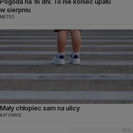
Pogoda na 16 dni. To nie koniec upału
w sierpniu
METEO
Mały chłopiec sam na ulicy
KATOWICE