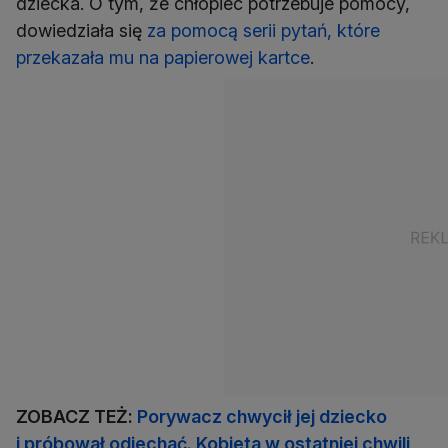
dziecka. O tym, że chłopiec potrzebuje pomocy,
dowiedziała się
za pomocą serii pytań, które
przekazała mu na papierowej kartce
.
ZOBACZ TEŻ:
Porywacz chwycił jej dziecko
i próbował odjechać. Kobieta w ostatniej chwili