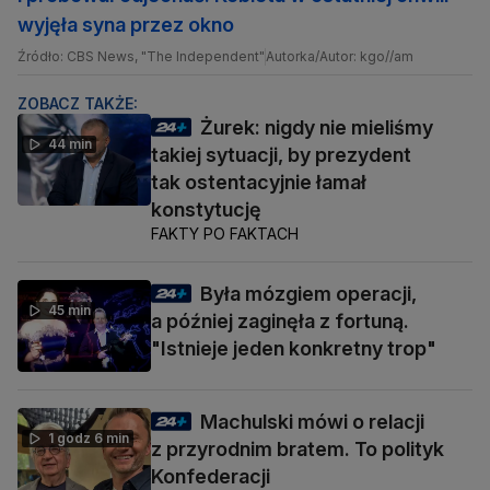
wyjęła syna przez okno
Źródło: CBS News, "The Independent"
Autorka/Autor: kgo//am
ZOBACZ TAKŻE:
Żurek: nigdy nie mieliśmy
44 min
takiej sytuacji, by prezydent
tak ostentacyjnie łamał
konstytucję
FAKTY PO FAKTACH
Była mózgiem operacji,
45 min
a później zaginęła z fortuną.
"Istnieje jeden konkretny trop"
Machulski mówi o relacji
1 godz 6 min
z przyrodnim bratem. To polityk
Konfederacji