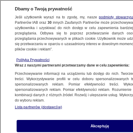
Dbamy o Twoją prywatność
Jeśli użytkownik wyrazi na to zgodę, my, nasze
podmioty stowarzys
Partnerów IAB oraz
30
innych Zaufanych Partnerów może przechowywa
użytkownika i uzyskiwać do nich dostęp w celu zapewnienia bardzi
przeglądania. Odbywa się to poprzez przetwarzanie danych os
przeglądania przechowywanych w plikach cookie. Użytkownik może udzie
ŚWIAT
się przetwarzaniu w oparciu o uzasadniony interes w dowolnym momencie
plików cookie i reklam”.
Dziesięciolatek uciekł porywaczce.
Polityka Prywatności
"Udawaj, że jesteś moją mamą, ta pani
Wraz z naszymi partnerami przetwarzamy dane w celu zapewnienia:
mnie śledzi"
Przechowywanie informacji na urządzeniu lub dostęp do nich. Tworzeni
treści. Wykorzystywanie profili w celu doboru spersonalizowanych tr
16.11.2022, 13:38
spersonalizowanych reklam. Pomiar efektywności treści. Wyko
spersonalizowanych reklam. Pomiar efektywności reklam. Rozumienie o
kombinacji danych z różnych źródeł. Rozwój i ulepszanie usług. Wykor
Udostępnij
do wyboru reklam.
Lista partnerów (dostawców)
Akceptuję