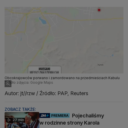
Obcokrajowców porwano i zamordowano na przedmieściach Kabulu
Źródło zdjęcia: Google Maps
Autor: jt//rzw / Źródło: PAP, Reuters
ZOBACZ TAKŻE:
Pojechaliśmy
PREMIERA
27 min
w rodzinne strony Karola