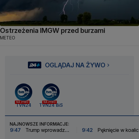
Ostrzeżenia IMGW przed burzami
METEO
OGLĄDAJ NA ŻYWO
NA ŻYWO
NA ŻYWO
TVN24
TVN24 BiS
NAJNOWSZE INFORMACJE:
9:47
Trump wprowadza
9:42
Pęknięcie w koalicj
nowe cło. Rozporządzenie
przeciwko Infantino. Dw