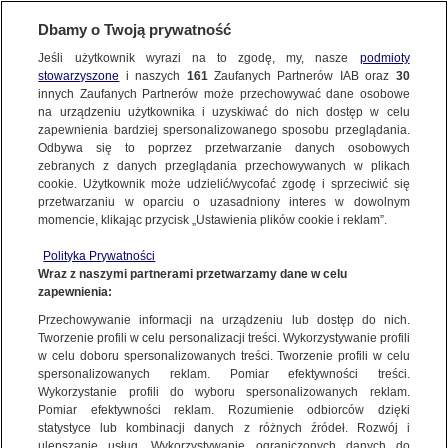
Dbamy o Twoją prywatność
SUBSKRYBUJ
Jeśli użytkownik wyrazi na to zgodę, my, nasze
podmioty
stowarzyszone
i naszych
161
Zaufanych Partnerów IAB oraz
30
ŚWIAT
innych Zaufanych Partnerów może przechowywać dane osobowe
na urządzeniu użytkownika i uzyskiwać do nich dostęp w celu
Trzej obcokrajowcy zamordowani w
zapewnienia bardziej spersonalizowanego sposobu przeglądania.
Kabulu. "Znaleźliśmy ich ciała"
Odbywa się to poprzez przetwarzanie danych osobowych
zebranych z danych przeglądania przechowywanych w plikach
cookie. Użytkownik może udzielić/wycofać zgodę i sprzeciwić się
2.08.2018, 18:54
przetwarzaniu w oparciu o uzasadniony interes w dowolnym
momencie, klikając przycisk „Ustawienia plików cookie i reklam”.
Udostępnij
Polityka Prywatności
Wraz z naszymi partnerami przetwarzamy dane w celu
zapewnienia:
Przechowywanie informacji na urządzeniu lub dostęp do nich.
Tworzenie profili w celu personalizacji treści. Wykorzystywanie profili
w celu doboru spersonalizowanych treści. Tworzenie profili w celu
spersonalizowanych reklam. Pomiar efektywności treści.
Wykorzystanie profili do wyboru spersonalizowanych reklam.
Pomiar efektywności reklam. Rozumienie odbiorców dzięki
statystyce lub kombinacji danych z różnych źródeł. Rozwój i
ulepszanie usług. Wykorzystywanie ograniczonych danych do