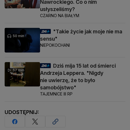
Nawrockiego. Co o nim
usłyszeliśmy?
CZARNO NA BIAŁYM
"Takie życie jak moje nie ma
50 min
sensu"
NIEPOKOCHANI
Dziś mija 15 lat od śmierci
57 min
Andrzeja Leppera. "Nigdy
nie uwierzę, że to było
samobójstwo"
TAJEMNICE III RP
UDOSTĘPNIJ: