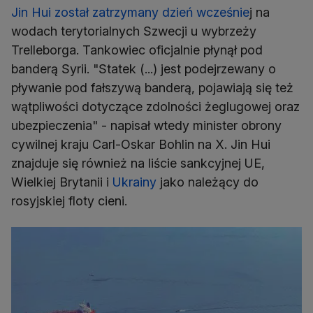
Jin Hui został zatrzymany dzień wcześnie
j na
wodach terytorialnych Szwecji u wybrzeży
Trelleborga. Tankowiec oficjalnie płynął pod
banderą Syrii. "Statek (...) jest podejrzewany o
pływanie pod fałszywą banderą, pojawiają się też
wątpliwości dotyczące zdolności żeglugowej oraz
ubezpieczenia" - napisał wtedy minister obrony
cywilnej kraju Carl-Oskar Bohlin na X. Jin Hui
znajduje się również na liście sankcyjnej UE,
Wielkiej Brytanii i
Ukrainy
jako należący do
rosyjskiej floty cieni.