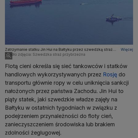
Zatrzymanie statku Jin Hui na Bałtyku przez szwedzką straż
Więcej
przybrzeżną
Źródło zdjęcia: Szwedzka straż przybrzeżna
Flotą cieni określa się sieć tankowców i statków
handlowych wykorzystywanych przez
Rosję
do
transportu głównie ropy w celu uniknięcia sankcji
nałożonych przez państwa Zachodu. Jin Hui to
piąty statek, jaki szwedzkie władze zajęły na
Bałtyku w ostatnich tygodniach w związku z
podejrzeniem przynależności do floty cień,
zanieczyszczeniem środowiska lub brakiem
zdolności żeglugowej.