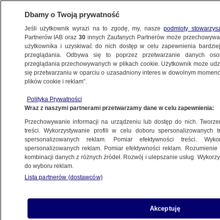
Dbamy o Twoją prywatność
Jeśli użytkownik wyrazi na to zgodę, my, nasze
podmioty stowarzys
Partnerów IAB oraz
30
innych Zaufanych Partnerów może przechowywa
użytkownika i uzyskiwać do nich dostęp w celu zapewnienia bardzi
przeglądania. Odbywa się to poprzez przetwarzanie danych os
przeglądania przechowywanych w plikach cookie. Użytkownik może udzie
ŚWIAT
się przetwarzaniu w oparciu o uzasadniony interes w dowolnym momencie
plików cookie i reklam”.
Kapitan statku z floty cieni aresztowany.
Polityka Prywatności
Dwa zarzuty
Wraz z naszymi partnerami przetwarzamy dane w celu zapewnienia:
Przechowywanie informacji na urządzeniu lub dostęp do nich. Tworzeni
Oprac.
Mikołaj Gątkiewicz
treści. Wykorzystywanie profili w celu doboru spersonalizowanych tr
spersonalizowanych reklam. Pomiar efektywności treści. Wyko
5.05.2026, 06:01
spersonalizowanych reklam. Pomiar efektywności reklam. Rozumienie o
kombinacji danych z różnych źródeł. Rozwój i ulepszanie usług. Wykor
do wyboru reklam.
Posłuchaj artykułu
Czyta lektor AI
Lista partnerów (dostawców)
Akceptuję