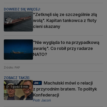
DOWIEDZ SIĘ WIĘCEJ:
"Zetknęli się ze szczególnie złą
wolą". Kapitan tankowca z floty
cieni skazany
"Nie wygląda to na przypadkową
awarię". Co robił przy radarze
NATO?
Źródło: PAP
ZOBACZ TAKŻE:
Machulski mówi o relacji
1 godz 6 min
z przyrodnim bratem. To polityk
Konfederacji
Piotr Jacoń