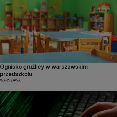
Ognisko gruźlicy w warszawskim
przedszkolu
WARSZAWA