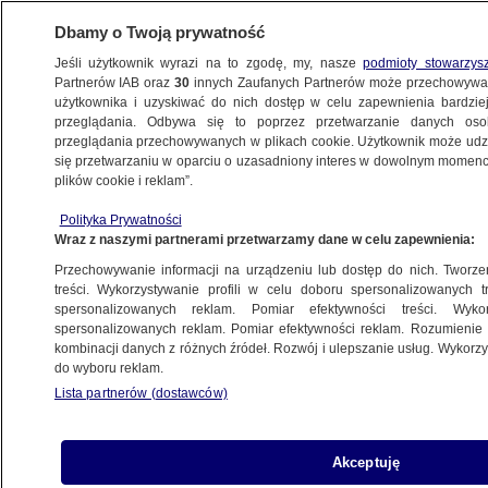
Dbamy o Twoją prywatność
Jeśli użytkownik wyrazi na to zgodę, my, nasze
podmioty stowarzys
Partnerów IAB oraz
30
innych Zaufanych Partnerów może przechowywa
użytkownika i uzyskiwać do nich dostęp w celu zapewnienia bardzi
przeglądania. Odbywa się to poprzez przetwarzanie danych os
przeglądania przechowywanych w plikach cookie. Użytkownik może udzie
ŚWIAT
się przetwarzaniu w oparciu o uzasadniony interes w dowolnym momencie
plików cookie i reklam”.
Szkoła w Newtown do wyburzenia
Polityka Prywatności
Wraz z naszymi partnerami przetwarzamy dane w celu zapewnienia:
11.05.2013, 13:52
Przechowywanie informacji na urządzeniu lub dostęp do nich. Tworzeni
treści. Wykorzystywanie profili w celu doboru spersonalizowanych tr
Udostępnij
spersonalizowanych reklam. Pomiar efektywności treści. Wyko
spersonalizowanych reklam. Pomiar efektywności reklam. Rozumienie o
kombinacji danych z różnych źródeł. Rozwój i ulepszanie usług. Wykor
do wyboru reklam.
Lista partnerów (dostawców)
Akceptuję