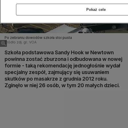
Pokaż cele
Po zebraniu dowodów szkoła stoi pusta
Źródło zdj. gł.: VOA
Szkoła podstawowa Sandy Hook w Newtown
powinna zostać zburzona i odbudowana w nowej
formie - taką rekomendację jednogłośnie wydał
specjalny zespół, zajmujący się usuwaniem
skutków po masakrze z grudnia 2012 roku.
Zginęło w niej 26 osób, w tym 20 małych dzieci.