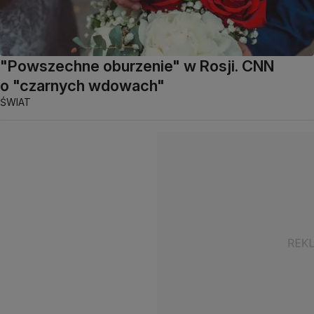
"Powszechne oburzenie" w Rosji. CNN
o "czarnych wdowach"
ŚWIAT