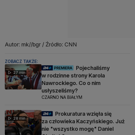
Autor: mk//bgr / Źródło: CNN
ZOBACZ TAKŻE:
Pojechaliśmy
PREMIERA
27 min
w rodzinne strony Karola
Nawrockiego. Co o nim
usłyszeliśmy?
CZARNO NA BIAŁYM
Prokuratura wzięła się
28 min
za człowieka Kaczyńskiego. Już
nie "wszystko mogę" Daniel