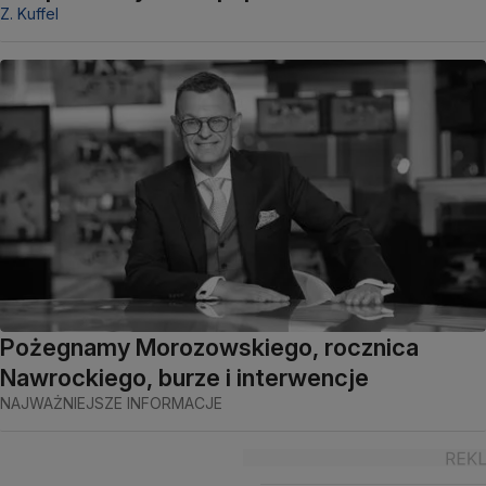
Z. Kuffel
Pożegnamy Morozowskiego, rocznica
Nawrockiego, burze i interwencje
NAJWAŻNIEJSZE INFORMACJE