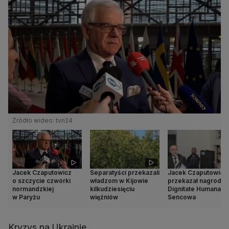
Źródło wideo: tvn24
Jacek Czaputowicz
Separatyści przekazali
Jacek Czaputowicz
o szczycie czwórki
władzom w Kijowie
przekazał nagrodę 
normandzkiej
kilkudziesięciu
Dignitate Humana dl
w Paryżu
więźniów
Sencowa
Kryzys na Ukrainie