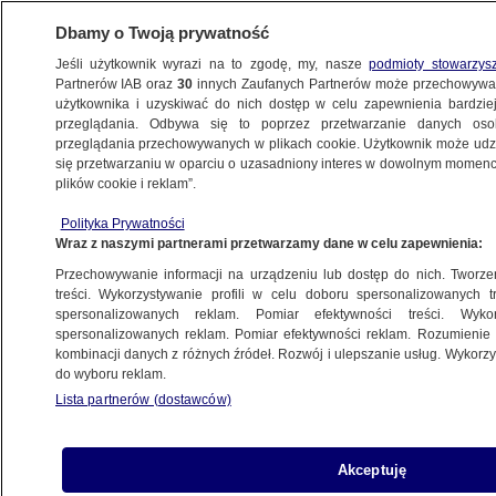
Dbamy o Twoją prywatność
Jeśli użytkownik wyrazi na to zgodę, my, nasze
podmioty stowarzys
Partnerów IAB oraz
30
innych Zaufanych Partnerów może przechowywa
użytkownika i uzyskiwać do nich dostęp w celu zapewnienia bardzi
przeglądania. Odbywa się to poprzez przetwarzanie danych os
przeglądania przechowywanych w plikach cookie. Użytkownik może udzie
ŚWIAT
się przetwarzaniu w oparciu o uzasadniony interes w dowolnym momencie
plików cookie i reklam”.
Siemoniak: nie ma żadnych przeszkód, by
Polityka Prywatności
sprzedawać broń Ukrainie
Wraz z naszymi partnerami przetwarzamy dane w celu zapewnienia:
Przechowywanie informacji na urządzeniu lub dostęp do nich. Tworzeni
29.01.2015, 12:48
Aktualizacja:
29.01.2015, 12:52
treści. Wykorzystywanie profili w celu doboru spersonalizowanych tr
spersonalizowanych reklam. Pomiar efektywności treści. Wyko
spersonalizowanych reklam. Pomiar efektywności reklam. Rozumienie o
Udostępnij
kombinacji danych z różnych źródeł. Rozwój i ulepszanie usług. Wykor
do wyboru reklam.
Jest coraz mniej perspektyw na pokojowe
Lista partnerów (dostawców)
rozwiązanie kryzysu ukraińskiego - ocenia
wicepremier minister obrony Tomasz Siemoniak.
Nieskrywanym celem Rosji jest zablokowanie
Akceptuję
europejskiej drogi Ukrainy - ocenił. Dodał też, że