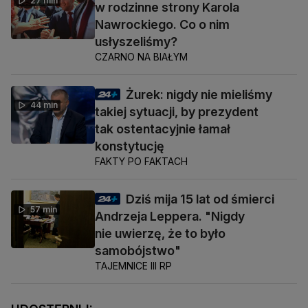
27 min
w rodzinne strony Karola
Nawrockiego. Co o nim
usłyszeliśmy?
CZARNO NA BIAŁYM
Żurek: nigdy nie mieliśmy
44 min
takiej sytuacji, by prezydent
tak ostentacyjnie łamał
konstytucję
FAKTY PO FAKTACH
Dziś mija 15 lat od śmierci
57 min
Andrzeja Leppera. "Nigdy
nie uwierzę, że to było
samobójstwo"
TAJEMNICE III RP