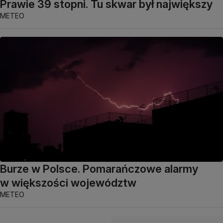
Prawie 39 stopni. Tu skwar był największy
METEO
Burze w Polsce. Pomarańczowe alarmy
w większości województw
METEO