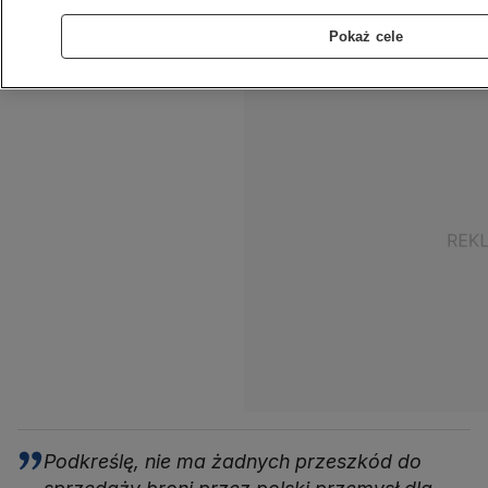
"nie ma żadnych przeszkód" do sprzedaży
Pokaż cele
przez polski przemysł broni dla Ukrainy.
Podkreślę, nie ma żadnych przeszkód do