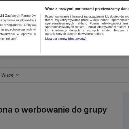
Wraz z naszymi partnerami przetwarzamy dane
161
Zaufanych Partnerów
Przechowywanie informacji na urządzeniu lub dostęp do nich.
treści. Wykorzystywanie profili w celu doboru spersonalizo
ządzeniu użytkownika i
spersonalizowanych reklam. Pomiar efektywności treś
bu przeglądania. Odbywa
spersonalizowanych reklam. Pomiar efektywności reklam. 
ania przechowywanych w
lub kombinacji danych z różnych źródeł. Rozwój i 
ograniczonych danych do wyboru reklam.
zetwarzaniu w oparciu o
ie i reklam”.
Lista partnerów (dostawców)
Więcej
ona o werbowanie do grupy