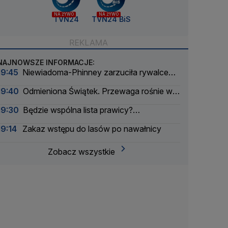
NA ŻYWO
NA ŻYWO
TVN24
TVN24 BiS
NAJNOWSZE INFORMACJE:
19:45
Niewiadoma-Phinney zarzuciła rywalce
nieczystą grę. "Dlaczego to zrobiłaś?"
19:40
Odmieniona Świątek. Przewaga rośnie w
oczach
19:30
Będzie wspólna lista prawicy?
"Odwojowanie Senatu jest celem, dla którego
19:14
Zakaz wstępu do lasów po nawałnicy
warto porozumieć"
Zobacz wszystkie