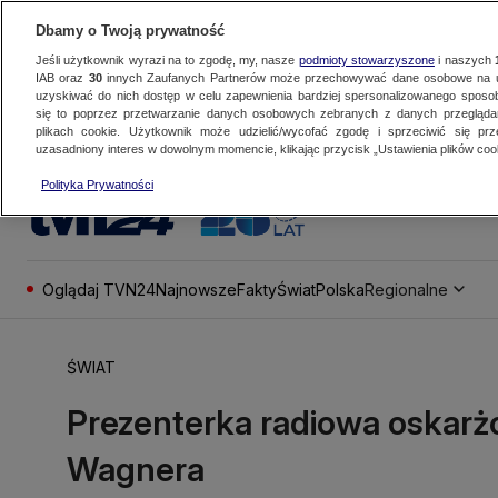
Dbamy o Twoją prywatność
Jeśli użytkownik wyrazi na to zgodę, my, nasze
podmioty stowarzyszone
i naszych
IAB oraz
30
innych Zaufanych Partnerów może przechowywać dane osobowe na ur
uzyskiwać do nich dostęp w celu zapewnienia bardziej spersonalizowanego sposo
się to poprzez przetwarzanie danych osobowych zebranych z danych przegląd
plikach cookie. Użytkownik może udzielić/wycofać zgodę i sprzeciwić się pr
uzasadniony interes w dowolnym momencie, klikając przycisk „Ustawienia plików cook
Polityka Prywatności
Oglądaj TVN24
Najnowsze
Fakty
Świat
Polska
Regionalne
ŚWIAT
Prezenterka radiowa oskarż
Wagnera