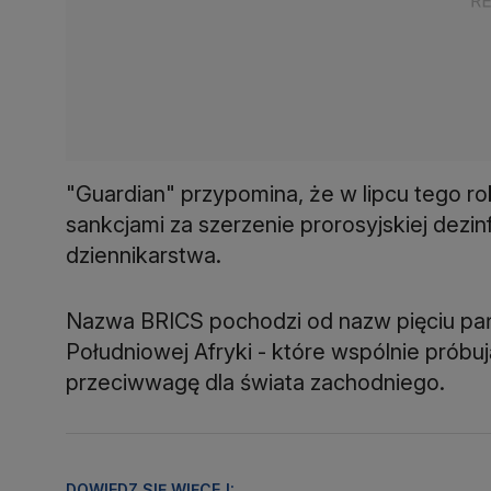
"Guardian" przypomina, że w lipcu tego rok
sankcjami za szerzenie prorosyjskiej dez
dziennikarstwa.
Nazwa BRICS pochodzi od nazw pięciu państw
Południowej Afryki - które wspólnie próbu
przeciwwagę dla świata zachodniego.
DOWIEDZ SIĘ WIĘCEJ: