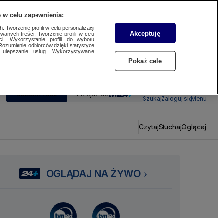
 w celu zapewnienia:
 Tworzenie profili w celu personalizacji
Akceptuję
wanych treści. Tworzenie profili w celu
ci. Wykorzystanie profili do wyboru
Rozumienie odbiorców dzięki statystyce
ulepszanie usług. Wykorzystywanie
Pokaż cele
SUBSKRYBUJ
Przejdź do
Szukaj
Zaloguj się
Menu
Czytaj
Słuchaj
Oglądaj
OGLĄDAJ NA ŻYWO