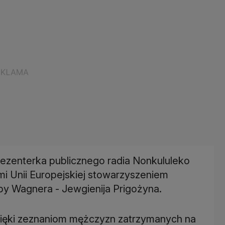
prezenterka publicznego radia Nonkululeko
mi Unii Europejskiej stowarzyszeniem
py Wagnera - Jewgienija Prigożyna.
zięki zeznaniom mężczyzn zatrzymanych na