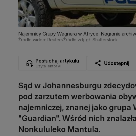
Najemnicy Grupy Wagnera w Afryce. Nagranie archiw
Źródło wideo: Reuters
Źródło zdj. gł.: Shutterstock
Posłuchaj artykułu
Udostępnij
Czyta lektor AI
Sąd w Johannesburgu zdecydow
pod zarzutem werbowania obywat
najemniczej, znanej jako grupa
"Guardian". Wśród nich znalazła
Nonkululeko Mantula.