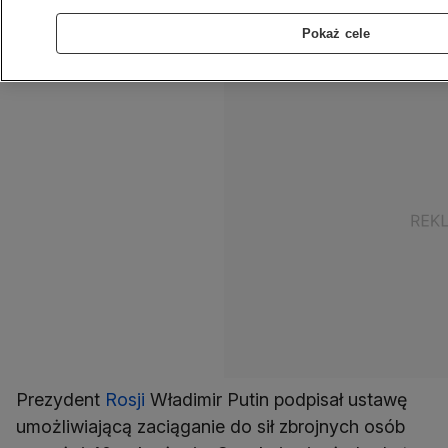
rekrutację większej liczby specjalistów
Pokaż cele
technicznych.
Prezydent
Rosji
Władimir Putin podpisał ustawę
umożliwiającą zaciąganie do sił zbrojnych osób