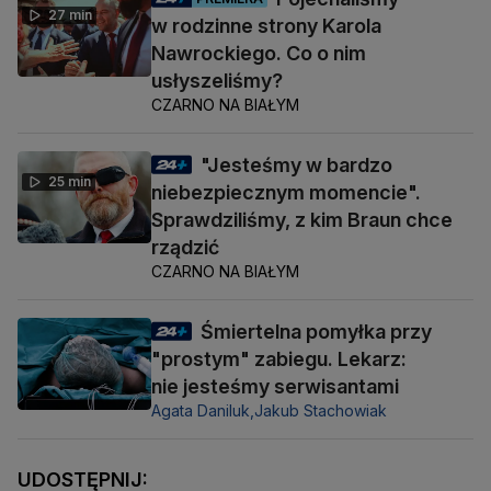
27 min
w rodzinne strony Karola
Nawrockiego. Co o nim
usłyszeliśmy?
CZARNO NA BIAŁYM
"Jesteśmy w bardzo
25 min
niebezpiecznym momencie".
Sprawdziliśmy, z kim Braun chce
rządzić
CZARNO NA BIAŁYM
Śmiertelna pomyłka przy
"prostym" zabiegu. Lekarz:
nie jesteśmy serwisantami
Agata Daniluk,
Jakub Stachowiak
UDOSTĘPNIJ: