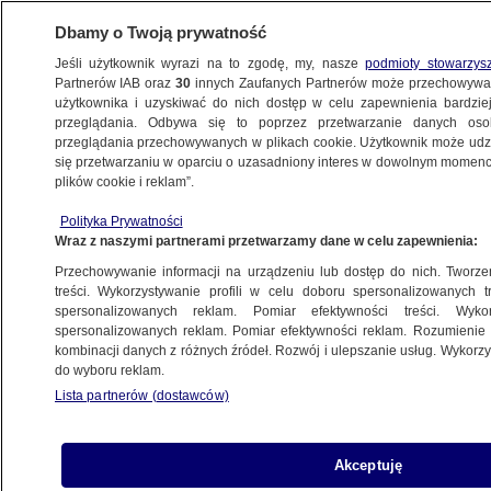
Dbamy o Twoją prywatność
Jeśli użytkownik wyrazi na to zgodę, my, nasze
podmioty stowarzys
Partnerów IAB oraz
30
innych Zaufanych Partnerów może przechowywa
użytkownika i uzyskiwać do nich dostęp w celu zapewnienia bardzi
przeglądania. Odbywa się to poprzez przetwarzanie danych os
przeglądania przechowywanych w plikach cookie. Użytkownik może udzie
ŚWIAT
się przetwarzaniu w oparciu o uzasadniony interes w dowolnym momencie
plików cookie i reklam”.
Rosja znosi limit wieku dla nowych
Polityka Prywatności
żołnierzy zawodowych
Wraz z naszymi partnerami przetwarzamy dane w celu zapewnienia:
Przechowywanie informacji na urządzeniu lub dostęp do nich. Tworzeni
29.05.2022, 15:42
treści. Wykorzystywanie profili w celu doboru spersonalizowanych tr
spersonalizowanych reklam. Pomiar efektywności treści. Wyko
spersonalizowanych reklam. Pomiar efektywności reklam. Rozumienie o
Udostępnij
kombinacji danych z różnych źródeł. Rozwój i ulepszanie usług. Wykor
do wyboru reklam.
Rosja otwiera drogę do rekrutacji większej liczby
Lista partnerów (dostawców)
cywilnych ochotników do udziału w inwazji na
Ukrainę i znosi limit wieku dla żołnierzy
zawodowych. Jak podało BBC, władze
Akceptuję
przedstawiają to jako działanie mające na celu