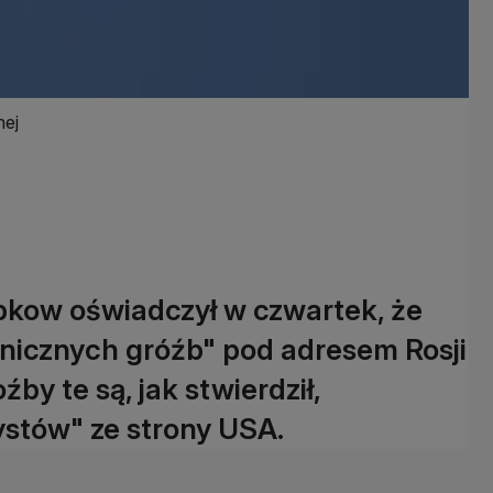
nej
abkow oświadczył w czwartek, że
nicznych gróźb" pod adresem Rosji
źby te są, jak stwierdził,
ystów" ze strony USA.