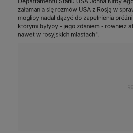
Departamentu Stanu USA Johna Kirby'ego.
załamania się rozmów USA z Rosją w sprawie
mogliby nadal dążyć do zapełnienia próżni 
którymi byłyby - jego zdaniem - również 
nawet w rosyjskich miastach".