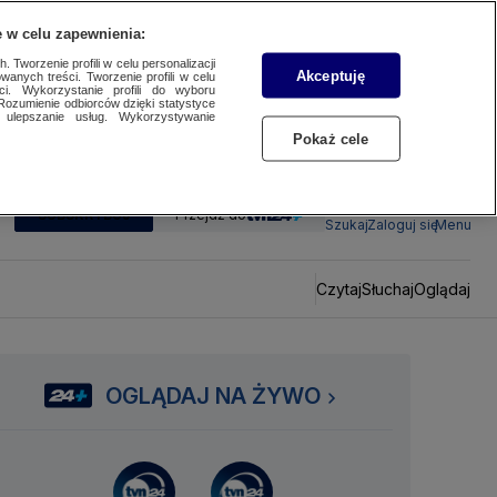
 w celu zapewnienia:
 Tworzenie profili w celu personalizacji
Akceptuję
wanych treści. Tworzenie profili w celu
ci. Wykorzystanie profili do wyboru
Rozumienie odbiorców dzięki statystyce
ulepszanie usług. Wykorzystywanie
Pokaż cele
SUBSKRYBUJ
Przejdź do
Szukaj
Zaloguj się
Menu
Czytaj
Słuchaj
Oglądaj
OGLĄDAJ NA ŻYWO