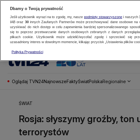
Dbamy o Twoją prywatność
Jeśli użytkownik wyrazi na to zgodę, my, nasze
podmioty stowarzyszone
i naszych
IAB oraz
30
innych Zaufanych Partnerów może przechowywać dane osobowe na ur
uzyskiwać do nich dostęp w celu zapewnienia bardziej spersonalizowanego sposo
się to poprzez przetwarzanie danych osobowych zebranych z danych przegląd
plikach cookie. Użytkownik może udzielić/wycofać zgodę i sprzeciwić się pr
uzasadniony interes w dowolnym momencie, klikając przycisk „Ustawienia plików cook
Polityka Prywatności
Oglądaj TVN24
Najnowsze
Fakty
Świat
Polska
Regionalne
ŚWIAT
Rosja: słyszymy groźby, ton 
terrorystów