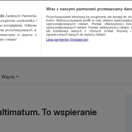
Wraz z naszymi partnerami przetwarzamy dane
161
Zaufanych Partnerów
Przechowywanie informacji na urządzeniu lub dostęp do nich.
treści. Wykorzystywanie profili w celu doboru spersonalizo
ządzeniu użytkownika i
spersonalizowanych reklam. Pomiar efektywności treś
bu przeglądania. Odbywa
spersonalizowanych reklam. Pomiar efektywności reklam. 
ania przechowywanych w
lub kombinacji danych z różnych źródeł. Rozwój i 
ograniczonych danych do wyboru reklam.
zetwarzaniu w oparciu o
ie i reklam”.
Lista partnerów (dostawców)
Więcej
ultimatum. To wspieranie