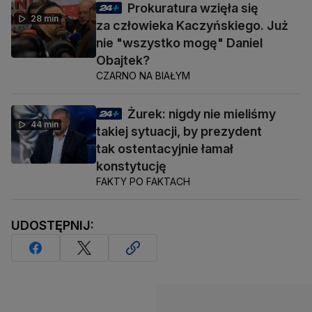
Prokuratura wzięła się
28 min
za człowieka Kaczyńskiego. Już
nie "wszystko mogę" Daniel
Obajtek?
CZARNO NA BIAŁYM
Żurek: nigdy nie mieliśmy
44 min
takiej sytuacji, by prezydent
tak ostentacyjnie łamał
konstytucję
FAKTY PO FAKTACH
UDOSTĘPNIJ: