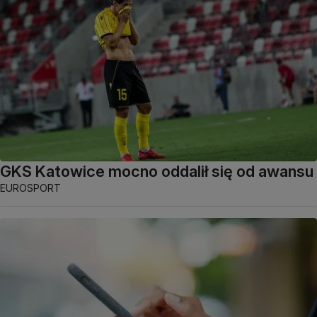
GKS Katowice mocno oddalił się od awansu
EUROSPORT