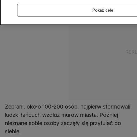
Pokaż cele
Zebrani, około 100-200 osób, najpierw sformowali
ludzki łańcuch wzdłuż murów miasta. Później
nieznane sobie osoby zaczęły się przytulać do
siebie.