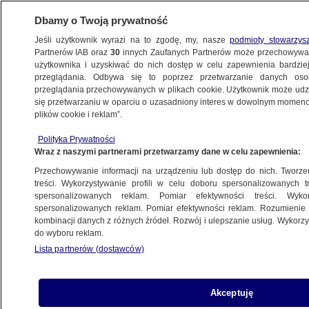
Dbamy o Twoją prywatność
Jeśli użytkownik wyrazi na to zgodę, my, nasze
podmioty stowarzys
Partnerów IAB oraz
30
innych Zaufanych Partnerów może przechowywa
użytkownika i uzyskiwać do nich dostęp w celu zapewnienia bardzi
przeglądania. Odbywa się to poprzez przetwarzanie danych os
przeglądania przechowywanych w plikach cookie. Użytkownik może udzie
ŚWIAT
się przetwarzaniu w oparciu o uzasadniony interes w dowolnym momencie
plików cookie i reklam”.
Przytulali się na pokaz
Polityka Prywatności
Wraz z naszymi partnerami przetwarzamy dane w celu zapewnienia:
22.06.2009, 08:45
Aktualizacja:
22.06.2009, 10:43
Przechowywanie informacji na urządzeniu lub dostęp do nich. Tworzeni
treści. Wykorzystywanie profili w celu doboru spersonalizowanych tr
Udostępnij
spersonalizowanych reklam. Pomiar efektywności treści. Wyko
spersonalizowanych reklam. Pomiar efektywności reklam. Rozumienie o
kombinacji danych z różnych źródeł. Rozwój i ulepszanie usług. Wykor
Izraelczycy, Palestyńczycy i ich goście różnej
do wyboru reklam.
narodowości postanowili się demonstracyjnie
Lista partnerów (dostawców)
uścisnąć przed starymi murami miejskimi
Jerozolimy. Miała to być zachęta do okazywania
sobie nawzajem szacunku i walki o pokój na
Akceptuję
Bliskim Wschodzie.