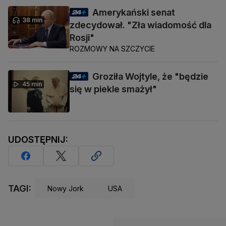
Amerykański senat
38 min
zdecydował. "Zła wiadomość dla
Rosji"
ROZMOWY NA SZCZYCIE
Groziła Wojtyle, że "będzie
45 min
się w piekle smażył"
UDOSTĘPNIJ:
TAGI:
Nowy Jork
USA