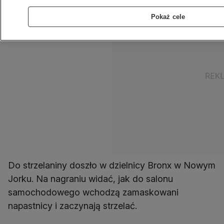
Pokaż cele
Do strzelaniny doszło w dzielnicy Bronx w Nowym
Jorku. Na nagraniu widać, jak do salonu
samochodowego wchodzą zamaskowani
napastnicy i zaczynają strzelać.