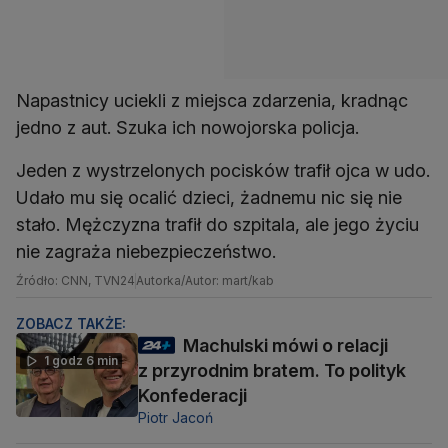
Napastnicy uciekli z miejsca zdarzenia, kradnąc
jedno z aut. Szuka ich nowojorska policja.
Jeden z wystrzelonych pocisków trafił ojca w udo.
Udało mu się ocalić dzieci, żadnemu nic się nie
stało. Mężczyzna trafił do szpitala, ale jego życiu
nie zagraża niebezpieczeństwo.
Źródło: CNN, TVN24
Autorka/Autor: mart/kab
ZOBACZ TAKŻE:
Machulski mówi o relacji
1 godz 6 min
z przyrodnim bratem. To polityk
Konfederacji
Piotr Jacoń