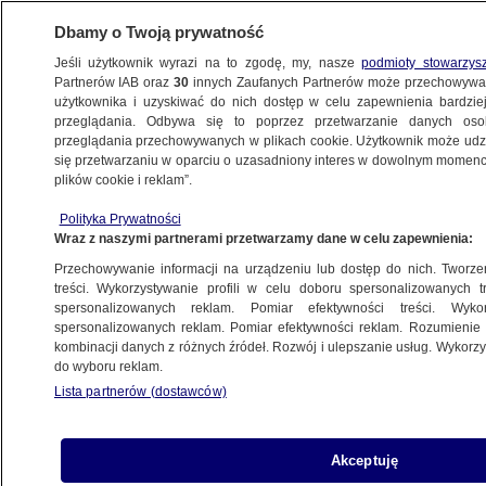
Dbamy o Twoją prywatność
Jeśli użytkownik wyrazi na to zgodę, my, nasze
podmioty stowarzys
Partnerów IAB oraz
30
innych Zaufanych Partnerów może przechowywa
użytkownika i uzyskiwać do nich dostęp w celu zapewnienia bardzi
przeglądania. Odbywa się to poprzez przetwarzanie danych os
przeglądania przechowywanych w plikach cookie. Użytkownik może udzie
ŚWIAT
się przetwarzaniu w oparciu o uzasadniony interes w dowolnym momencie
plików cookie i reklam”.
Osłonił trójkę dzieci przed pociskami. Sam
Polityka Prywatności
został ranny
Wraz z naszymi partnerami przetwarzamy dane w celu zapewnienia:
Przechowywanie informacji na urządzeniu lub dostęp do nich. Tworzeni
23.09.2020, 10:18
treści. Wykorzystywanie profili w celu doboru spersonalizowanych tr
spersonalizowanych reklam. Pomiar efektywności treści. Wyko
spersonalizowanych reklam. Pomiar efektywności reklam. Rozumienie o
Udostępnij
kombinacji danych z różnych źródeł. Rozwój i ulepszanie usług. Wykor
do wyboru reklam.
Kiedy usłyszał strzały, osłonił własnym ciałem
Lista partnerów (dostawców)
trójkę swoich dzieci przed pociskami.
Mężczyzna został ranny i trafił do szpitala. Całe
zdarzenie nagrała kamera monitoringu.
Akceptuję