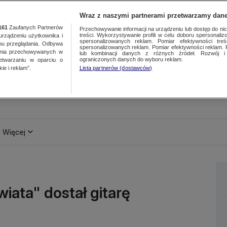
Wraz z naszymi partnerami przetwarzamy dane
161
Zaufanych Partnerów
Przechowywanie informacji na urządzeniu lub dostęp do nich.
treści. Wykorzystywanie profili w celu doboru spersonalizo
ządzeniu użytkownika i
spersonalizowanych reklam. Pomiar efektywności treś
bu przeglądania. Odbywa
spersonalizowanych reklam. Pomiar efektywności reklam. 
ania przechowywanych w
lub kombinacji danych z różnych źródeł. Rozwój i 
ograniczonych danych do wyboru reklam.
zetwarzaniu w oparciu o
ie i reklam”.
Lista partnerów (dostawców)
Więcej
iata" dostał gitarę