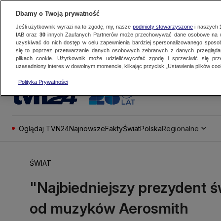
Dbamy o Twoją prywatność
Jeśli użytkownik wyrazi na to zgodę, my, nasze
podmioty stowarzyszone
i naszych
IAB oraz
30
innych Zaufanych Partnerów może przechowywać dane osobowe na ur
uzyskiwać do nich dostęp w celu zapewnienia bardziej spersonalizowanego sposo
się to poprzez przetwarzanie danych osobowych zebranych z danych przegląd
plikach cookie. Użytkownik może udzielić/wycofać zgodę i sprzeciwić się pr
uzasadniony interes w dowolnym momencie, klikając przycisk „Ustawienia plików cook
Polityka Prywatności
Oglądaj TVN24
Najnowsze
Fakty
Świat
Polska
Regionalne
ŚWIAT
"Najbiedniejszy prezydent św
od muzyków Aerosmith