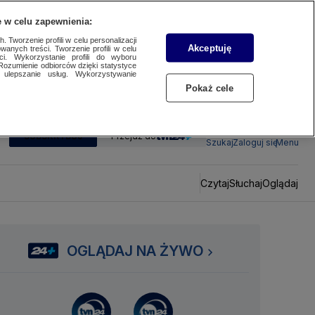
 w celu zapewnienia:
 Tworzenie profili w celu personalizacji
Akceptuję
wanych treści. Tworzenie profili w celu
ci. Wykorzystanie profili do wyboru
Rozumienie odbiorców dzięki statystyce
ulepszanie usług. Wykorzystywanie
Pokaż cele
SUBSKRYBUJ
Przejdź do
Szukaj
Zaloguj się
Menu
Czytaj
Słuchaj
Oglądaj
OGLĄDAJ NA ŻYWO