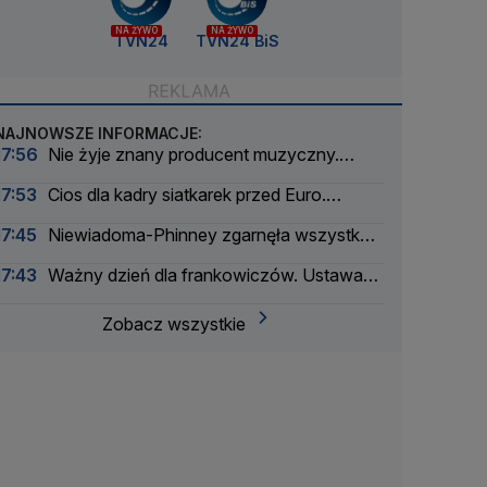
NA ŻYWO
NA ŻYWO
TVN24
TVN24 BiS
NAJNOWSZE INFORMACJE:
17:56
Nie żyje znany producent muzyczny.
Pracował z największymi artystami
17:53
Cios dla kadry siatkarek przed Euro.
Zabraknie czołowej zawodniczki
17:45
Niewiadoma-Phinney zgarnęła wszystko
na królewskim etapie Tour de France
17:43
Ważny dzień dla frankowiczów. Ustawa
weszła w życie
Zobacz wszystkie