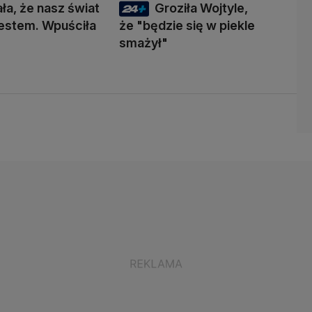
ała, że nasz świat
Groziła Wojtyle,
 testem. Wpuściła
że "będzie się w piekle
smażył"