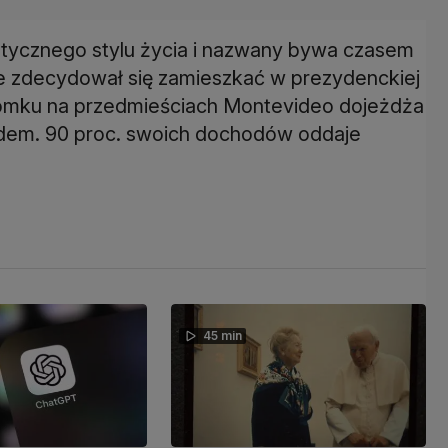
cetycznego stylu życia i nazwany bywa czasem
ie zdecydował się zamieszkać w prezydenckiej
domku na przedmieściach Montevideo dojeżdża
dem. 90 proc. swoich dochodów oddaje
45 min