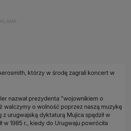
erosmith, którzy w środę zagrali koncert w
yler nazwał prezydenta "wojownikiem o
eż walczymy o wolność poprzez naszą muzykę
ę z urugwajską dyktaturą Mujica spędził w
ł w 1985 r., kiedy do Urugwaju powróciła