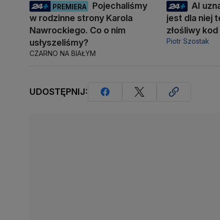
Pojechaliśmy
AI uzn
PREMIERA
w rodzinne strony Karola
jest dla niej
Nawrockiego. Co o nim
złośliwy kod
Piotr Szostak
usłyszeliśmy?
CZARNO NA BIAŁYM
UDOSTĘPNIJ: