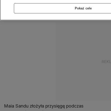
epidemiczne. Wspólne oświadczenie
gratulacyjne dla proeuropejskiej polityk
Pokaż cele
wystosowali prezydenci Polski, Litwy, Czech,
Estonii, Łotwy, Rumunii i Słowacji.
Maia Sandu złożyła przysięgę podczas