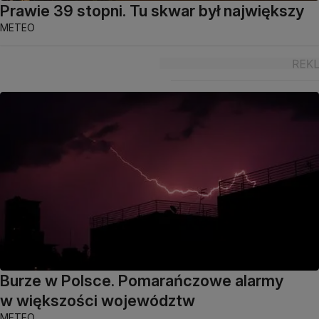
Prawie 39 stopni. Tu skwar był największy
METEO
Burze w Polsce. Pomarańczowe alarmy
w większości województw
METEO