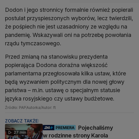
Dodon i jego stronnicy formalnie również popierali
postulat przyspieszonych wyborów, lecz twierdzili,
że pośpiech nie jest uzasadniony ze względu na
pandemię. Wskazywali oni na potrzebę powołania
rządu tymczasowego.
Przed zmianą na stanowisku prezydenta
popierająca Dodona doraźna większość
parlamentarna przegłosowała kilka ustaw, które
będą wyzwaniem politycznym dla nowej głowy
państwa – m.in. ustawę o specjalnym statusie
języka rosyjskiego czy ustawy budżetowe.
Źródło: PAP
Autorka/Autor: ft
ZOBACZ TAKŻE:
Pojechaliśmy
PREMIERA
27 min
w rodzinne strony Karola