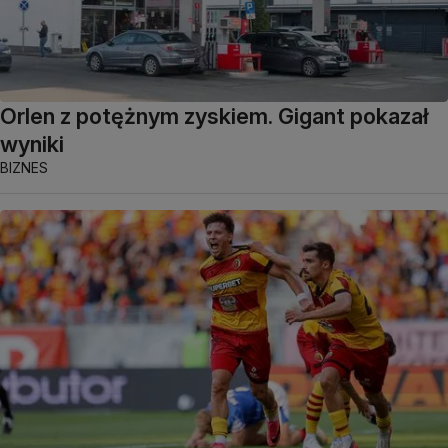
Orlen z potężnym zyskiem. Gigant pokazał
wyniki
BIZNES