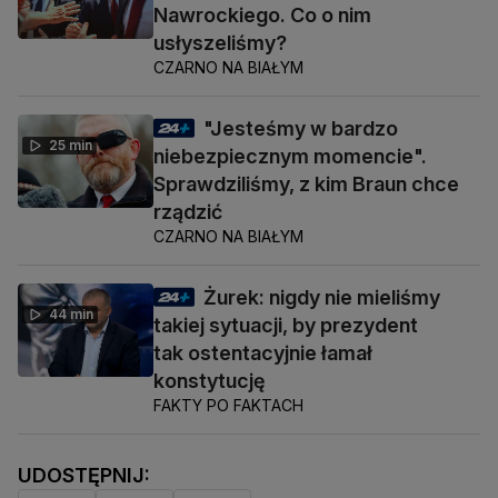
Nawrockiego. Co o nim
usłyszeliśmy?
CZARNO NA BIAŁYM
"Jesteśmy w bardzo
25 min
niebezpiecznym momencie".
Sprawdziliśmy, z kim Braun chce
rządzić
CZARNO NA BIAŁYM
Żurek: nigdy nie mieliśmy
44 min
takiej sytuacji, by prezydent
tak ostentacyjnie łamał
konstytucję
FAKTY PO FAKTACH
UDOSTĘPNIJ: