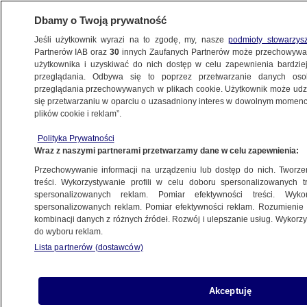
Dbamy o Twoją prywatność
Jeśli użytkownik wyrazi na to zgodę, my, nasze
podmioty stowarzys
Partnerów IAB oraz
30
innych Zaufanych Partnerów może przechowywa
użytkownika i uzyskiwać do nich dostęp w celu zapewnienia bardzi
przeglądania. Odbywa się to poprzez przetwarzanie danych os
przeglądania przechowywanych w plikach cookie. Użytkownik może udzie
ŚWIAT
się przetwarzaniu w oparciu o uzasadniony interes w dowolnym momencie
plików cookie i reklam”.
"Jestem jedną z was, jestem córką
Polityka Prywatności
tej ziemi". Prezydent Mołdawii
Wraz z naszymi partnerami przetwarzamy dane w celu zapewnienia:
zaprzysiężona
Przechowywanie informacji na urządzeniu lub dostęp do nich. Tworzeni
treści. Wykorzystywanie profili w celu doboru spersonalizowanych tr
24.12.2020, 14:42
spersonalizowanych reklam. Pomiar efektywności treści. Wyko
spersonalizowanych reklam. Pomiar efektywności reklam. Rozumienie o
kombinacji danych z różnych źródeł. Rozwój i ulepszanie usług. Wykor
Udostępnij
do wyboru reklam.
Lista partnerów (dostawców)
Urząd prezydenta Mołdawii objęła w czwartek
Maia Sandu. Jej inauguracja odbyła się w
ograniczonym gronie ze względu na warunki
Akceptuję