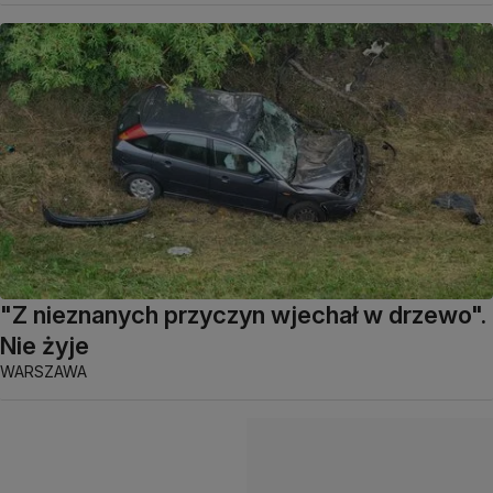
"Z nieznanych przyczyn wjechał w drzewo".
Nie żyje
WARSZAWA