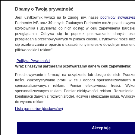
Dbamy o Twoją prywatność
Jeśli użytkownik wyrazi na to zgodę, my, nasze
podmioty stowarzys
Partnerów IAB oraz
30
innych Zaufanych Partnerów może przechowywa
użytkownika i uzyskiwać do nich dostęp w celu zapewnienia bardzi
przeglądania. Odbywa się to poprzez przetwarzanie danych os
przeglądania przechowywanych w plikach cookie. Użytkownik może udzie
ŚWIAT
się przetwarzaniu w oparciu o uzasadniony interes w dowolnym momencie
plików cookie i reklam”.
Milion ludzi ucieka przed tajfunem
Polityka Prywatności
Wraz z naszymi partnerami przetwarzamy dane w celu zapewnienia:
19.08.2007, 08:37
Aktualizacja:
19.08.2007, 09:10
Przechowywanie informacji na urządzeniu lub dostęp do nich. Tworzeni
treści. Wykorzystywanie profili w celu doboru spersonalizowanych tr
Udostępnij
spersonalizowanych reklam. Pomiar efektywności treści. Wyko
spersonalizowanych reklam. Pomiar efektywności reklam. Rozumienie o
kombinacji danych z różnych źródeł. Rozwój i ulepszanie usług. Wykor
Tajfun Sepat, który zaatakował w niedzielę rano
do wyboru reklam.
południowe wybrzeża Chin, zmusił prawie milion
Lista partnerów (dostawców)
osób do opuszczenia swoich domów.
Akceptuję