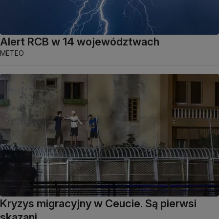
Alert RCB w 14 województwach
METEO
Kryzys migracyjny w Ceucie. Są pierwsi
skazani