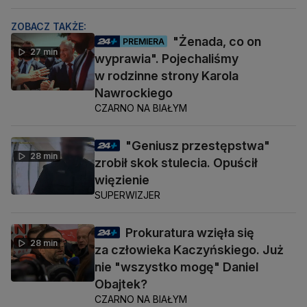
ZOBACZ TAKŻE:
"Żenada, co on
PREMIERA
27 min
wyprawia". Pojechaliśmy
w rodzinne strony Karola
Nawrockiego
CZARNO NA BIAŁYM
"Geniusz przestępstwa"
28 min
zrobił skok stulecia. Opuścił
więzienie
SUPERWIZJER
Prokuratura wzięła się
28 min
za człowieka Kaczyńskiego. Już
nie "wszystko mogę" Daniel
Obajtek?
CZARNO NA BIAŁYM