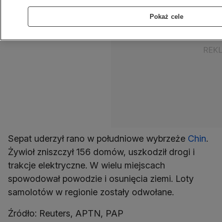
Pokaż cele
Sepat uderzył rano w południowe wybrzeże
Chin
.
Żywioł zniszczył 156 domów, uszkodził drogi i
trakcje elektryczne. W wielu miejscach
spowodował powodzie i osunięcia ziemi. Loty
samolotów w regionie zostały odwołane.
Źródło: Reuters, APTN, PAP