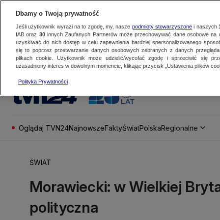
Dbamy o Twoją prywatność
Jeśli użytkownik wyrazi na to zgodę, my, nasze
podmioty stowarzyszone
i naszych
IAB oraz
30
innych Zaufanych Partnerów może przechowywać dane osobowe na ur
uzyskiwać do nich dostęp w celu zapewnienia bardziej spersonalizowanego sposo
się to poprzez przetwarzanie danych osobowych zebranych z danych przegląd
plikach cookie. Użytkownik może udzielić/wycofać zgodę i sprzeciwić się pr
uzasadniony interes w dowolnym momencie, klikając przycisk „Ustawienia plików cook
Polityka Prywatności
Oglądaj TVN24
Najnowsze
Fakty
Świat
Polska
Regionalne
ŚWIAT
Morawiecki: w Wielkiej Brytan
polityczna