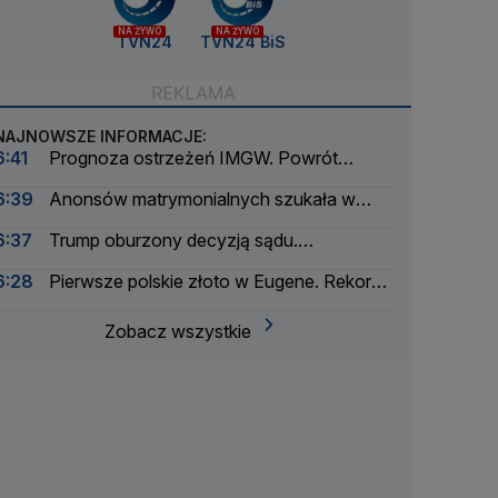
NA ŻYWO
NA ŻYWO
TVN24
TVN24 BiS
NAJNOWSZE INFORMACJE:
6:41
Prognoza ostrzeżeń IMGW. Powrót
skwaru na horyzoncie
6:39
Anonsów matrymonialnych szukała w
gazetach, do rosołu i flaków sypała środek
6:37
Trump oburzony decyzją sądu.
nasenny
"Narodowy powód do wstydu"
6:28
Pierwsze polskie złoto w Eugene. Rekord
Kuś
Zobacz wszystkie