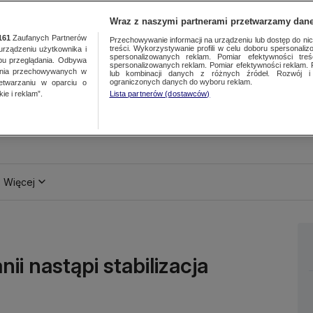
Wraz z naszymi partnerami przetwarzamy dane
161
Zaufanych Partnerów
Przechowywanie informacji na urządzeniu lub dostęp do nich.
treści. Wykorzystywanie profili w celu doboru spersonalizo
ządzeniu użytkownika i
spersonalizowanych reklam. Pomiar efektywności treś
bu przeglądania. Odbywa
spersonalizowanych reklam. Pomiar efektywności reklam. 
ania przechowywanych w
lub kombinacji danych z różnych źródeł. Rozwój i 
ograniczonych danych do wyboru reklam.
zetwarzaniu w oparciu o
ie i reklam”.
Lista partnerów (dostawców)
Więcej
ii nastąpi stabilizacja