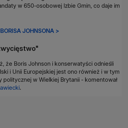
andaty w 650-osobowej Izbie Gmin, co daje im
F BORISA JOHNSONA >
 zwycięstwo"
ż, że Boris Johnson i konserwatyści odnieśli
i i Unii Europejskiej jest ono również i w tym
ny politycznej w Wielkiej Brytanii - komentował
awiecki
.