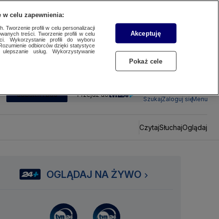
 w celu zapewnienia:
 Tworzenie profili w celu personalizacji
Akceptuję
wanych treści. Tworzenie profili w celu
ci. Wykorzystanie profili do wyboru
Rozumienie odbiorców dzięki statystyce
ulepszanie usług. Wykorzystywanie
Pokaż cele
SUBSKRYBUJ
Przejdź do
Szukaj
Zaloguj się
Menu
Czytaj
Słuchaj
Oglądaj
OGLĄDAJ NA ŻYWO