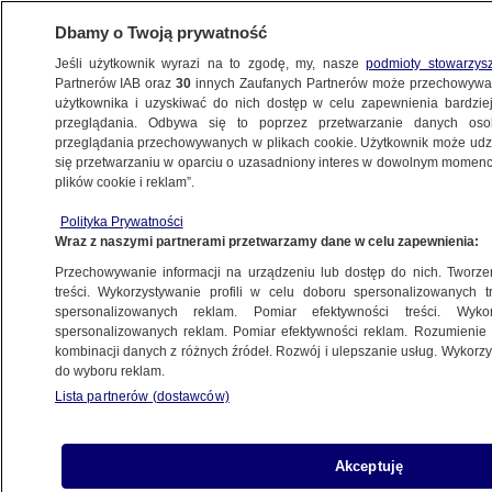
Dbamy o Twoją prywatność
Jeśli użytkownik wyrazi na to zgodę, my, nasze
podmioty stowarzys
Partnerów IAB oraz
30
innych Zaufanych Partnerów może przechowywa
użytkownika i uzyskiwać do nich dostęp w celu zapewnienia bardzi
przeglądania. Odbywa się to poprzez przetwarzanie danych os
przeglądania przechowywanych w plikach cookie. Użytkownik może udzie
ŚWIAT
się przetwarzaniu w oparciu o uzasadniony interes w dowolnym momencie
plików cookie i reklam”.
Europejki zabite w górach Atlas.
Polityka Prywatności
Zatrzymano kolejnego podejrzanego
Wraz z naszymi partnerami przetwarzamy dane w celu zapewnienia:
ekstremistę
Przechowywanie informacji na urządzeniu lub dostęp do nich. Tworzeni
treści. Wykorzystywanie profili w celu doboru spersonalizowanych tr
29.12.2018, 22:05
spersonalizowanych reklam. Pomiar efektywności treści. Wyko
spersonalizowanych reklam. Pomiar efektywności reklam. Rozumienie o
kombinacji danych z różnych źródeł. Rozwój i ulepszanie usług. Wykor
Udostępnij
do wyboru reklam.
Lista partnerów (dostawców)
Akceptuję