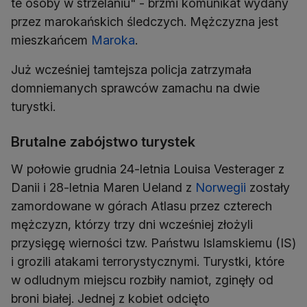
te osoby w strzelaniu" - brzmi komunikat wydany
przez marokańskich śledczych. Mężczyzna jest
mieszkańcem
Maroka
.
Już wcześniej tamtejsza policja zatrzymała
domniemanych sprawców zamachu na dwie
turystki.
Brutalne zabójstwo turystek
W połowie grudnia 24-letnia Louisa Vesterager z
Danii i 28-letnia Maren Ueland z
Norwegii
zostały
zamordowane w górach Atlasu przez czterech
mężczyzn, którzy trzy dni wcześniej złożyli
przysięgę wierności tzw. Państwu Islamskiemu (IS)
i grozili atakami terrorystycznymi. Turystki, które
w odludnym miejscu rozbiły namiot, zginęły od
broni białej. Jednej z kobiet odcięto