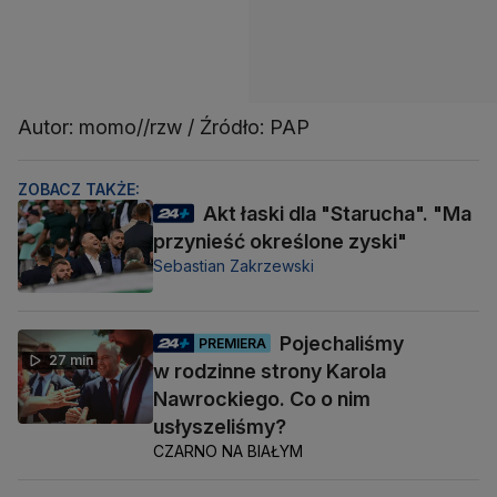
Autor: momo//rzw / Źródło: PAP
ZOBACZ TAKŻE:
Akt łaski dla "Starucha". "Ma
przynieść określone zyski"
Sebastian Zakrzewski
Pojechaliśmy
PREMIERA
27 min
w rodzinne strony Karola
Nawrockiego. Co o nim
usłyszeliśmy?
CZARNO NA BIAŁYM