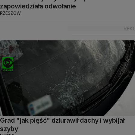
zapowiedziała odwołanie
RZESZÓW
Grad "jak pięść" dziurawił dachy i wybijał
szyby