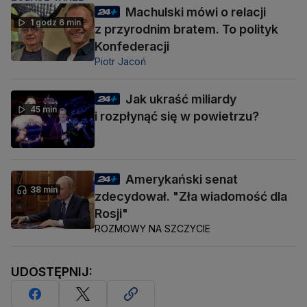
Machulski mówi o relacji
1 godz 6 min
z przyrodnim bratem. To polityk
Konfederacji
Piotr Jacoń
Jak ukraść miliardy
45 min
i rozpłynąć się w powietrzu?
Amerykański senat
38 min
zdecydował. "Zła wiadomość dla
Rosji"
ROZMOWY NA SZCZYCIE
UDOSTĘPNIJ: