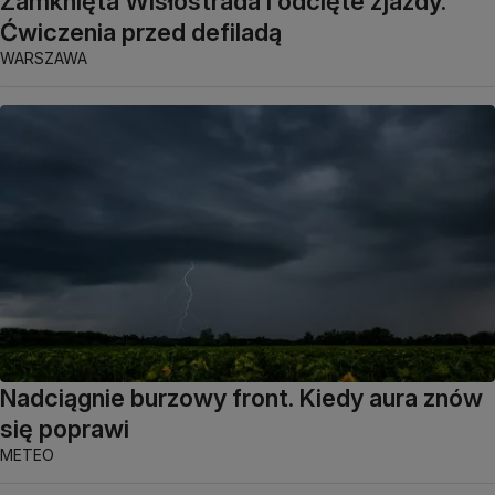
Zamknięta Wisłostrada i odcięte zjazdy.
Ćwiczenia przed defiladą
WARSZAWA
Nadciągnie burzowy front. Kiedy aura znów
się poprawi
METEO