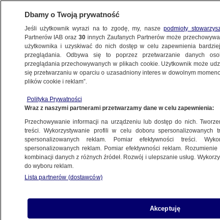
Dbamy o Twoją prywatność
Jeśli użytkownik wyrazi na to zgodę, my, nasze
podmioty stowarzys
Partnerów IAB oraz
30
innych Zaufanych Partnerów może przechowywa
użytkownika i uzyskiwać do nich dostęp w celu zapewnienia bardzi
przeglądania. Odbywa się to poprzez przetwarzanie danych os
przeglądania przechowywanych w plikach cookie. Użytkownik może udzie
ŚWIAT
się przetwarzaniu w oparciu o uzasadniony interes w dowolnym momencie
plików cookie i reklam”.
Książęca para ogłosiła imię syna
Polityka Prywatności
Wraz z naszymi partnerami przetwarzamy dane w celu zapewnienia:
27.04.2018, 12:54
Przechowywanie informacji na urządzeniu lub dostęp do nich. Tworzeni
treści. Wykorzystywanie profili w celu doboru spersonalizowanych tr
Udostępnij
spersonalizowanych reklam. Pomiar efektywności treści. Wyko
spersonalizowanych reklam. Pomiar efektywności reklam. Rozumienie o
kombinacji danych z różnych źródeł. Rozwój i ulepszanie usług. Wykor
do wyboru reklam.
Lista partnerów (dostawców)
Akceptuję