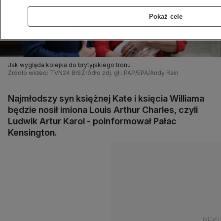
Pokaż cele
Jak wygląda kolejka do brytyjskiego tronu
Źródło wideo: TVN24 BiS
Źródło zdj. gł.: PAP/EPA/Andy Rain
Najmłodszy syn księżnej Kate i księcia Williama
będzie nosił imiona Louis Arthur Charles, czyli
Ludwik Artur Karol - poinformował Pałac
Kensington.