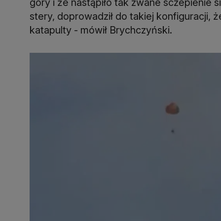
góry i że nastąpiło tak zwane sczepienie s
stery, doprowadził do takiej konfiguracji,
katapulty - mówił Brychczyński.