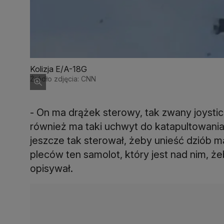
Kolizja E/A-18G
Źródło zdjęcia: CNN
- On ma drążek sterowy, tak zwany joysti
również ma taki uchwyt do katapultowani
jeszcze tak sterował, żeby unieść dziób 
pleców ten samolot, który jest nad nim, ż
opisywał.