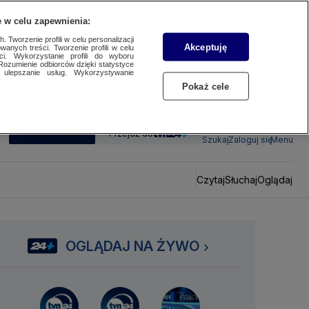
 w celu zapewnienia:
 Tworzenie profili w celu personalizacji
Akceptuję
wanych treści. Tworzenie profili w celu
ci. Wykorzystanie profili do wyboru
Rozumienie odbiorców dzięki statystyce
ulepszanie usług. Wykorzystywanie
Pokaż cele
SUBSKRYBUJ
Przejdź do
Szukaj
Zaloguj się
Menu
Czytaj
Słuchaj
Oglądaj
OGLĄDAJ NA ŻYWO