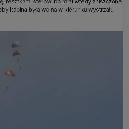
ię, resztkami sterów, bo miał wtedy zniszczone
 żeby kabina była wolna w kierunku wystrzału