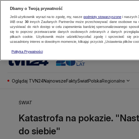
Dbamy o Twoją prywatność
Jeśli użytkownik wyrazi na to zgodę, my, nasze
podmioty stowarzyszone
i naszych
IAB oraz
30
innych Zaufanych Partnerów może przechowywać dane osobowe na ur
uzyskiwać do nich dostęp w celu zapewnienia bardziej spersonalizowanego sposo
się to poprzez przetwarzanie danych osobowych zebranych z danych przegląd
plikach cookie. Użytkownik może udzielić/wycofać zgodę i sprzeciwić się pr
uzasadniony interes w dowolnym momencie, klikając przycisk „Ustawienia plików cook
Polityka Prywatności
Oglądaj TVN24
Najnowsze
Fakty
Świat
Polska
Regionalne
ŚWIAT
Katastrofa na pokazie. "Nas
do siebie"