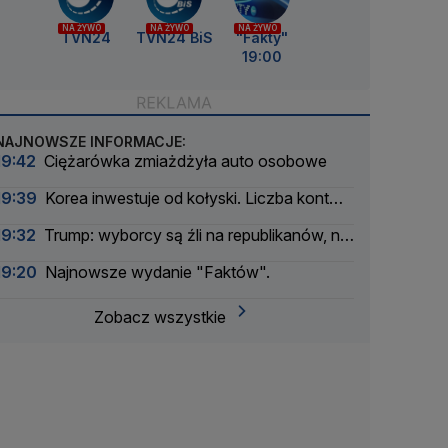
NA ŻYWO
NA ŻYWO
NA ŻYWO
TVN24
TVN24 BiS
"Fakty"
19:00
NAJNOWSZE INFORMACJE:
19:42
Ciężarówka zmiażdżyła auto osobowe
19:39
Korea inwestuje od kołyski. Liczba kont
rośnie
19:32
Trump: wyborcy są źli na republikanów, nie
na mnie
19:20
Najnowsze wydanie "Faktów".
Zobacz wszystkie