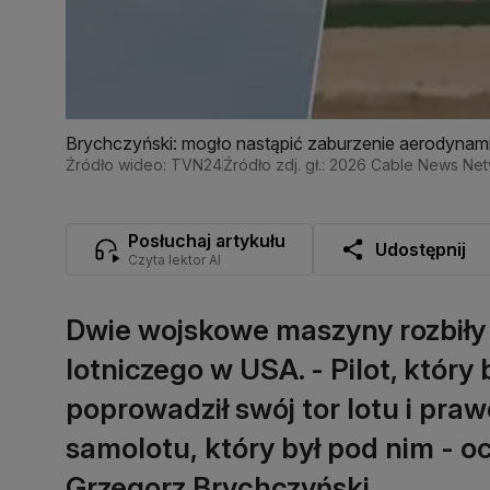
Brychczyński: mogło nastąpić zaburzenie aerodynam
samolotów do siebie
Źródło wideo: TVN24
Źródło zdj. gł.: 2026 Cable News N
Posłuchaj artykułu
Udostępnij
Czyta lektor AI
Dwie wojskowe maszyny rozbiły 
lotniczego w USA. - Pilot, który 
poprowadził swój tor lotu i pr
samolotu, który był pod nim - o
Grzegorz Brychczyński.