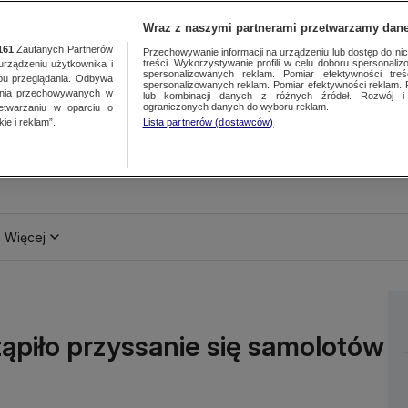
Wraz z naszymi partnerami przetwarzamy dane
161
Zaufanych Partnerów
Przechowywanie informacji na urządzeniu lub dostęp do nich.
treści. Wykorzystywanie profili w celu doboru spersonalizo
ządzeniu użytkownika i
spersonalizowanych reklam. Pomiar efektywności treś
bu przeglądania. Odbywa
spersonalizowanych reklam. Pomiar efektywności reklam. 
ania przechowywanych w
lub kombinacji danych z różnych źródeł. Rozwój i 
ograniczonych danych do wyboru reklam.
zetwarzaniu w oparciu o
ie i reklam”.
Lista partnerów (dostawców)
Więcej
tąpiło przyssanie się samolotów