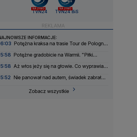
NA ŻYWO
NA ŻYWO
TVN24
TVN24 BiS
NAJNOWSZE INFORMACJE:
16:03
Potężna kraksa na trasie Tour de Pologne.
Etap zneutralizowany
15:58
Potężne gradobicie na Warmii. "Piłki
tenisowe" zniszczyły szybę
15:58
Aż włos jeży się na głowie. Co wyprawia
"Łysy z FIFA"
15:52
Nie panował nad autem, świadek zabrał
mu kluczyki
Zobacz wszystkie