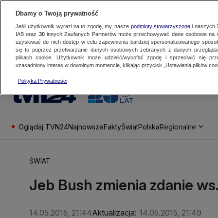
Dbamy o Twoją prywatność
Jeśli użytkownik wyrazi na to zgodę, my, nasze
podmioty stowarzyszone
i naszych
IAB oraz
30
innych Zaufanych Partnerów może przechowywać dane osobowe na ur
uzyskiwać do nich dostęp w celu zapewnienia bardziej spersonalizowanego sposo
się to poprzez przetwarzanie danych osobowych zebranych z danych przegląd
plikach cookie. Użytkownik może udzielić/wycofać zgodę i sprzeciwić się pr
uzasadniony interes w dowolnym momencie, klikając przycisk „Ustawienia plików cook
Polityka Prywatności
Oglądaj TVN24
Najnowsze
Fakty
Świat
Polska
Regionalne
ŚWIAT
Jeb Bush zmienia zdanie ws.
14.05.2015, 21:44
Aktualizacja:
14.05.2015, 21:49