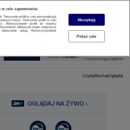
 w celu zapewnienia:
 Tworzenie profili w celu personalizacji
Akceptuję
wanych treści. Tworzenie profili w celu
ci. Wykorzystanie profili do wyboru
Rozumienie odbiorców dzięki statystyce
ulepszanie usług. Wykorzystywanie
Pokaż cele
SUBSKRYBUJ
Przejdź do
Szukaj
Zaloguj się
Menu
Czytaj
Słuchaj
Oglądaj
OGLĄDAJ NA ŻYWO