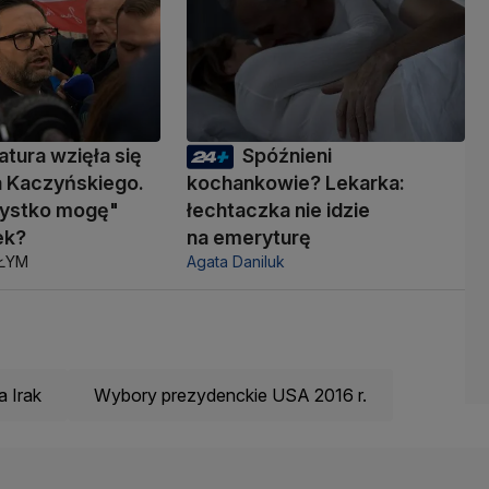
atura wzięła się
Spóźnieni
a Kaczyńskiego.
kochankowie? Lekarka:
zystko mogę"
łechtaczka nie idzie
ek?
na emeryturę
AŁYM
Agata Daniluk
a Irak
Wybory prezydenckie USA 2016 r.