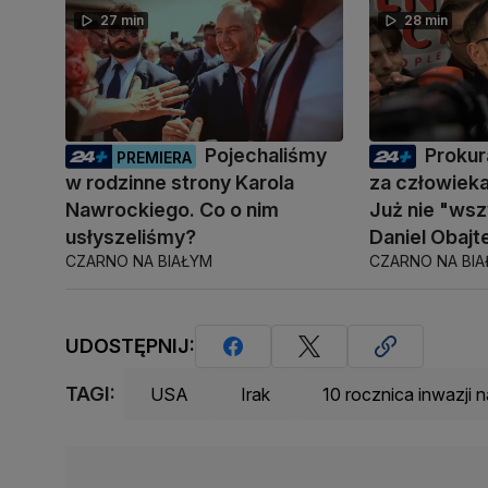
27 min
28 min
Pojechaliśmy
Prokur
PREMIERA
w rodzinne strony Karola
za człowiek
Nawrockiego. Co o nim
Już nie "ws
usłyszeliśmy?
Daniel Obajt
CZARNO NA BIAŁYM
CZARNO NA BI
UDOSTĘPNIJ:
TAGI:
USA
Irak
10 rocznica inwazji n