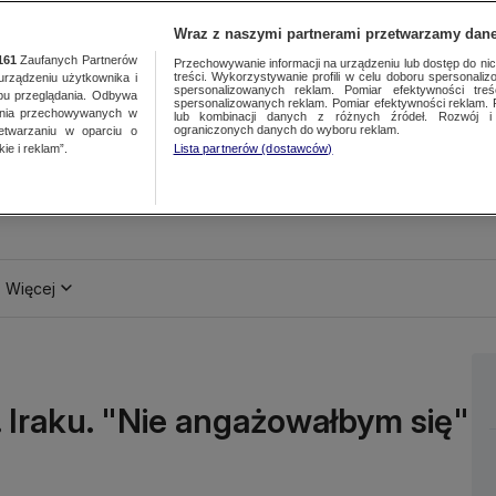
Wraz z naszymi partnerami przetwarzamy dane
161
Zaufanych Partnerów
Przechowywanie informacji na urządzeniu lub dostęp do nich.
treści. Wykorzystywanie profili w celu doboru spersonalizo
ządzeniu użytkownika i
spersonalizowanych reklam. Pomiar efektywności treś
bu przeglądania. Odbywa
spersonalizowanych reklam. Pomiar efektywności reklam. 
ania przechowywanych w
lub kombinacji danych z różnych źródeł. Rozwój i 
ograniczonych danych do wyboru reklam.
zetwarzaniu w oparciu o
ie i reklam”.
Lista partnerów (dostawców)
Więcej
 Iraku. "Nie angażowałbym się"