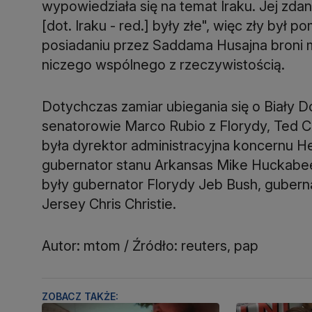
wypowiedziała się na temat Iraku. Jej zd
[dot. Iraku - red.] były złe", więc zły był
posiadaniu przez Saddama Husajna broni m
niczego wspólnego z rzeczywistością.
Dotychczas zamiar ubiegania się o Biały D
senatorowie Marco Rubio z Florydy, Ted Cr
była dyrektor administracyjna koncernu He
gubernator stanu Arkansas Mike Huckabee.
były gubernator Florydy Jeb Bush, gubern
Jersey Chris Christie.
Autor: mtom / Źródło: reuters, pap
ZOBACZ TAKŻE: