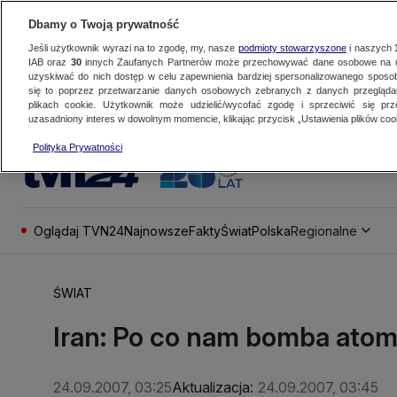
Dbamy o Twoją prywatność
Jeśli użytkownik wyrazi na to zgodę, my, nasze
podmioty stowarzyszone
i naszych
IAB oraz
30
innych Zaufanych Partnerów może przechowywać dane osobowe na ur
uzyskiwać do nich dostęp w celu zapewnienia bardziej spersonalizowanego sposo
się to poprzez przetwarzanie danych osobowych zebranych z danych przegląd
plikach cookie. Użytkownik może udzielić/wycofać zgodę i sprzeciwić się pr
uzasadniony interes w dowolnym momencie, klikając przycisk „Ustawienia plików cook
Polityka Prywatności
Oglądaj TVN24
Najnowsze
Fakty
Świat
Polska
Regionalne
ŚWIAT
Iran: Po co nam bomba ato
24.09.2007, 03:25
Aktualizacja:
24.09.2007, 03:45