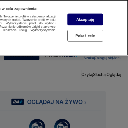
 w celu zapewnienia:
 Tworzenie profili w celu personalizacji
Akceptuję
wanych treści. Tworzenie profili w celu
ci. Wykorzystanie profili do wyboru
Rozumienie odbiorców dzięki statystyce
ulepszanie usług. Wykorzystywanie
Pokaż cele
SUBSKRYBUJ
Przejdź do
Szukaj
Zaloguj się
Menu
Czytaj
Słuchaj
Oglądaj
OGLĄDAJ NA ŻYWO