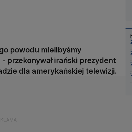
iego powodu mielibyśmy
 przekonywał irański prezydent
e dla amerykańskiej telewizji.