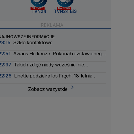
NA ŻYWO
NA ŻYWO
TVN24
TVN24 BiS
NAJNOWSZE INFORMACJE:
23:15
Szkło kontaktowe
22:51
Awans Hurkacza. Pokonał rozstawionego
rywala
22:37
Takich zdjęć nigdy wcześniej nie
wykonano
22:26
Linette podzieliła los Fręch. 18-letnia
Amerykanka za mocna
Zobacz wszystkie