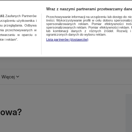
Wraz z naszymi partnerami przetwarzamy dane
161
Zaufanych Partnerów
Przechowywanie informacji na urządzeniu lub dostęp do nich.
treści. Wykorzystywanie profili w celu doboru spersonalizo
ządzeniu użytkownika i
spersonalizowanych reklam. Pomiar efektywności treś
bu przeglądania. Odbywa
spersonalizowanych reklam. Pomiar efektywności reklam. 
ania przechowywanych w
lub kombinacji danych z różnych źródeł. Rozwój i 
ograniczonych danych do wyboru reklam.
zetwarzaniu w oparciu o
ie i reklam”.
Lista partnerów (dostawców)
Więcej
mowa?