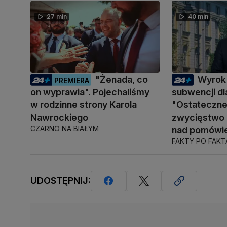
27 min
40 min
"Żenada, co
Wyrok
PREMIERA
on wyprawia". Pojechaliśmy
subwencji dla
w rodzinne strony Karola
"Ostateczne 
Nawrockiego
zwycięstwo
CZARNO NA BIAŁYM
nad pomówie
FAKTY PO FAK
UDOSTĘPNIJ: