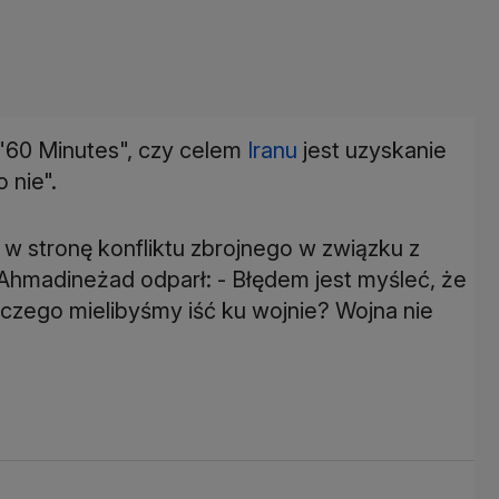
60 Minutes", czy celem
Iranu
jest uzyskanie
 nie".
 w stronę konfliktu zbrojnego w związku z
hmadineżad odparł: - Błędem jest myśleć, że
laczego mielibyśmy iść ku wojnie? Wojna nie