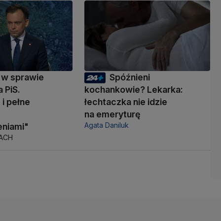
 w sprawie
Spóźnieni
 PiS.
kochankowie? Lekarka:
i pełne
łechtaczka nie idzie
na emeryturę
Agata Daniluk
niami"
TACH