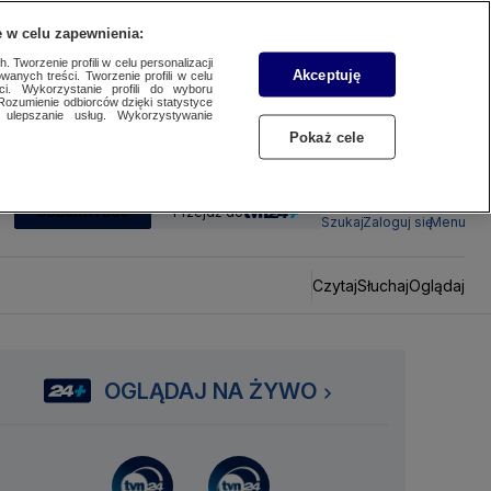
 w celu zapewnienia:
 Tworzenie profili w celu personalizacji
Akceptuję
wanych treści. Tworzenie profili w celu
ci. Wykorzystanie profili do wyboru
Rozumienie odbiorców dzięki statystyce
ulepszanie usług. Wykorzystywanie
Pokaż cele
SUBSKRYBUJ
Przejdź do
Szukaj
Zaloguj się
Menu
Czytaj
Słuchaj
Oglądaj
OGLĄDAJ NA ŻYWO