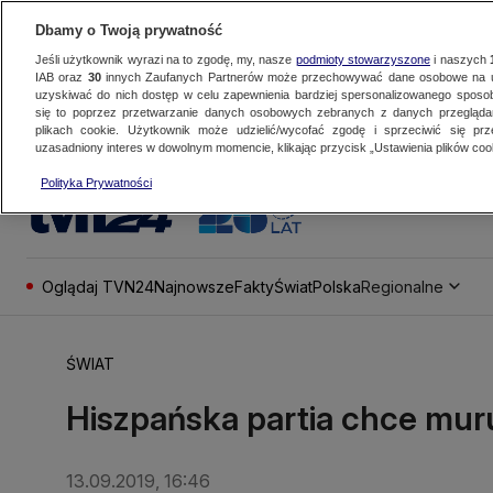
Dbamy o Twoją prywatność
Jeśli użytkownik wyrazi na to zgodę, my, nasze
podmioty stowarzyszone
i naszych
IAB oraz
30
innych Zaufanych Partnerów może przechowywać dane osobowe na ur
uzyskiwać do nich dostęp w celu zapewnienia bardziej spersonalizowanego sposo
się to poprzez przetwarzanie danych osobowych zebranych z danych przegląd
plikach cookie. Użytkownik może udzielić/wycofać zgodę i sprzeciwić się pr
uzasadniony interes w dowolnym momencie, klikając przycisk „Ustawienia plików cook
Polityka Prywatności
Oglądaj TVN24
Najnowsze
Fakty
Świat
Polska
Regionalne
ŚWIAT
Hiszpańska partia chce mur
13.09.2019, 16:46