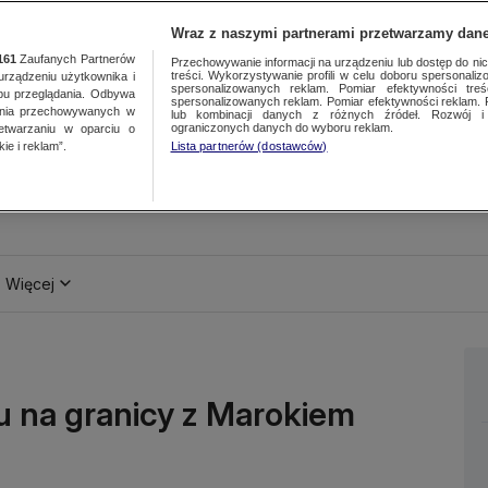
Wraz z naszymi partnerami przetwarzamy dane
161
Zaufanych Partnerów
Przechowywanie informacji na urządzeniu lub dostęp do nich.
treści. Wykorzystywanie profili w celu doboru spersonalizo
ządzeniu użytkownika i
spersonalizowanych reklam. Pomiar efektywności treś
bu przeglądania. Odbywa
spersonalizowanych reklam. Pomiar efektywności reklam. 
ania przechowywanych w
lub kombinacji danych z różnych źródeł. Rozwój i 
ograniczonych danych do wyboru reklam.
zetwarzaniu w oparciu o
ie i reklam”.
Lista partnerów (dostawców)
Więcej
u na granicy z Marokiem