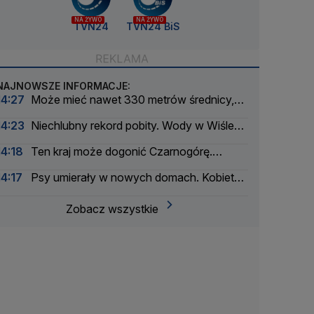
NA ŻYWO
NA ŻYWO
TVN24
TVN24 BiS
NAJNOWSZE INFORMACJE:
14:27
Może mieć nawet 330 metrów średnicy,
niedługo przeleci obok Ziemi
14:23
Niechlubny rekord pobity. Wody w Wiśle
coraz mniej
14:18
Ten kraj może dogonić Czarnogórę.
Wejście do UE możliwe już w 2028 roku
14:17
Psy umierały w nowych domach. Kobieta
stanie przed sądem
Zobacz wszystkie