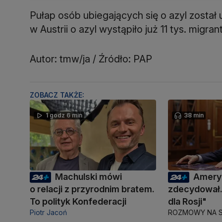
Pułap osób ubiegających się o azyl został u
w Austrii o azyl wystąpiło już 11 tys. migra
Autor: tmw/ja / Źródło: PAP
ZOBACZ TAKŻE:
1 godz 6 min
38 min
Machulski mówi
Amery
o relacji z przyrodnim bratem.
zdecydował.
To polityk Konfederacji
dla Rosji"
Piotr Jacoń
ROZMOWY NA S