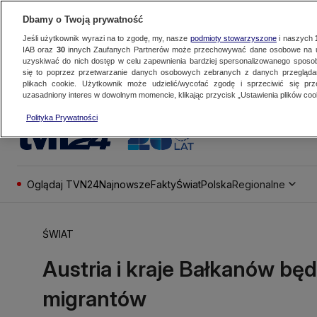
Dbamy o Twoją prywatność
Jeśli użytkownik wyrazi na to zgodę, my, nasze
podmioty stowarzyszone
i naszych
IAB oraz
30
innych Zaufanych Partnerów może przechowywać dane osobowe na ur
uzyskiwać do nich dostęp w celu zapewnienia bardziej spersonalizowanego sposo
się to poprzez przetwarzanie danych osobowych zebranych z danych przegląd
plikach cookie. Użytkownik może udzielić/wycofać zgodę i sprzeciwić się pr
uzasadniony interes w dowolnym momencie, klikając przycisk „Ustawienia plików cook
Polityka Prywatności
Oglądaj TVN24
Najnowsze
Fakty
Świat
Polska
Regionalne
ŚWIAT
Austria i kraje Bałkanów bę
migrantów