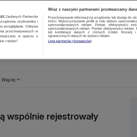
Wraz z naszymi partnerami przetwarzamy dane
161
Zaufanych Partnerów
Przechowywanie informacji na urządzeniu lub dostęp do nich.
treści. Wykorzystywanie profili w celu doboru spersonalizo
ządzeniu użytkownika i
spersonalizowanych reklam. Pomiar efektywności treś
bu przeglądania. Odbywa
spersonalizowanych reklam. Pomiar efektywności reklam. 
ania przechowywanych w
lub kombinacji danych z różnych źródeł. Rozwój i 
ograniczonych danych do wyboru reklam.
zetwarzaniu w oparciu o
ie i reklam”.
Lista partnerów (dostawców)
Więcej
dą wspólnie rejestrowały