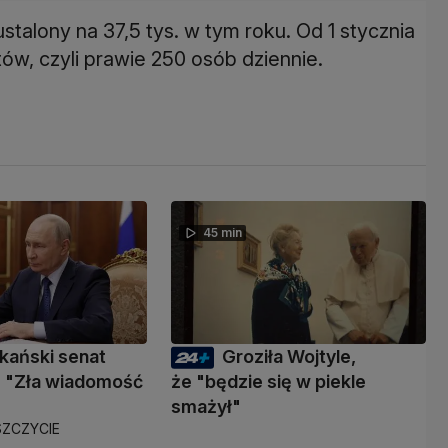
stalony na 37,5 tys. w tym roku. Od 1 stycznia
ntów, czyli prawie 250 osób dziennie.
45 min
kański senat
Groziła Wojtyle,
 "Zła wiadomość
że "będzie się w piekle
smażył"
ZCZYCIE