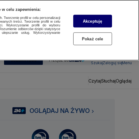
 w celu zapewnienia:
 Tworzenie profili w celu personalizacji
Akceptuję
wanych treści. Tworzenie profili w celu
ci. Wykorzystanie profili do wyboru
Rozumienie odbiorców dzięki statystyce
ulepszanie usług. Wykorzystywanie
Pokaż cele
SUBSKRYBUJ
Przejdź do
Szukaj
Zaloguj się
Menu
Czytaj
Słuchaj
Oglądaj
OGLĄDAJ NA ŻYWO