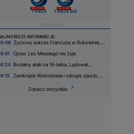
NA ŻYWO
NA ŻYWO
TVN24
TVN24 BiS
NAJNOWSZE INFORMACJE:
16:48
Życiowy sukces Francuza w Bukowinie.
Jest nowy lider Tour de Pologne
16:41
Ojciec Leo Messiego nie żyje
16:24
Brutalny atak na 16-latka. Lądował
śmigłowiec LPR
16:15
Zamknięta Wisłostrada i odcięte zjazdy.
Ćwiczenia przed defiladą
Zobacz wszystkie