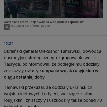
Ostrzelana przez Rosjan wioska w obwodzie zaporoskim
Źródło zdjęcia: t.me/zoda_gov_ua
12:32
Ukraiński generał Ołeksandr Tarnawski, dowódca
operacyjno-strategicznego zgrupowania wojsk
Tauryda, poinformował, że podległe mu oddziały
zniszczyły
cztery kompanie wojsk rosyjskich w
ciągu ostatniej doby
.
Tarnawski przekazał, że oddziały ukraińskich
wojsk rakietowych i artylerii, walczące z siłami
rosyjskimi, zniszczyły i uszkodziły także ponad 70
jednostek sprzętu.