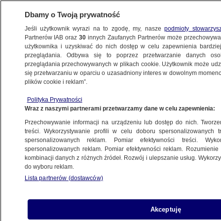
Dbamy o Twoją prywatność
Jeśli użytkownik wyrazi na to zgodę, my, nasze
podmioty stowarzys
Partnerów IAB oraz
30
innych Zaufanych Partnerów może przechowywa
użytkownika i uzyskiwać do nich dostęp w celu zapewnienia bardzi
przeglądania. Odbywa się to poprzez przetwarzanie danych os
przeglądania przechowywanych w plikach cookie. Użytkownik może udzie
UKRAINA WALCZY. RELACJA
się przetwarzaniu w oparciu o uzasadniony interes w dowolnym momencie
plików cookie i reklam”.
"Ciała wagnerowców z frontu są
Polityka Prywatności
wywożone ciężarówkami". Ukraiński
Wraz z naszymi partnerami przetwarzamy dane w celu zapewnienia:
wywiad publikuje przechwyconą rozmowę
Przechowywanie informacji na urządzeniu lub dostęp do nich. Tworzeni
treści. Wykorzystywanie profili w celu doboru spersonalizowanych tr
18.06.2023, 05:41
Aktualizacja:
18.06.2023, 18:10
spersonalizowanych reklam. Pomiar efektywności treści. Wyko
spersonalizowanych reklam. Pomiar efektywności reklam. Rozumienie o
kombinacji danych z różnych źródeł. Rozwój i ulepszanie usług. Wykor
Udostępnij
do wyboru reklam.
Lista partnerów (dostawców)
Niedziela jest 480. dniem inwazji zbrojnej Rosji na
Ukrainę. "Ciała zabitych najemników Grupy
Wagnera z frontu są wywożone ciężarówkami" -
Akceptuję