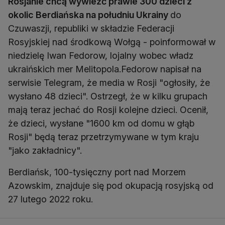
Rosjanie chcą wywieźć prawie 300 dzieci z
okolic Berdiańska na południu Ukrainy
do
Czuwaszji, republiki w składzie Federacji
Rosyjskiej nad środkową Wołgą - poinformował w
niedzielę Iwan Fedorow, lojalny wobec władz
ukraińskich mer Melitopola.Fedorow napisał na
serwisie Telegram, że media w Rosji "ogłosiły, że
wysłano 48 dzieci". Ostrzegł, że w kilku grupach
mają teraz jechać do Rosji kolejne dzieci. Ocenił,
że dzieci, wysłane "1600 km od domu w głąb
Rosji" będą teraz przetrzymywane w tym kraju
"jako zakładnicy".
Berdiańsk, 100-tysięczny port nad Morzem
Azowskim, znajduje się pod okupacją rosyjską od
27 lutego 2022 roku.