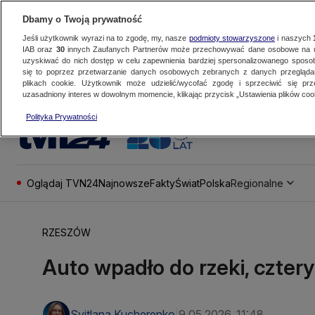
Dbamy o Twoją prywatność
Jeśli użytkownik wyrazi na to zgodę, my, nasze
podmioty stowarzyszone
i naszych
IAB oraz
30
innych Zaufanych Partnerów może przechowywać dane osobowe na ur
uzyskiwać do nich dostęp w celu zapewnienia bardziej spersonalizowanego sposo
się to poprzez przetwarzanie danych osobowych zebranych z danych przegląd
plikach cookie. Użytkownik może udzielić/wycofać zgodę i sprzeciwić się pr
uzasadniony interes w dowolnym momencie, klikając przycisk „Ustawienia plików cook
Polityka Prywatności
Oglądaj TVN24
Najnowsze
Fakty
Świat
Polska
Regionalne
RZESZÓW
Auto wpadło do rzeki, cztery
Svitlana Kucherenko
9.05.2026, 11:48
|