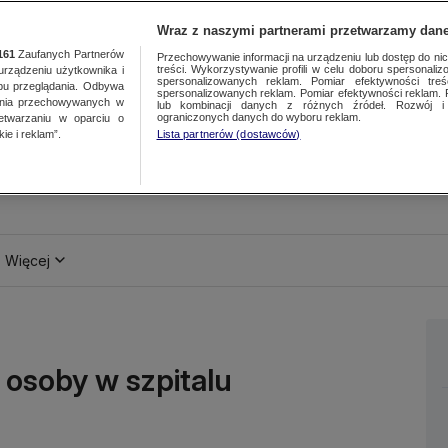
Wraz z naszymi partnerami przetwarzamy dane
161
Zaufanych Partnerów
Przechowywanie informacji na urządzeniu lub dostęp do nich.
treści. Wykorzystywanie profili w celu doboru spersonalizo
ządzeniu użytkownika i
spersonalizowanych reklam. Pomiar efektywności treś
bu przeglądania. Odbywa
spersonalizowanych reklam. Pomiar efektywności reklam. 
ania przechowywanych w
lub kombinacji danych z różnych źródeł. Rozwój i 
ograniczonych danych do wyboru reklam.
zetwarzaniu w oparciu o
ie i reklam”.
Lista partnerów (dostawców)
Więcej
 osoby w szpitalu