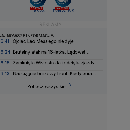
NA ŻYWO
NA ŻYWO
TVN24
TVN24 BiS
NAJNOWSZE INFORMACJE:
16:41
Ojciec Leo Messiego nie żyje
16:24
Brutalny atak na 16-latka. Lądował
śmigłowiec LPR
16:15
Zamknięta Wisłostrada i odcięte zjazdy.
Ćwiczenia przed defiladą
16:13
Nadciągnie burzowy front. Kiedy aura
znów się poprawi
Zobacz wszystkie