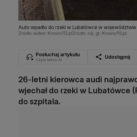
Auto wpadło do rzeki w Lubatówce w województwie
Źródło wideo: Krosno112.pl
Źródło zdj. gł.: Krosno112.pl
Posłuchaj artykułu
Udostępnij
Czyta lektor AI
26-letni kierowca audi najprawd
wjechał do rzeki w Lubatówce (P
do szpitala.