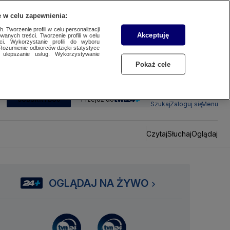
 w celu zapewnienia:
 Tworzenie profili w celu personalizacji
Akceptuję
wanych treści. Tworzenie profili w celu
ci. Wykorzystanie profili do wyboru
Rozumienie odbiorców dzięki statystyce
ulepszanie usług. Wykorzystywanie
Pokaż cele
SUBSKRYBUJ
Przejdź do
Szukaj
Zaloguj się
Menu
Czytaj
Słuchaj
Oglądaj
OGLĄDAJ NA ŻYWO