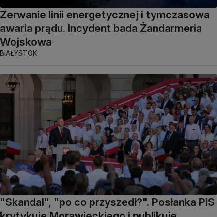
Zerwanie linii energetycznej i tymczasowa
awaria prądu. Incydent bada Żandarmeria
Wojskowa
BIAŁYSTOK
"Skandal", "po co przyszedł?". Posłanka PiS
krytykuje Morawieckiego i publikuje