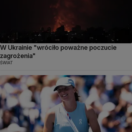
W Ukrainie "wróciło poważne poczucie
zagrożenia"
ŚWIAT