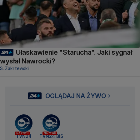
Ułaskawienie "Starucha". Jaki sygnał
wysłał Nawrocki?
S. Zakrzewski
OGLĄDAJ NA ŻYWO
NA ŻYWO
NA ŻYWO
TVN24
TVN24 BiS