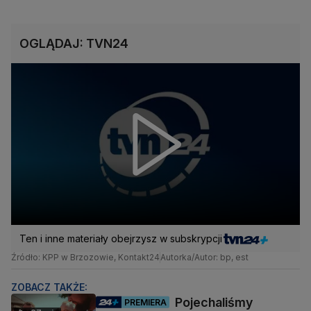
OGLĄDAJ: TVN24
Ten i inne materiały obejrzysz w subskrypcji
Źródło: KPP w Brzozowie, Kontakt24
Autorka/Autor: bp, est
ZOBACZ TAKŻE:
Pojechaliśmy
PREMIERA