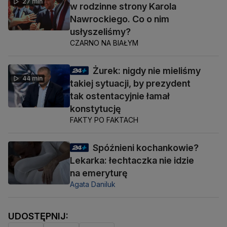
27 min
w rodzinne strony Karola
Nawrockiego. Co o nim
usłyszeliśmy?
CZARNO NA BIAŁYM
Żurek: nigdy nie mieliśmy
44 min
takiej sytuacji, by prezydent
tak ostentacyjnie łamał
konstytucję
FAKTY PO FAKTACH
Spóźnieni kochankowie?
Lekarka: łechtaczka nie idzie
na emeryturę
Agata Daniluk
UDOSTĘPNIJ: