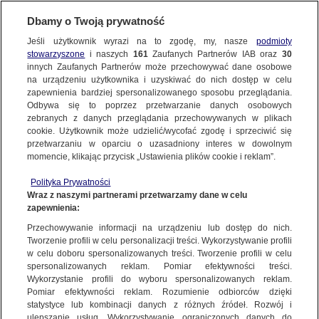
Dbamy o Twoją prywatność
SUBSKRYBUJ
Jeśli użytkownik wyrazi na to zgodę, my, nasze
podmioty
stowarzyszone
i naszych
161
Zaufanych Partnerów IAB oraz
30
RZESZÓW
innych Zaufanych Partnerów może przechowywać dane osobowe
na urządzeniu użytkownika i uzyskiwać do nich dostęp w celu
Szczęśliwy finał poszukiwań 13-latki
zapewnienia bardziej spersonalizowanego sposobu przeglądania.
Odbywa się to poprzez przetwarzanie danych osobowych
26.11.2025, 14:00
Aktualizacja:
26.11.2025, 14:34
zebranych z danych przeglądania przechowywanych w plikach
cookie. Użytkownik może udzielić/wycofać zgodę i sprzeciwić się
przetwarzaniu w oparciu o uzasadniony interes w dowolnym
Posłuchaj artykułu
momencie, klikając przycisk „Ustawienia plików cookie i reklam”.
Czyta lektor AI
Polityka Prywatności
Wraz z naszymi partnerami przetwarzamy dane w celu
zapewnienia:
Przechowywanie informacji na urządzeniu lub dostęp do nich.
Tworzenie profili w celu personalizacji treści. Wykorzystywanie profili
w celu doboru spersonalizowanych treści. Tworzenie profili w celu
spersonalizowanych reklam. Pomiar efektywności treści.
Wykorzystanie profili do wyboru spersonalizowanych reklam.
Pomiar efektywności reklam. Rozumienie odbiorców dzięki
statystyce lub kombinacji danych z różnych źródeł. Rozwój i
ulepszanie usług. Wykorzystywanie ograniczonych danych do